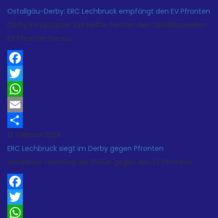
Ostallgäu-Derby: ERC Lechbruck empfängt den EV Pfronten
Derby im Lechpark: Die Flößer fordern den Tabellenzweiten
EV Pfronten heraus.
Facebook
Twitter
WhatsApp
Email
12. Februar 2024
Teilen
ERC Lechbruck siegt im Derby gegen Pfronten
Verdienter Heimsieg der Flößer gegen den EV Pfronten.
Facebook
Twitter