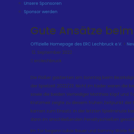
Unsere Sponsoren
Sponsor werden
Gute Ansätze beim 
Offizielle Homepage des ERC Lechbruck e.V.
>
Ne
12. September 2022
erclechbruck
Die Flößer gastierten am Sonntag beim Bezirksligi
der Spielzeit 2022/23. Nicht im Kader waren die
sowie die beiden Verteidiger Matthias Köpf und To
Kratzmeir zeigte zu diesem frühen Zeitpunkt der 
kamen zum Einsatz. In der letzten Spielminute ka
dann im anschließenden Penaltyschießen gesch
Im Tor begann Lukas Bauer und Sammy Wörle führte