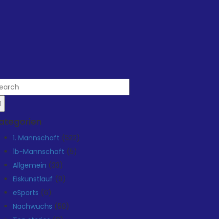
ategorien
1. Mannschaft
(522)
1b-Mannschaft
(5)
Allgemein
(33)
Eiskunstlauf
(9)
eSports
(6)
Nachwuchs
(58)