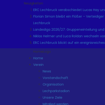
Neuigkeiten
ERC Lechbruck verabschiedet Lucas Hay und
Florian Simon bleibt ein Flößer – Verteidige
Lechbruck
Landesliga 2026/27: Gruppeneinteilung und
Niklas Helmer und Luca Roldan wechseln vo
ERC Lechbruck blickt auf ein ereignisreiches
HomeLogo
Home
Verein
News
Vorstandschaft
Organisation
Lechparkstadion
Unsere Ziele
Mitglied werden