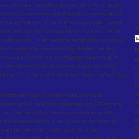
ren Start aber erwischten die Soier, die in der 4. Minute
en konnten. Danach nahm jedoch der ERC immer mehr das
e Tormöglichkeiten. In der 12. Minute war es dann soweit:
A
aader und dieser ließ dem Routinier im Tor der SG, Martin
A
rechts ins Eck – 1:1, der verdiente Ausgleich für Lechbruck.
M
 und drängten mit mehreren Möglichkeiten auf den
. Minute noch freistehend vor Ullsperger. Dann erhielt die
E
 zu. Josef Bayrhof nutzt ein schönes Zuspiel von Daniel
T
rplay auf 1:2 für die Lecher. Mit diesem Zwischenstand ging
22
F
v
elen Strafzeiten geprägt. Insbesondere die SG Bad
15
rwiegend darauf, die bessere Spielanlage des ERC mit einer
L
ht die schlechteste Entscheidung der Mannen um SG-
S
elfluss etwas gehemmt. In der 31. Minute wechselte der
13
aniel Eisenmann zum Einsatz. Auch die Lecher
N
nuel Schnöll in die Kühlbox musste, nutzte Simon Maier in