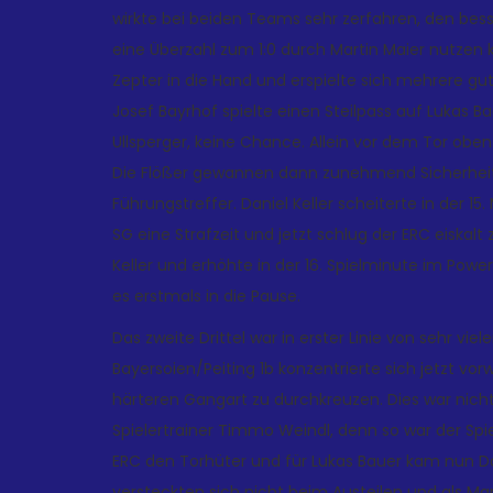
wirkte bei beiden Teams sehr zerfahren, den besse
eine Überzahl zum 1:0 durch Martin Maier nutz
Zepter in die Hand und erspielte sich mehrere gut
Josef Bayrhof spielte einen Steilpass auf Lukas B
Ullsperger, keine Chance. Allein vor dem Tor oben 
Die Flößer gewannen dann zunehmend Sicherheit
Führungstreffer. Daniel Keller scheiterte in der 15
SG eine Strafzeit und jetzt schlug der ERC eiskalt
Keller und erhöhte in der 16. Spielminute im Powe
es erstmals in die Pause.
Das zweite Drittel war in erster Linie von sehr vi
Bayersoien/Peiting 1b konzentrierte sich jetzt vo
härteren Gangart zu durchkreuzen. Dies war nic
Spielertrainer Timmo Weindl, denn so war der Spi
ERC den Torhüter und für Lukas Bauer kam nun D
versteckten sich nicht beim Austeilen und als Ma