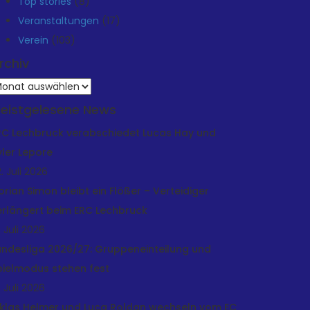
Top stories
(8)
Veranstaltungen
(17)
Verein
(103)
rchiv
rchiv
eistgelesene News
RC Lechbruck verabschiedet Lucas Hay und
yler Lepore
. Juli 2026
lorian Simon bleibt ein Flößer – Verteidiger
erlängert beim ERC Lechbruck
. Juli 2026
andesliga 2026/27: Gruppeneinteilung und
pielmodus stehen fest
. Juli 2026
iklas Helmer und Luca Roldan wechseln vom EC