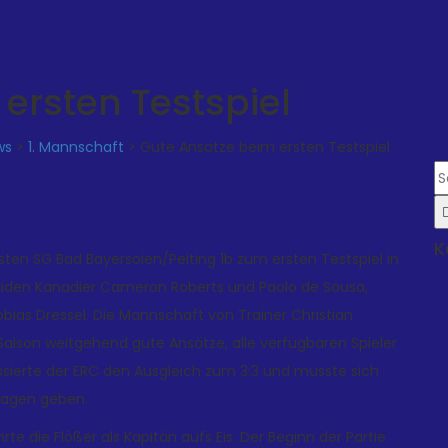
ersten Testspiel
ws
>
1. Mannschaft
>
Gute Ansätze beim ersten Testspiel
K
sten SG Bad Bayersoien/Peiting 1b zum ersten Testspiel in
 beiden Kanadier Cameron Roberts und Paolo de Sousa,
bias Dressel. Die Mannschaft von Trainer Christian
Saison weitgehend gute Ansätze, alle verfügbaren Spieler
ssierte der ERC den Ausgleich zum 3:3 und musste sich
lagen geben.
 die Flößer als Kapitän aufs Eis. Der Beginn der Partie