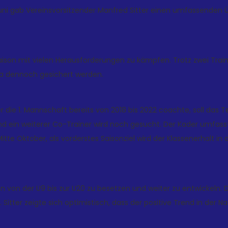
i gab Vereinsvorsitzender Manfred Sitter einen umfassenden Üb
Saison mit vielen Herausforderungen zu kämpfen. Trotz zwei Tra
ga dennoch gesichert werden.
r die 1. Mannschaft bereits von 2018 bis 2022 coachte, soll das
d ein weiterer Co-Trainer wird noch gesucht. Der Kader umfasst
Mitte Oktober, als vorderstes Saisonziel wird der Klassenerhalt 
 von der U9 bis zur U20 zu besetzen und weiter zu entwickeln. D
ter zeigte sich optimistisch, dass der positive Trend in der N