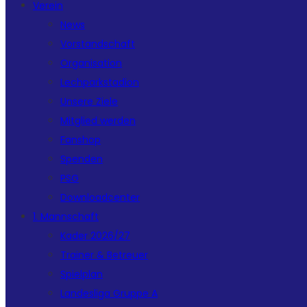
Verein
News
Vorstandschaft
Organisation
Lechparkstadion
Unsere Ziele
Mitglied werden
Fanshop
Spenden
PSG
Downloadcenter
1. Mannschaft
Kader 2026/27
Trainer & Betreuer
Spielplan
Landesliga Gruppe A