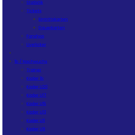
Statistik
Tickets
Eintrittskarten
Dauerkarten
Fanshop
Liveticker
1b / Nachwuchs
Trainer
Kader 1b
Kader U20
Kader U17
Kader U15
Kader U13
Kader U11
Kader U9