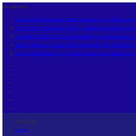
Neuigkeiten
ERC Lechbruck verabschiedet Lucas Hay und Tyler Lepor
Florian Simon bleibt ein Flößer – Verteidiger verlängert 
Landesliga 2026/27: Gruppeneinteilung und Spielmodus s
Niklas Helmer und Luca Roldan wechseln vom EC Peiting 
ERC Lechbruck blickt auf ein ereignisreiches Vereinsjahr 
HomeLogo
Home