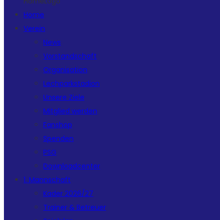
HomeLogo
Home
Verein
News
Vorstandschaft
Organisation
Lechparkstadion
Unsere Ziele
Mitglied werden
Fanshop
Spenden
PSG
Downloadcenter
1. Mannschaft
Kader 2026/27
Trainer & Betreuer