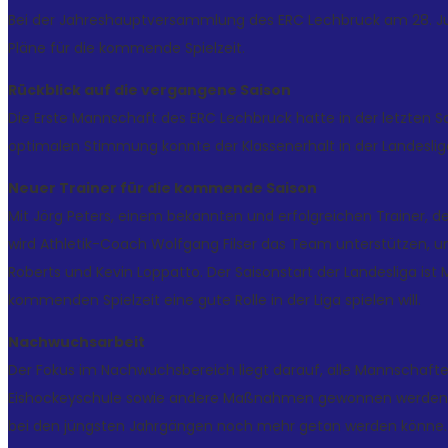
Bei der Jahreshauptversammlung des ERC Lechbruck am 28. Jun
Pläne für die kommende Spielzeit.
Rückblick auf die vergangene Saison
Die Erste Mannschaft des ERC Lechbruck hatte in der letzten 
optimalen Stimmung konnte der Klassenerhalt in der Landesli
Neuer Trainer für die kommende Saison
Mit Jörg Peters, einem bekannten und erfolgreichen Trainer, de
wird Athletik-Coach Wolfgang Filser das Team unterstützen, un
Roberts und Kevin Loppatto. Der Saisonstart der Landesliga ist 
kommenden Spielzeit eine gute Rolle in der Liga spielen will.
Nachwuchsarbeit
Der Fokus im Nachwuchsbereich liegt darauf, alle Mannschaften
Eishockeyschule sowie andere Maßnahmen gewonnen werden. Sit
bei den jüngsten Jahrgängen noch mehr getan werden könne.