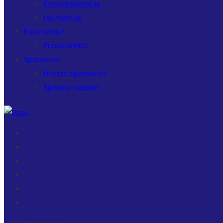
Eishockeyschule
Laufschule
Eiskunstlauf
Presseartikel
Sponsoren
Unsere Sponsoren
Sponsor werden