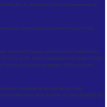
erblick über die abgelaufene Saison und präsentierte die
inerwechseln, Verletzungspech und einer insgesamt nicht
 Team zurück auf Erfolgskurs gebracht werden. Neben Peters
 derzeit 22 Spieler, darunter die beiden Importspieler Cameron
in der Eishockey-Landesliga ausgegeben, wobei man in der
azu sollen mehr junge Spieler über die Lauf- und
achwuchsgewinnung weiter anhalten wird, betonte jedoch, dass