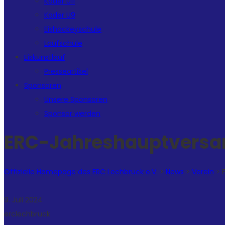
Kader U11
Kader U9
Eishockeyschule
Laufschule
Eiskunstlauf
Presseartikel
Sponsoren
Unsere Sponsoren
Sponsor werden
ERC-Jahreshauptversam
Offizielle Homepage des ERC Lechbruck e.V.
>
News
>
Verein
>
9. Juli 2024
erclechbruck