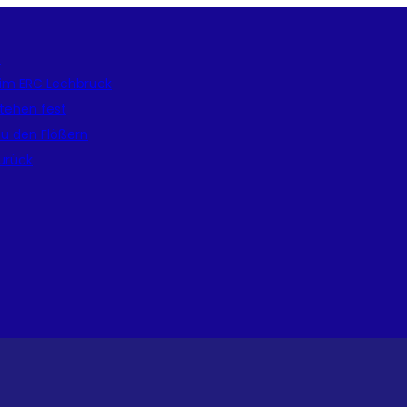
e
beim ERC Lechbruck
tehen fest
zu den Flößern
zurück