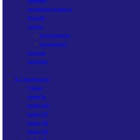
Spielplan
Landesliga Gruppe A
Statistik
Tickets
Eintrittskarten
Dauerkarten
Fanshop
Liveticker
1b / Nachwuchs
Trainer
Kader 1b
Kader U20
Kader U17
Kader U15
Kader U13