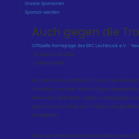
Unsere Sponsoren
Sponsor werden
Auch gegen die Tro
Offizielle Homepage des ERC Lechbruck e.V.
>
Ne
25. Dezember 2022
erclechbruck
Ein spannendes Match lieferten sich am Freitag 
Trostberg. Von einer zehnminütigen Regenphase in
konnte das Spiel unter regulären Bedingungen stat
Augenhöhe, am Ende war Trostberg die glückliche
Zusatzpunkt.
Ohne den verletzten Cameron Roberts, aber daf