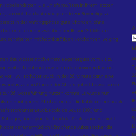
en Tabellendritten. Die Chiefs mußten in ihrem letzten
n, um sich für die Aufstiegsrunde zur Bayernliga zu
h bereits in der Anfangsphase gute Chancen, ohne
A
hatten die Lecher zwischen der 15. und 20. Minute:
A
ousa scheiterten mit hochkarätigen Torchancen. So ging
M
E
hatten das Wasser nach einem Regenerguss vom Eis zu
T
ng weiter. Lechbruck erwischte den besseren Restart:
22
end vor TSV-Torhüter Kruck. In der 26. Minute dann eine
F
Powerplay zu den Stärken der Chiefs gehört bewiesen sie
v
te zur 0:1-Gästeführung nutzen konnte. Es wurde nun
15
ten häufiger mit Strafzeiten auf die Kühlbox. Lechbruck
L
efs stark unter Druck. Paolo de Sousa (30.) und
S
 Schläger, doch glücklos fand der Puck zunächst nicht
13
ch aber der unermüdlich kämpfende Lukas Fischer die
N
tzte sich mit aller Willenskraft gegen seinen Gegenspieler