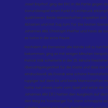
Josef Bayrhof, ging der ERC in die Partie gegen d
Vorrundenspiel einen Punkt in Lechbruck erkämpfe
qualifizieren. Beide Mannschaften erspielten sic
Abtasten und mit Zug zum Tor. Die besten Szenen 
Johannes Albl, Christoph Pfeiffer und Paolo de S
es torlos in die erste Pause.
Nachdem die Eismeister alle Hände voll zu tun 
bekommen, ging es mit einigen Minuten Verspätu
Patrick Völk scheiterte in der 25. Minute freisteh
Überzahlgelegenheit für die Gäste und dass das 
eindrucksvoll, als Dvorak eine schöne Passstafet
ruppiger auf dem Eis und beide Mannschaften muß
hatte nun etwas mehr vom Spiel und setze die Chi
Johannes Albl (31.) hatten den Ausgleich auf dem
den Weg ins Trostberger Tor. Dann schnappte si
Scheibe, tankte sich in das Angriffsdrittel und se