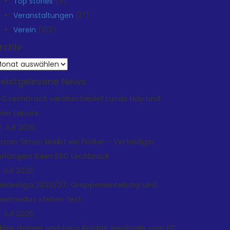
Top stories
(8)
Veranstaltungen
(17)
Verein
(103)
rchiv
rchiv
eistgelesene News
RC Lechbruck verabschiedet Lucas Hay und
yler Lepore
. Juli 2026
lorian Simon bleibt ein Flößer – Verteidiger
erlängert beim ERC Lechbruck
. Juli 2026
andesliga 2026/27: Gruppeneinteilung und
pielmodus stehen fest
. Juli 2026
iklas Helmer und Luca Roldan wechseln vom EC