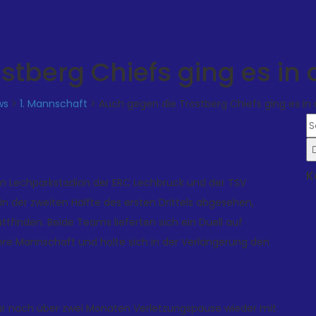
stberg Chiefs ging es in 
ws
>
1. Mannschaft
>
Auch gegen die Trostberg Chiefs ging es in
K
im Lechparkstadion der ERC Lechbruck und der TSV
 der zweiten Hälfte des ersten Drittels abgesehen,
tfinden. Beide Teams lieferten sich ein Duell auf
re Mannschaft und holte sich in der Verlängerung den
ür nach über zwei Monaten Verletzungspause wieder mit