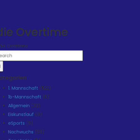
die Overtime
 die Overtime
ategorien
1. Mannschaft
(522)
1b-Mannschaft
(5)
Allgemein
(33)
Eiskunstlauf
(9)
eSports
(6)
Nachwuchs
(58)