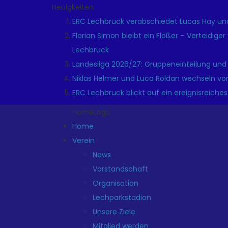
Neuigkeiten
ERC Lechbruck verabschiedet Lucas Hay und
Florian Simon bleibt ein Flößer – Verteidige
Lechbruck
Landesliga 2026/27: Gruppeneinteilung und
Niklas Helmer und Luca Roldan wechseln vo
ERC Lechbruck blickt auf ein ereignisreiches
HomeLogo
Home
Verein
News
Vorstandschaft
Organisation
Lechparkstadion
Unsere Ziele
Mitglied werden