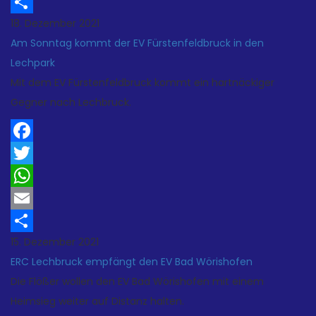
Email
18. Dezember 2021
Teilen
Am Sonntag kommt der EV Fürstenfeldbruck in den
Lechpark
Mit dem EV Fürstenfeldbruck kommt ein hartnäckiger
Gegner nach Lechbruck.
Facebook
Twitter
WhatsApp
Email
15. Dezember 2021
Teilen
ERC Lechbruck empfängt den EV Bad Wörishofen
Die Flößer wollen den EV Bad Wörishofen mit einem
Heimsieg weiter auf Distanz halten.