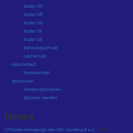
Kader U17
Kader U15
Kader U13
Kader U11
Kader U9
Eishockeyschule
Laufschule
Eiskunstlauf
Presseartikel
Sponsoren
Unsere Sponsoren
Sponsor werden
News
Offizielle Homepage des ERC Lechbruck e.V.
>
News