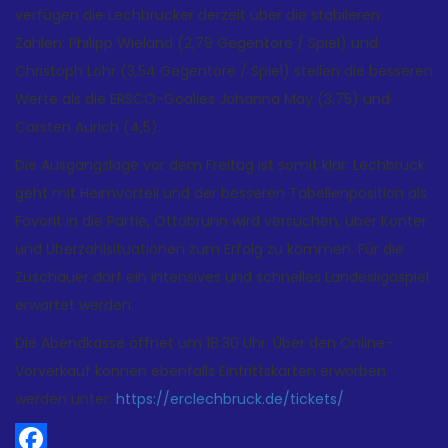
verfügen die Lechbrucker derzeit über die stabileren
Zahlen: Philipp Wieland (2,79 Gegentore / Spiel) und
Christoph Lohr (3,54 Gegentore / Spiel) stellen die besseren
Werte als die ERSCO-Goalies Johanna May (3,75) und
Carsten Aurich (4,5).
Die Ausgangslage vor dem Freitag ist somit klar: Lechbruck
geht mit Heimvorteil und der besseren Tabellenposition als
Favorit in die Partie, Ottobrunn wird versuchen, über Konter
und Überzahlsituationen zum Erfolg zu kommen. Für die
Zuschauer darf ein intensives und schnelles Landesligaspiel
erwartet werden.
Die Abendkasse öffnet um 18:30 Uhr. Über den Online-
Vorverkauf können ebenfalls Eintrittskarten erworben
werden unter:
https://erclechbruck.de/tickets/