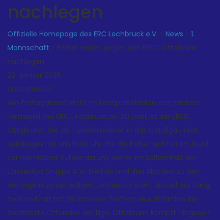
nachlegen
Offizielle Homepage des ERC Lechbruck e.V.
>
News
>
1.
Mannschaft
>
Flößer wollen gegen den ERSC Ottobrunn
nachlegen
22. Januar 2026
erclechbruck
Am Freitagabend steht im Lechparkstadion das nächste
Heimspiel des ERC Lechbruck an. Zu Gast ist der ERSC
Ottobrunn, der als Tabellensiebter in das Ostallgäu reist.
Spielbeginn ist um 19:30 Uhr. Für die Flößer geht es im Duell
vor heimischer Kulisse darum, weiter im Spitzenfeld der
Landesliga Gruppe A zu bleiben und den Abstand zu den
Verfolgern zu verteidigen. Lechbruck steht aktuell auf Rang
zwei und hat mit 95 erzielten Treffern aus 21 Partien die
zweitbeste Offensive der Liga. Ottobrunn kämpft hingegen