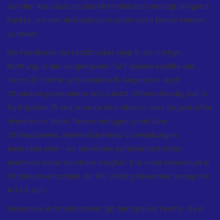
um den Anschluss an das Mittelfeld und benötigt dringend
Punkte, um den Abstand nach unten nicht kleiner werden
zu lassen.
Die Formkurve der Lechbrucker zeigt in die richtige
Richtung. In den vergangenen fünf Spielen erzielte das
Team 22 Treffer und kassierte 16 Gegentore. Auch
Ottobrunn präsentierte sich zuletzt offensivfreudig, traf in
fünf Spielen 25 Mal, musste aber ebenso viele Gegentreffer
hinnehmen. Beide Teams verfügen somit über
Offensivpower, während defensiv Schwankungen
erkennbar sind – ein torreiches Aufeinandertreffen
erscheint daher durchaus möglich. Das erste Saisonduell in
Ottobrunn entschied der ERC Anfang November knapp mit
4:3 für sich.
Besondere Aufmerksamkeit gilt den Special Teams, die in