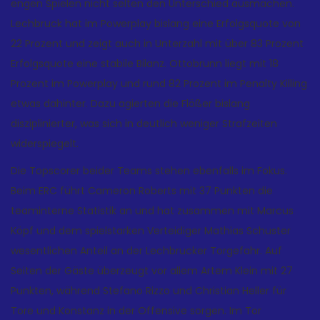
engen Spielen nicht selten den Unterschied ausmachen.
Lechbruck hat im Powerplay bislang eine Erfolgsquote von
22 Prozent und zeigt auch in Unterzahl mit über 83 Prozent
Erfolgsquote eine stabile Bilanz. Ottobrunn liegt mit 18
Prozent im Powerplay und rund 82 Prozent im Penalty Killing
etwas dahinter. Dazu agierten die Flößer bislang
disziplinierter, was sich in deutlich weniger Strafzeiten
widerspiegelt.
Die Topscorer beider Teams stehen ebenfalls im Fokus.
Beim ERC führt Cameron Roberts mit 37 Punkten die
teaminterne Statistik an und hat zusammen mit Marcus
Köpf und dem spielstarken Verteidiger Mathias Schuster
wesentlichen Anteil an der Lechbrucker Torgefahr. Auf
Seiten der Gäste überzeugt vor allem Artem Klein mit 27
Punkten, während Stefano Rizzo und Christian Heller für
Tore und Konstanz in der Offensive sorgen. Im Tor