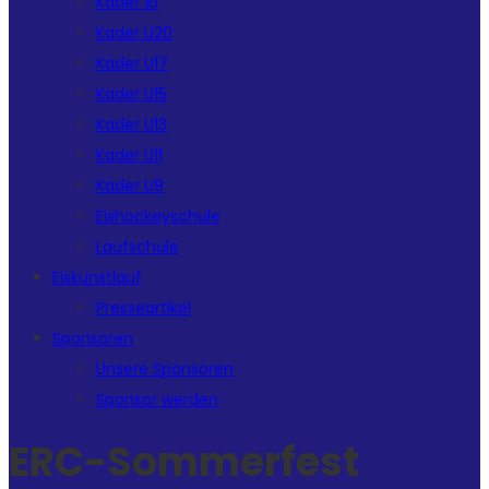
Kader 1b
Kader U20
Kader U17
Kader U15
Kader U13
Kader U11
Kader U9
Eishockeyschule
Laufschule
Eiskunstlauf
Presseartikel
Sponsoren
Unsere Sponsoren
Sponsor werden
ERC-Sommerfest