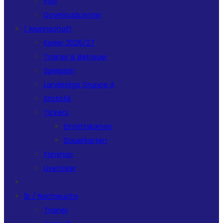
PSG
Downloadcenter
1. Mannschaft
Kader 2026/27
Trainer & Betreuer
Spielplan
Landesliga Gruppe A
Statistik
Tickets
Eintrittskarten
Dauerkarten
Fanshop
Liveticker
1b / Nachwuchs
Trainer