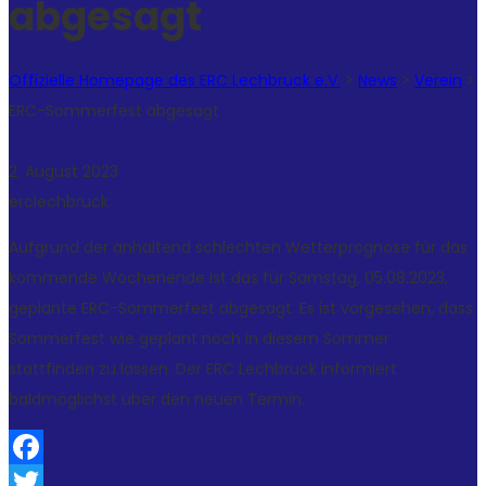
abgesagt
Offizielle Homepage des ERC Lechbruck e.V.
>
News
>
Verein
>
ERC-Sommerfest abgesagt
2. August 2023
erclechbruck
Aufgrund der anhaltend schlechten Wetterprognose für das
kommende Wochenende ist das für Samstag, 05.08.2023,
geplante ERC-Sommerfest abgesagt. Es ist vorgesehen, dass
Sommerfest wie geplant noch in diesem Sommer
stattfinden zu lassen. Der ERC Lechbruck informiert
baldmöglichst über den neuen Termin.
Facebook