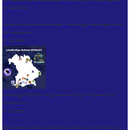
ERC Lechbruck verabschiedet Lucas Hay und Tyler Lepore
22. Juli 2026
Florian Simon bleibt ein Flößer – Verteidiger verlängert beim
ERC Lechbruck
15. Juli 2026
Landesliga 2026/27: Gruppeneinteilung und Spielmodus
stehen fest
13. Juli 2026
Niklas Helmer und Luca Roldan wechseln vom EC Peiting zu