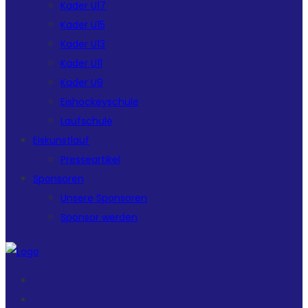
Kader U17
Kader U15
Kader U13
Kader U11
Kader U9
Eishockeyschule
Laufschule
Eiskunstlauf
Presseartikel
Sponsoren
Unsere Sponsoren
Sponsor werden