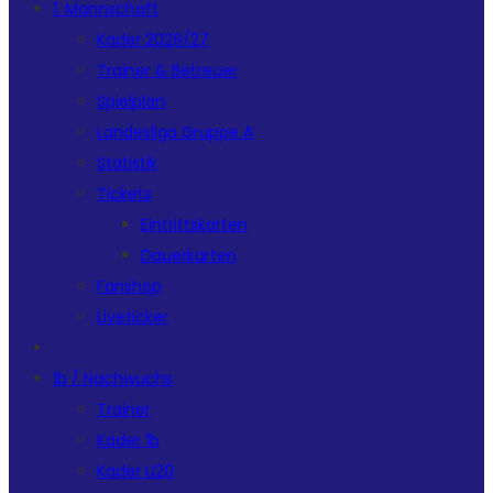
1. Mannschaft
Kader 2026/27
Trainer & Betreuer
Spielplan
Landesliga Gruppe A
Statistik
Tickets
Eintrittskarten
Dauerkarten
Fanshop
Liveticker
1b / Nachwuchs
Trainer
Kader 1b
Kader U20