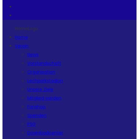
HomeLogo
Home
Verein
News
Vorstandschaft
Organisation
Lechparkstadion
Unsere Ziele
Mitglied werden
Fanshop
Spenden
PSG
Downloadcenter