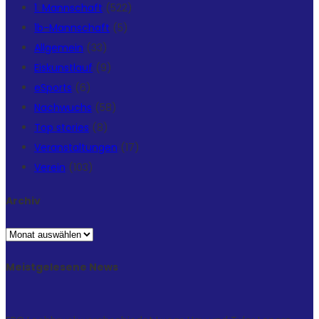
1. Mannschaft
(522)
1b-Mannschaft
(5)
Allgemein
(33)
Eiskunstlauf
(9)
eSports
(6)
Nachwuchs
(58)
Top stories
(8)
Veranstaltungen
(17)
Verein
(103)
Archiv
Archiv
Meistgelesene News