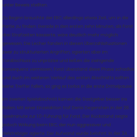
unter Beweis stellten.
Zu Beginn brauchte der ERC allerdings etwas Zeit, um in die
Partie zu finden. Gerade in den ersten zehn Minuten, als Forst
drei Strafzeiten kassierte, wäre deutlich mehr möglich
gewesen. Die Lecher fanden in diesen Überzahlsituationen
zwar zu strukturierten Angriffen, agierten aber im
Torabschluss zu unpräzise und ließen die zwingende
Konsequenz vermissen. Forst überstand diese Phase schadlos
und auch im weiteren Verlauf des ersten Abschnitts sollten
keine Treffer fallen, so ging es torlos in die erste Drittelpause.
Im zweiten Spielabschnitt kamen die Gastgeber besser ins
Rollen. Mit einer Einzelaktion traf Denis Degenstein in der 28.
Spielminute zur 1:0-Führung für Forst. Der Rückstand zeigte
jedoch Wirkung beim ERC, der nun aggressiver und
zielstrebiger agierte. Der Aufwand wurde belohnt: In der 34.