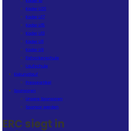
Kader 1b
Kader U20
Kader U17
Kader U15
Kader U13
Kader U11
Kader U9
Eishockeyschule
Laufschule
Eiskunstlauf
Presseartikel
Sponsoren
Unsere Sponsoren
Sponsor werden
ERC siegt in