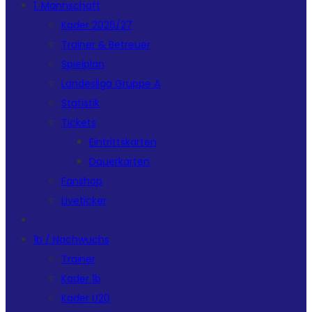
1. Mannschaft
Kader 2026/27
Trainer & Betreuer
Spielplan
Landesliga Gruppe A
Statistik
Tickets
Eintrittskarten
Dauerkarten
Fanshop
Liveticker
1b / Nachwuchs
Trainer
Kader 1b
Kader U20