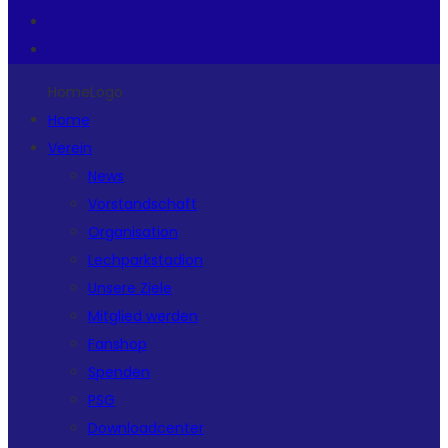
HomeLogo
Home
Verein
News
Vorstandschaft
Organisation
Lechparkstadion
Unsere Ziele
Mitglied werden
Fanshop
Spenden
PSG
Downloadcenter