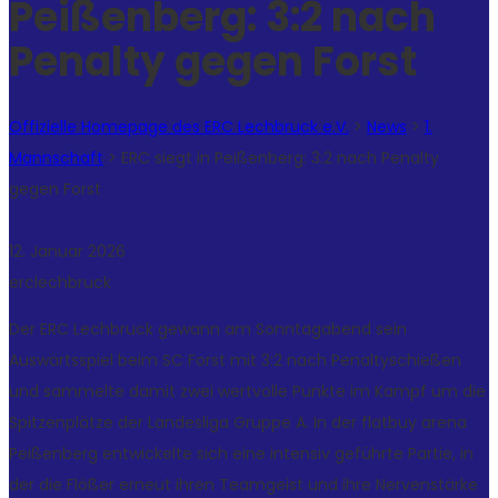
Peißenberg: 3:2 nach
Penalty gegen Forst
Offizielle Homepage des ERC Lechbruck e.V.
>
News
>
1.
Mannschaft
>
ERC siegt in Peißenberg: 3:2 nach Penalty
gegen Forst
12. Januar 2026
erclechbruck
Der ERC Lechbruck gewann am Sonntagabend sein
Auswärtsspiel beim SC Forst mit 3:2 nach Penaltyschießen
und sammelte damit zwei wertvolle Punkte im Kampf um die
Spitzenplätze der Landesliga Gruppe A. In der flatbuy arena
Peißenberg entwickelte sich eine intensiv geführte Partie, in
der die Flößer erneut ihren Teamgeist und ihre Nervenstärke