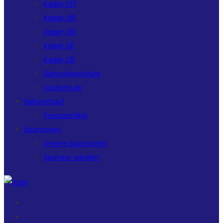
Kader U17
Kader U15
Kader U13
Kader U11
Kader U9
Eishockeyschule
Laufschule
Eiskunstlauf
Presseartikel
Sponsoren
Unsere Sponsoren
Sponsor werden