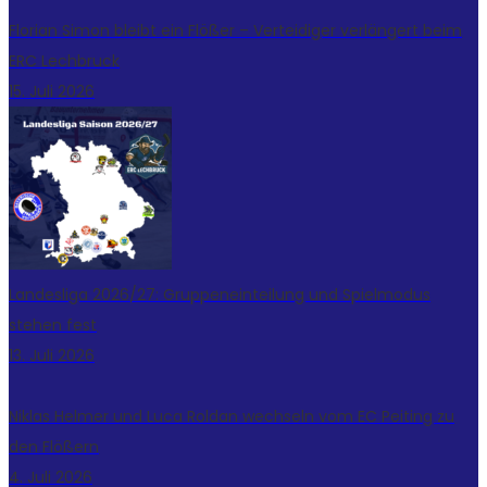
Florian Simon bleibt ein Flößer – Verteidiger verlängert beim
ERC Lechbruck
15. Juli 2026
Landesliga 2026/27: Gruppeneinteilung und Spielmodus
stehen fest
13. Juli 2026
Niklas Helmer und Luca Roldan wechseln vom EC Peiting zu
den Flößern
4. Juli 2026