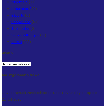
Allgemein
(33)
Eiskunstlauf
(9)
eSports
(6)
Nachwuchs
(58)
Top stories
(8)
Veranstaltungen
(17)
Verein
(103)
Archiv
Archiv
Meistgelesene News
ERC Lechbruck verabschiedet Lucas Hay und Tyler Lepore
22. Juli 2026