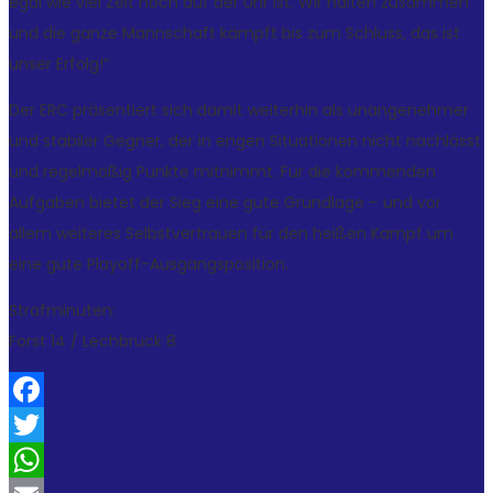
egal wie viel Zeit noch auf der Uhr ist. Wir halten zusammen
und die ganze Mannschaft kämpft bis zum Schluss, das ist
unser Erfolg!“
Der ERC präsentiert sich damit weiterhin als unangenehmer
und stabiler Gegner, der in engen Situationen nicht nachlässt
und regelmäßig Punkte mitnimmt. Für die kommenden
Aufgaben bietet der Sieg eine gute Grundlage – und vor
allem weiteres Selbstvertrauen für den heißen Kampf um
eine gute Playoff-Ausgangsposition.
Strafminuten:
Forst 14 / Lechbruck 8
Facebook
Twitter