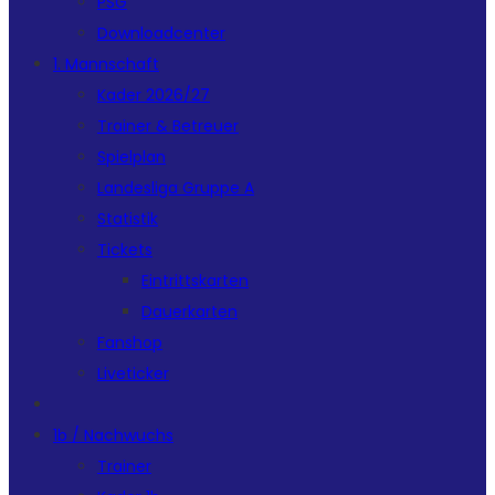
PSG
Downloadcenter
1. Mannschaft
Kader 2026/27
Trainer & Betreuer
Spielplan
Landesliga Gruppe A
Statistik
Tickets
Eintrittskarten
Dauerkarten
Fanshop
Liveticker
1b / Nachwuchs
Trainer