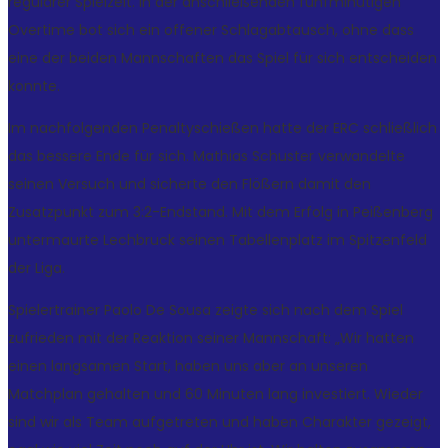
regulärer Spielzeit. In der anschließenden fünfminütigen
Overtime bot sich ein offener Schlagabtausch, ohne dass
eine der beiden Mannschaften das Spiel für sich entscheiden
konnte.
Im nachfolgenden Penaltyschießen hatte der ERC schließlich
das bessere Ende für sich. Mathias Schuster verwandelte
seinen Versuch und sicherte den Flößern damit den
Zusatzpunkt zum 3:2-Endstand. Mit dem Erfolg in Peißenberg
untermaurte Lechbruck seinen Tabellenplatz im Spitzenfeld
der Liga.
Spielertrainer Paolo De Sousa zeigte sich nach dem Spiel
zufrieden mit der Reaktion seiner Mannschaft: „Wir hatten
einen langsamen Start, haben uns aber an unseren
Matchplan gehalten und 60 Minuten lang investiert. Wieder
sind wir als Team aufgetreten und haben Charakter gezeigt,