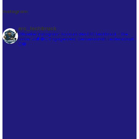
Instagram
erc_lechbruck
Offizieller Instagram-Account des ERC Lechbruck – Die
Flößer 🏒⛸️
🔵⚪ Engagement. Gemeinschaft. Leidenschaft.
⚪🔵