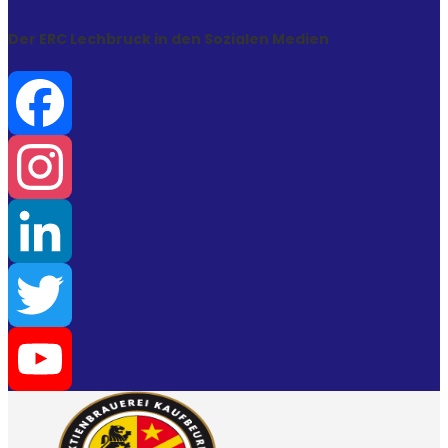
Der ERC Lechbruck in den Sozialen Medien
Facebook
Instagram
LinkedIn
Twitter
YouTube