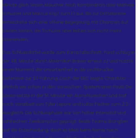
Minute glich Simon Maucher nach Kombination über Mathias
Schuster und Marcus Köpf zum 1:1 aus. Bis zur Drittelsirene
entwickelte sich eine offene Begegnung mit Chancen auf
beiden Seiten, die Torhüter aber ließen sich nicht mehr
überwinden.
Das Schlussdrittel wurde zum Kampfabschnitt. Forst schlug in
der 48. Minute durch Maximilian Brauer erneut zu und nutzte
einen Moment der Unsortiertheit in der Lechbrucker
Defensive zur 2:1-Führung. Doch der ERC zeigte Charakter –
ähnlich wie schon in den Vorwochen. Spielertrainer Paolo De
Sousa setzte in der 51. Minute ein Ausrufezeichen und traf
nach Vorarbeit von Tyler Lepore und Lukas Fischer zum 2:2-
Ausgleich. Die Schlussphase war von hoher Intensität und
zahlreichen Zweikämpfen geprägt. Beide Teams drängten
auf die Entscheidung, doch es blieb beim Remis nach