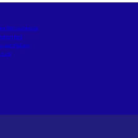
e
beim ERC Lechbruck
tehen fest
zu den Flößern
zurück