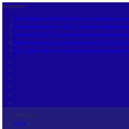
Neuigkeiten
ERC Lechbruck verabschiedet Lucas Hay und Tyler Lepor
Florian Simon bleibt ein Flößer – Verteidiger verlängert 
Landesliga 2026/27: Gruppeneinteilung und Spielmodus s
Niklas Helmer und Luca Roldan wechseln vom EC Peiting 
ERC Lechbruck blickt auf ein ereignisreiches Vereinsjahr 
HomeLogo
Home