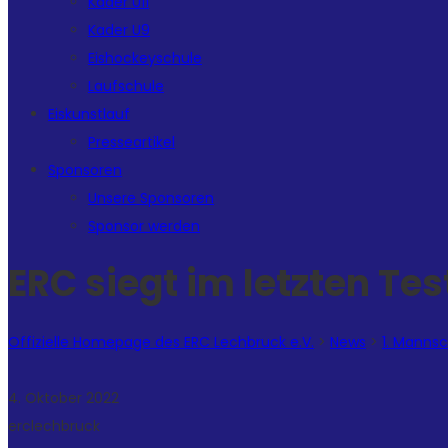
Kader U11
Kader U9
Eishockeyschule
Laufschule
Eiskunstlauf
Presseartikel
Sponsoren
Unsere Sponsoren
Sponsor werden
ERC siegt im letzten Tes
Offizielle Homepage des ERC Lechbruck e.V.
>
News
>
1. Manns
4. Oktober 2022
erclechbruck