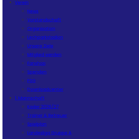
Verein
News
Vorstandschaft
Organisation
Lechparkstadion
Unsere Ziele
Mitglied werden
Fanshop
Spenden
PSG
Downloadcenter
1. Mannschaft
Kader 2026/27
Trainer & Betreuer
Spielplan
Landesliga Gruppe A