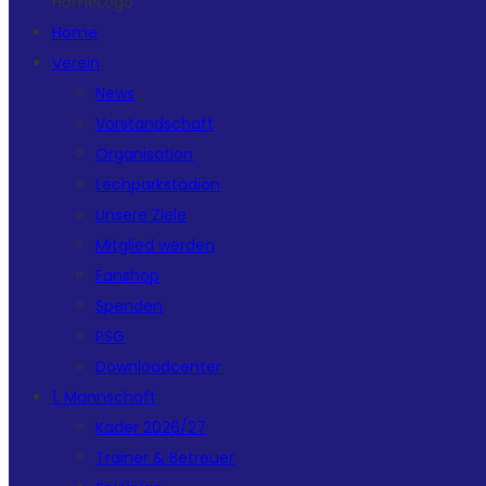
HomeLogo
Home
Verein
News
Vorstandschaft
Organisation
Lechparkstadion
Unsere Ziele
Mitglied werden
Fanshop
Spenden
PSG
Downloadcenter
1. Mannschaft
Kader 2026/27
Trainer & Betreuer