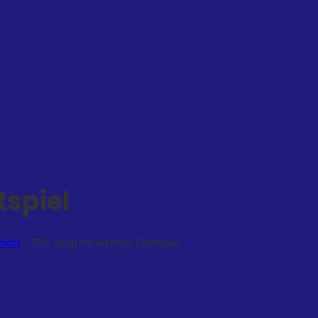
tspiel
chaft
>
ERC siegt im letzten Testspiel