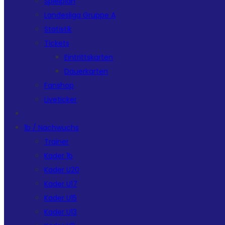
Spielplan
Landesliga Gruppe A
Statistik
Tickets
Eintrittskarten
Dauerkarten
Fanshop
Liveticker
1b / Nachwuchs
Trainer
Kader 1b
Kader U20
Kader U17
Kader U15
Kader U13