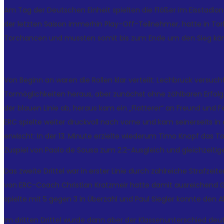
Am Tag der Deutschen Einheit spielten die Flößer im Eisstadio
der letzten Saison immerhin Play-Off-Teilnehmer, hatte in Tor
Torchancen und mussten somit bis zum Ende um den Sieg kä
Von Beginn an waren die Rollen klar verteilt: Lechbruck versuch
Tormöglichkeiten heraus, aber zunächst ohne zählbaren Erfolg.
der blauen Linie ab, heraus kam ein „Flatterer“ an Freund und F
ERC spielte weiter druckvoll nach vorne und kam seinerseits in
erwischt: In der 13. Minute erzielte wiederum Timo Knopf das To
Zuspiel von Paolo de Sousa zum 2:2-Ausgleich und gleichzeiti
Das zweite Drittel war in erster Linie durch zahlreiche Strafze
von ERC-Coach Christian Kratzmeir hatte damit ausreichend Ge
spielte mit 5 gegen 3 in Überzahl und Paul Siegler konnte den 
Im dritten Drittel wurde dann aber der Klassenunterschied deu