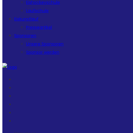
Eishockeyschule
Laufschule
Eiskunstlauf
Presseartikel
Sponsoren
Unsere Sponsoren
Sponsor werden