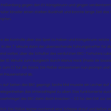
n Peißenberg gegen den EV Königsbrunn und gingen verdientermaßen
hüter Kinader einen starken Rückhalt und konnte lange Zeit das S
mpfen.
te die Kontrolle über das Spiel zu haben und Königsbrunn setzte a
 In der 7. Minute dann der überraschende Führungstreffer für di
eind vorbei, über die Schulter des verdutzten ERC-Torhüters Luka
 der 10. Minute zum Ausgleich durch Marius Hack (Paolo de Sousa
r zum 1:2 für die Gäste. Die Flößer antworteten nun prompt und d
gen Pausenstand ab.
iten auf Seiten des ERC geprägt: Sechs Mal musste ein Lecher auf
legenheiten das Unterzahlspiel zu üben. Das funktionierte auch 
Abwehrriegel des ERC dann doch knacken – 2:3 für den EVK zur zw
tlich: Die Flößer legten nochmal eine Schippe drauf und ließen