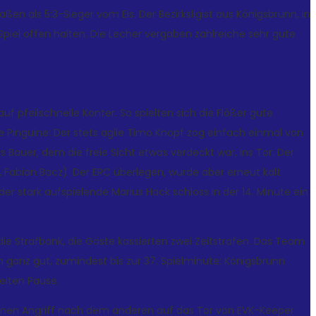
 als 5:3-Sieger vom Eis. Der Bezirksligist aus Königsbrunn, in
piel offen halten. Die Lecher vergaben zahlreiche sehr gute
uf pfeilschnelle Konter. So spielten sich die Flößer gute
e Pinguine: Der stets agile Timo Knopf zog einfach einmal von
s Bauer, dem die freie Sicht etwas verdeckt war, ins Tor. Der
, Fabian Bacz). Der ERC überlegen, wurde aber erneut kalt
er stark aufspielende Marius Hack schloss in der 14. Minute ein
 die Strafbank, die Gäste kassierten zwei Zeitstrafen. Das Team
ganz gut, zumindest bis zur 37. Spielminute: Königsbrunn
eiten Pause.
 einen Angriff nach dem anderen auf das Tor von EVK-Keeper