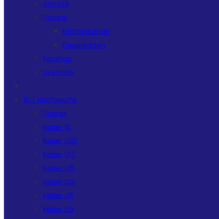
Statistik
Tickets
Eintrittskarten
Dauerkarten
Fanshop
Liveticker
1b / Nachwuchs
Trainer
Kader 1b
Kader U20
Kader U17
Kader U15
Kader U13
Kader U11
Kader U9