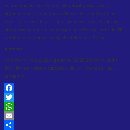
Im entscheidenden Duell im Shootout bewiesen die
Allgäuer die besseren Nerven: Fabian Bacz und Mathias
Schuster verwandelten sicher, während Jonas Kothmayr
alle Versuche der Hausherren parierte. Damit siegte der ERC
Lechbruck im ersten Testspiel verdient mit 7:6 n.P.
Ausblick
Bereits am Freitag, 26. September 2025, 20:00 Uhr, steht
das nächste Vorbereitungsspiel an: EA Schongau – ERC
Lechbruck.
Facebook
Twitter
WhatsApp
Email