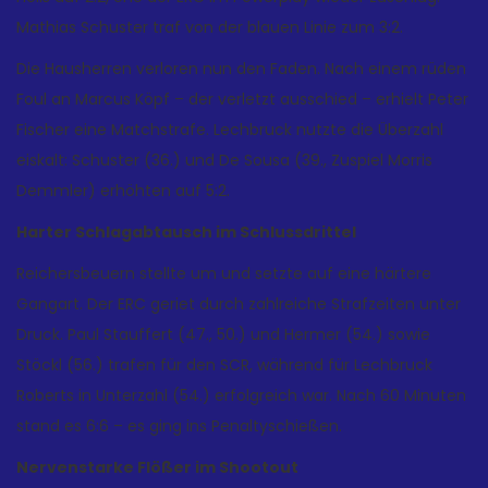
Mathias Schuster traf von der blauen Linie zum 3:2.
Die Hausherren verloren nun den Faden. Nach einem rüden
Foul an Marcus Köpf – der verletzt ausschied – erhielt Peter
Fischer eine Matchstrafe. Lechbruck nutzte die Überzahl
eiskalt: Schuster (36.) und De Sousa (39., Zuspiel Morris
Demmler) erhöhten auf 5:2.
Harter Schlagabtausch im Schlussdrittel
Reichersbeuern stellte um und setzte auf eine härtere
Gangart. Der ERC geriet durch zahlreiche Strafzeiten unter
Druck. Paul Stauffert (47., 50.) und Hermer (54.) sowie
Stöckl (56.) trafen für den SCR, während für Lechbruck
Roberts in Unterzahl (54.) erfolgreich war. Nach 60 Minuten
stand es 6:6 – es ging ins Penaltyschießen.
Nervenstarke Flößer im Shootout