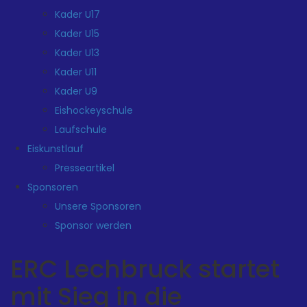
Kader U17
Kader U15
Kader U13
Kader U11
Kader U9
Eishockeyschule
Laufschule
Eiskunstlauf
Presseartikel
Sponsoren
Unsere Sponsoren
Sponsor werden
ERC Lechbruck startet
mit Sieg in die