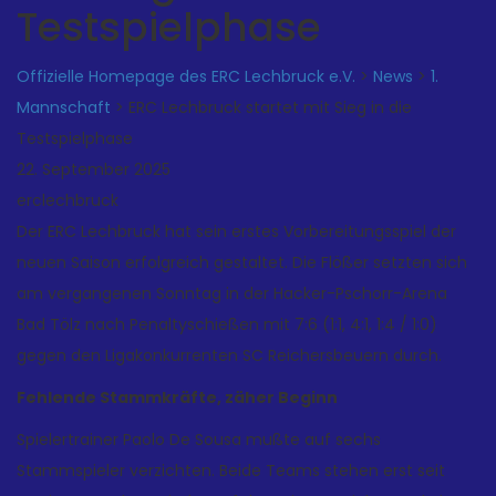
Testspielphase
Offizielle Homepage des ERC Lechbruck e.V.
>
News
>
1.
Mannschaft
>
ERC Lechbruck startet mit Sieg in die
Testspielphase
22. September 2025
erclechbruck
Der ERC Lechbruck hat sein erstes Vorbereitungsspiel der
neuen Saison erfolgreich gestaltet. Die Flößer setzten sich
am vergangenen Sonntag in der Hacker-Pschorr-Arena
Bad Tölz nach Penaltyschießen mit 7:6 (1:1, 4:1, 1:4 / 1:0)
gegen den Ligakonkurrenten SC Reichersbeuern durch.
Fehlende Stammkräfte, zäher Beginn
Spielertrainer Paolo De Sousa mußte auf sechs
Stammspieler verzichten. Beide Teams stehen erst seit