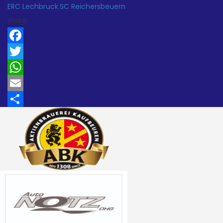
ERC Lechbruck
,
SC Reichersbeuern
Teilen
share
Facebook
Twitter
WhatsApp
Email
Teilen