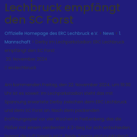
Lechbruck empfängt
den SC Forst
Offizielle Homepage des ERC Lechbruck e.V.
>
News
>
1.
Mannschaft
>
Derby im Lechparkstadion: ERC Lechbruck
empfängt den SC Forst
20. November 2024
erclechbruck
Am kommenden Freitag, den 22. November 2024, um 19:30
Uhr ist es soweit: Im Lechparkstadion steht das mit
Spannung erwartete Derby zwischen dem ERC Lechbruck
und dem SC Forst an. Nach dem packenden
Eröffnungsspiel vor vier Wochen in Peißenberg, das die
Flößer mit einem verdienten 4:2-Sieg für sich entschieden,
brennt die Luft bereits jetzt. Beide Teams sind punktgleich