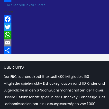
ERC Lechbruck
,
SC Forst
Teilen
share
Facebook
Twitter
WhatsApp
Email
Teilen
ÜBER UNS
Der ERC Lechbruck zählt aktuell 400 Mitglieder. 160
Mitglieder spielen aktiv Eishockey, davon rund 110 Kinder und
Jugendliche in den 6 Nachwuchsmannschaften der Flößer.
Unsere 1. Mannschaft spielt in der Eishockey-Landesliga. Das
Lechparkstadion hat ein Fassungsvermögen von 1.000