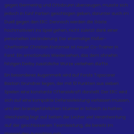
gegen Germering und Ottobrunn überzeugen, musste sich
jedoch in fünf Partien geschlagen geben, darunter auch im
Duell gegen den ERC. Dennoch werden die Gäste
hochmotiviert ins Spiel gehen, nicht zuletzt dank einer
personellen Veränderung: Der ehemalige Flößer-
Cheftrainer Christian Kratzmeir ist neuer Co-Trainer in
Forst. Ein emotionales Wiedersehen, das dem ohnehin
hitzigen Derby zusätzliche Würze verleihen dürfte.
Ein besonderes Augenmerk wird auf Forsts Topscorer
Bastian Grundner liegen, der mit 10 Punkten aus sieben
Spielen eine konstante Offensivkraft darstellt. Der ERC wird
sich auf eine kompakte Defensivleistung verlassen müssen,
um den brandgefährlichen Stürmer in Schach zu halten.
Gleichzeitig liegt auf Seiten der Lecher viel Verantwortung
auf der geschlossenen Teamleistung, die bereits im
Hinspiel den Ausschlag gab.