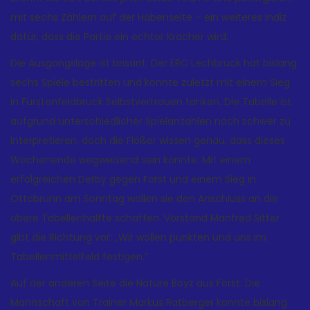
mit sechs Zählern auf der Habenseite – ein weiteres Indiz
dafür, dass die Partie ein echter Kracher wird.
Die Ausgangslage ist brisant: Der ERC Lechbruck hat bislang
sechs Spiele bestritten und konnte zuletzt mit einem Sieg
in Fürstenfeldbruck Selbstvertrauen tanken. Die Tabelle ist
aufgrund unterschiedlicher Spielanzahlen noch schwer zu
interpretieren, doch die Flößer wissen genau, dass dieses
Wochenende wegweisend sein könnte. Mit einem
erfolgreichen Derby gegen Forst und einem Sieg in
Ottobrunn am Sonntag wollen sie den Anschluss an die
obere Tabellenhälfte schaffen. Vorstand Manfred Sitter
gibt die Richtung vor: „Wir wollen punkten und uns im
Tabellenmittelfeld festigen.“
Auf der anderen Seite die Nature Boyz aus Forst: Die
Mannschaft von Trainer Markus Ratberger konnte bislang