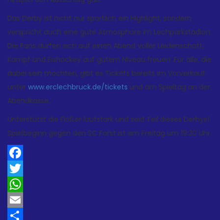
Das Derby ist nicht nur sportlich ein Highlight, sondern
verspricht auch eine gute Atmosphäre im Lechparkstadion.
Die Fans dürfen sich auf einen Abend voller Leidenschaft,
Kampf und Eishockey auf gutem Niveau freuen. Für alle, die
dabei sein möchten, gibt es Tickets bereits im Vorverkauf
unter
www.erclechbruck.de/tickets
und am Spieltag an der
Abendkasse.
Unterstützt die Flößer lautstark und seid Teil dieses Derbys!
Spielbeginn gegen den SC Forst ist am Freitag um 19:30 Uhr.
Facebook
Twitter
WhatsApp
Email