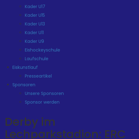
Kader U17
Kader U15
Kader U13
Kader U11
Kader U9
Eishockeyschule
Laufschule
Eiskunstlauf
Presseartikel
Sponsoren
Unsere Sponsoren
Sponsor werden
Derby im
Lechparkstadion: ERC