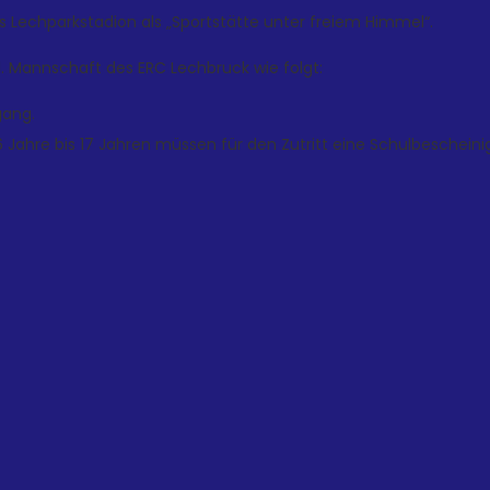
Lechparkstadion als „Sportstätte unter freiem Himmel“.
. Mannschaft des ERC Lechbruck wie folgt:
gang.
ls 6 Jahre bis 17 Jahren müssen für den Zutritt eine Schulbeschei