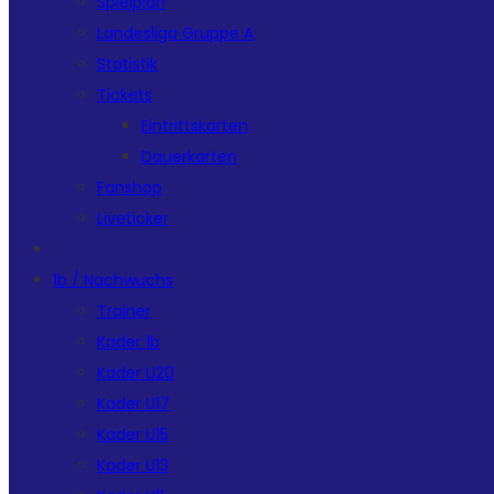
Spielplan
Landesliga Gruppe A
Statistik
Tickets
Eintrittskarten
Dauerkarten
Fanshop
Liveticker
1b / Nachwuchs
Trainer
Kader 1b
Kader U20
Kader U17
Kader U15
Kader U13