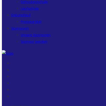
Eishockeyschule
Laufschule
Eiskunstlauf
Presseartikel
Sponsoren
Unsere Sponsoren
Sponsor werden