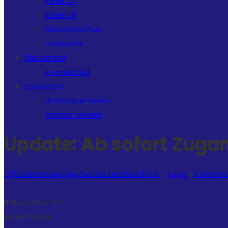
Kader U11
Kader U9
Eishockeyschule
Laufschule
Eiskunstlauf
Presseartikel
Sponsoren
Unsere Sponsoren
Sponsor werden
Update: Ab sofort Zug
Offizielle Homepage des ERC Lechbruck e.V.
>
News
>
1. Manns
11. November 2021
erclechbruck