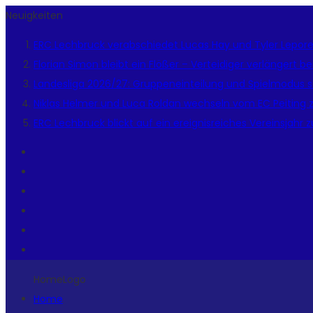
Neuigkeiten
ERC Lechbruck verabschiedet Lucas Hay und Tyler Lepor
Florian Simon bleibt ein Flößer – Verteidiger verlängert 
Landesliga 2026/27: Gruppeneinteilung und Spielmodus s
Niklas Helmer und Luca Roldan wechseln vom EC Peiting 
ERC Lechbruck blickt auf ein ereignisreiches Vereinsjahr 
HomeLogo
Home