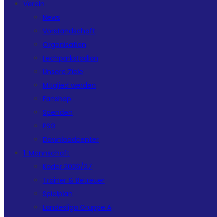
Verein
News
Vorstandschaft
Organisation
Lechparkstadion
Unsere Ziele
Mitglied werden
Fanshop
Spenden
PSG
Downloadcenter
1. Mannschaft
Kader 2026/27
Trainer & Betreuer
Spielplan
Landesliga Gruppe A