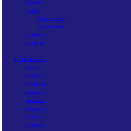
Statistik
Tickets
Eintrittskarten
Dauerkarten
Fanshop
Liveticker
1b / Nachwuchs
Trainer
Kader 1b
Kader U20
Kader U17
Kader U15
Kader U13
Kader U11
Kader U9