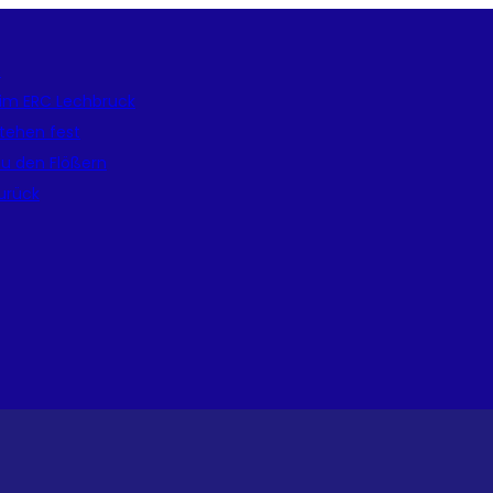
e
beim ERC Lechbruck
tehen fest
zu den Flößern
zurück