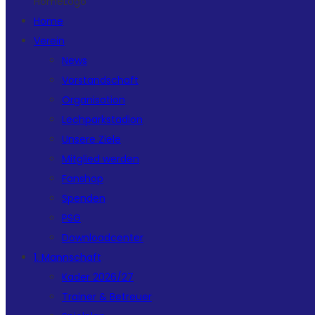
HomeLogo
Home
Verein
News
Vorstandschaft
Organisation
Lechparkstadion
Unsere Ziele
Mitglied werden
Fanshop
Spenden
PSG
Downloadcenter
1. Mannschaft
Kader 2026/27
Trainer & Betreuer