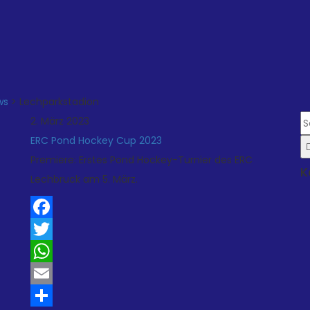
ws
>
Lechparkstadion
2. März 2023
ERC Pond Hockey Cup 2023
Premiere: Erstes Pond Hockey-Turnier des ERC
K
Lechbruck am 5. März.
Facebook
Twitter
WhatsApp
Email