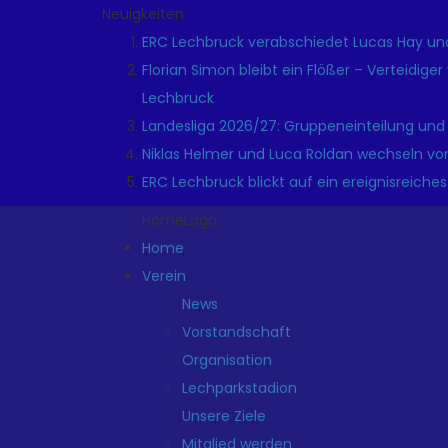
Neuigkeiten
ERC Lechbruck verabschiedet Lucas Hay und
Florian Simon bleibt ein Flößer – Verteidige
Lechbruck
Landesliga 2026/27: Gruppeneinteilung und
Niklas Helmer und Luca Roldan wechseln vo
ERC Lechbruck blickt auf ein ereignisreiches
HomeLogo
Home
Verein
News
Vorstandschaft
Organisation
Lechparkstadion
Unsere Ziele
Mitglied werden