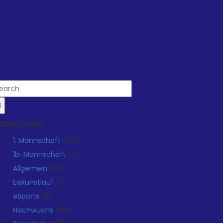
ategorien
1. Mannschaft
(522)
1b-Mannschaft
(5)
Allgemein
(33)
Eiskunstlauf
(9)
eSports
(6)
Nachwuchs
(58)