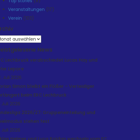
Top stories
(8)
Veranstaltungen
(17)
Verein
(103)
rchiv
rchiv
eistgelesene News
RC Lechbruck verabschiedet Lucas Hay und
yler Lepore
. Juli 2026
lorian Simon bleibt ein Flößer – Verteidiger
erlängert beim ERC Lechbruck
. Juli 2026
andesliga 2026/27: Gruppeneinteilung und
pielmodus stehen fest
. Juli 2026
iklas Helmer und Luca Roldan wechseln vom EC