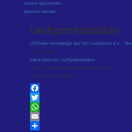
Unsere Sponsoren
Sponsor werden
Lechparkstadion
Offizielle Homepage des ERC Lechbruck e.V.
>
Ne
13. Juli 2024
Inline Disco im Lechparkstadion
Am 27. Juni ab 18 Uhr: Erste Inline Disco im
Lechbrucker Eisstadion.
Facebook
Twitter
WhatsApp
Email