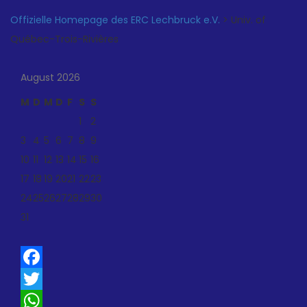
Offizielle Homepage des ERC Lechbruck e.V.
>
Univ. of
Québec-Trois-Rivières
August 2026
M
D
M
D
F
S
S
1
2
3
4
5
6
7
8
9
10
11
12
13
14
15
16
17
18
19
20
21
22
23
24
25
26
27
28
29
30
31
Facebook
Twitter