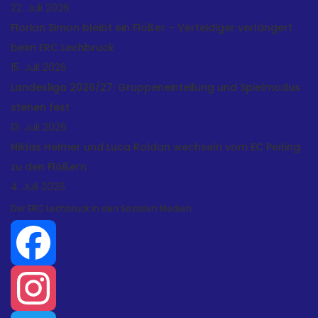
22. Juli 2026
Florian Simon bleibt ein Flößer – Verteidiger verlängert
beim ERC Lechbruck
15. Juli 2026
Landesliga 2026/27: Gruppeneinteilung und Spielmodus
stehen fest
13. Juli 2026
Niklas Helmer und Luca Roldan wechseln vom EC Peiting
zu den Flößern
4. Juli 2026
Der ERC Lechbruck in den Sozialen Medien
Facebook