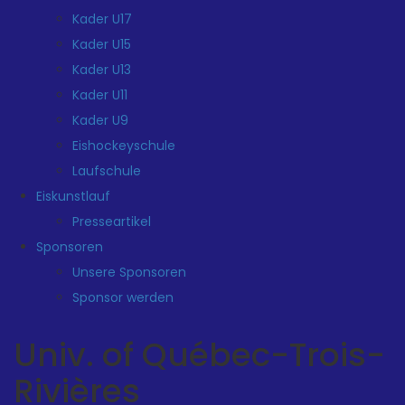
Kader U17
Kader U15
Kader U13
Kader U11
Kader U9
Eishockeyschule
Laufschule
Eiskunstlauf
Presseartikel
Sponsoren
Unsere Sponsoren
Sponsor werden
Univ. of Québec-Trois-
Rivières