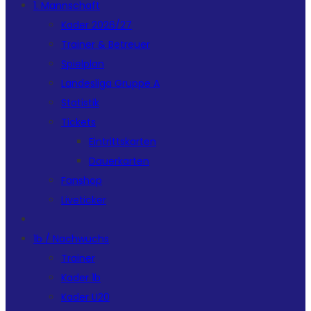
1. Mannschaft
Kader 2026/27
Trainer & Betreuer
Spielplan
Landesliga Gruppe A
Statistik
Tickets
Eintrittskarten
Dauerkarten
Fanshop
Liveticker
1b / Nachwuchs
Trainer
Kader 1b
Kader U20