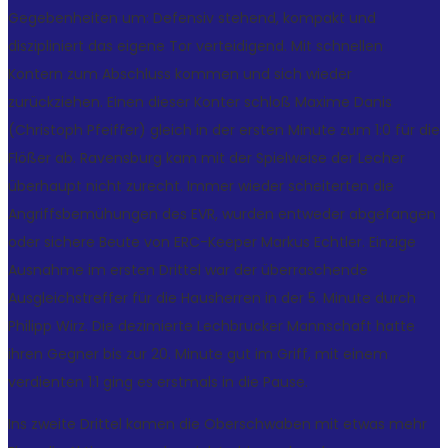
Gegebenheiten um: Defensiv stehend, kompakt und
diszipliniert das eigene Tor verteidigend. Mit schnellen
Kontern zum Abschluss kommen und sich wieder
zurückziehen. Einen dieser Konter schloß Maxime Danis
(Christoph Pfeiffer) gleich in der ersten Minute zum 1:0 für die
Flößer ab. Ravensburg kam mit der Spielweise der Lecher
überhaupt nicht zurecht. Immer wieder scheiterten die
Angriffsbemühungen des EVR, wurden entweder abgefangen
oder sichere Beute von ERC-Keeper Markus Echtler. Einzige
Ausnahme im ersten Drittel war der überraschende
Ausgleichstreffer für die Hausherren in der 5. Minute durch
Philipp Wirz. Die dezimierte Lechbrucker Mannschaft hatte
ihren Gegner bis zur 20. Minute gut im Griff, mit einem
verdienten 1:1 ging es erstmals in die Pause.
Ins zweite Drittel kamen die Oberschwaben mit etwas mehr