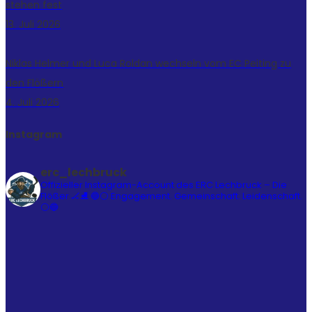
stehen fest
13. Juli 2026
Niklas Helmer und Luca Roldan wechseln vom EC Peiting zu
den Flößern
4. Juli 2026
Instagram
erc_lechbruck
Offizieller Instagram-Account des ERC Lechbruck – Die
Flößer 🏒⛸️
🔵⚪ Engagement. Gemeinschaft. Leidenschaft.
⚪🔵