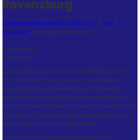
Ravensburg
Offizielle Homepage des ERC Lechbruck e.V.
>
News
>
1.
Mannschaft
>
Niederlage in Ravensburg
21. Januar 2024
erclechbruck
Acht Ausfälle, darunter fünf Stammverteidiger, konnte der
ERC Lechbruck am Freitag bei seinem Auswärtsspiel in
Ravensburg nicht kompensieren. Bis zur 36. Spielminute
konnte der ERC den Spielverlauf zwar offen gestalten, doch
dann kam erneut ein Einbruch, vom dem sich die Flößer nicht
mehr erholten. Einmal mehr steht eine Niederlage zu Buche,
die um einige Tore zu hoch ausgefallen ist.
Der ERC stellte seine Spielweise entsprechend den