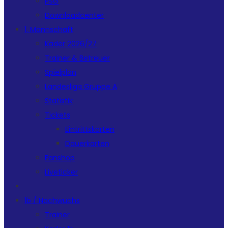
PSG
Downloadcenter
1. Mannschaft
Kader 2026/27
Trainer & Betreuer
Spielplan
Landesliga Gruppe A
Statistik
Tickets
Eintrittskarten
Dauerkarten
Fanshop
Liveticker
1b / Nachwuchs
Trainer