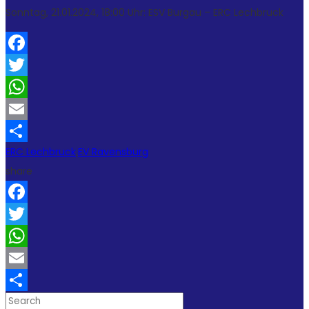
Sonntag, 21.01.2024, 18:00 Uhr: ESV Burgau – ERC Lechbruck
Facebook
Twitter
WhatsApp
Email
ERC Lechbruck
,
EV Ravensburg
Teilen
share
Facebook
Twitter
WhatsApp
Email
Teilen