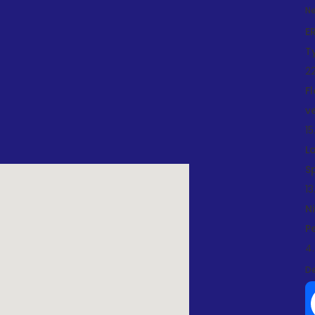
Ne
E
T
22
F
v
15
L
S
13
N
P
4.
De