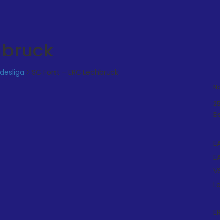
hbruck
desliga
>
SC Forst – ERC Lechbruck
Nä
25
Ei
E
E
V
L
E