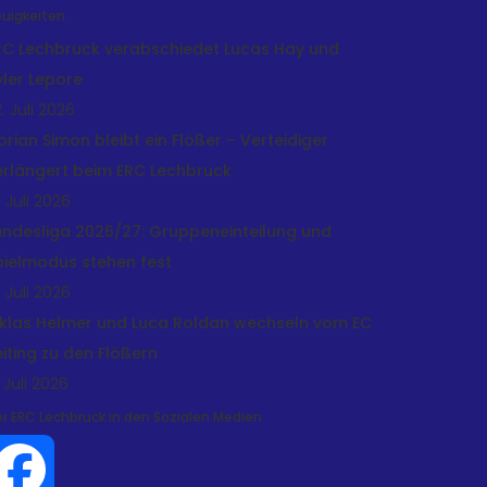
uigkeiten
RC Lechbruck verabschiedet Lucas Hay und
yler Lepore
. Juli 2026
lorian Simon bleibt ein Flößer – Verteidiger
erlängert beim ERC Lechbruck
. Juli 2026
andesliga 2026/27: Gruppeneinteilung und
pielmodus stehen fest
. Juli 2026
iklas Helmer und Luca Roldan wechseln vom EC
eiting zu den Flößern
 Juli 2026
r ERC Lechbruck in den Sozialen Medien