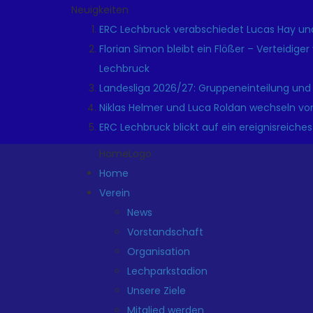
Neuigkeiten
ERC Lechbruck verabschiedet Lucas Hay und
Florian Simon bleibt ein Flößer – Verteidige
Lechbruck
Landesliga 2026/27: Gruppeneinteilung und
Niklas Helmer und Luca Roldan wechseln vo
ERC Lechbruck blickt auf ein ereignisreiches
HomeLogo
Home
Verein
News
Vorstandschaft
Organisation
Lechparkstadion
Unsere Ziele
Mitglied werden