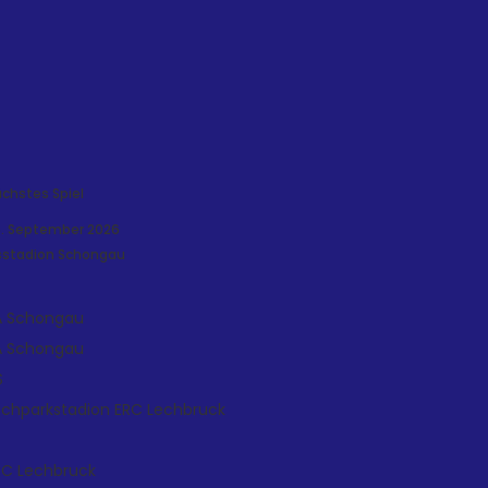
chstes Spiel
. September 2026
sstadion Schongau
A Schongau
A Schongau
S
echparkstadion
ERC Lechbruck
RC Lechbruck