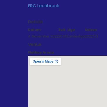
ERC Lechbruck
Details
Datum
Zeit
Liga
Saison
4. November 2022
20:00
Landesliga
2022/23
Venue
Flatbuy Arena