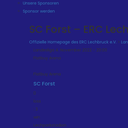
Unsere Sponsoren
Sponsor werden
SC Forst – ERC Lec
Offizielle Homepage des ERC Lechbruck e.V.
>
Lan
Landesliga 4. November 2022 - 20:00
Flatbuy Arena
Flatbuy Arena
SC Forst
0
loss
:
3
win
Lechparkstadion