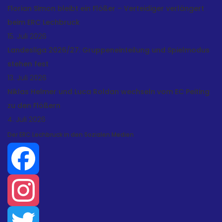
Florian Simon bleibt ein Flößer – Verteidiger verlängert
beim ERC Lechbruck
15. Juli 2026
Landesliga 2026/27: Gruppeneinteilung und Spielmodus
stehen fest
13. Juli 2026
Niklas Helmer und Luca Roldan wechseln vom EC Peiting
zu den Flößern
4. Juli 2026
Der ERC Lechbruck in den Sozialen Medien
Facebook