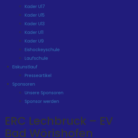
Kader U17
Kader U15
Kader U13
Kader U11
Kader U9
Eishockeyschule
Laufschule
Eiskunstlauf
Presseartikel
Sponsoren
Unsere Sponsoren
Sponsor werden
ERC Lechbruck – EV
Bad Wörishofen