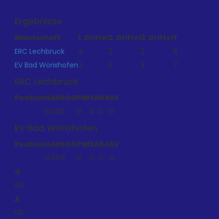
Ergebnisse
Mannschaft
1. Drittel
2. Drittel
3. Drittel
T
ERC Lechbruck
4
2
2
8
EV Bad Wörishofen
2
2
3
7
ERC Lechbruck
Position
G
A
H
SOG
PIM
SA
GA
SV
0
0
0
0
0
0
0
0
EV Bad Wörishofen
Position
G
A
H
SOG
PIM
SA
GA
SV
0
0
0
0
0
0
0
0
G
0
0
A
0
0