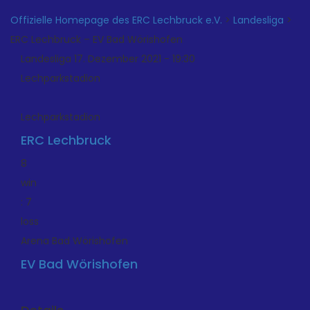
Offizielle Homepage des ERC Lechbruck e.V.
>
Landesliga
>
ERC Lechbruck – EV Bad Wörishofen
Landesliga 17. Dezember 2021 - 19:30
Lechparkstadion
Lechparkstadion
ERC Lechbruck
8
win
:
7
loss
Arena Bad Wörishofen
EV Bad Wörishofen