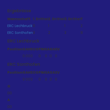
Ergebnisse
Mannschaft
1. Drittel
2. Drittel
3. Drittel
T
ERC Lechbruck
0
1
1
2
ERC Sonthofen
3
2
3
8
ERC Lechbruck
Position
G
A
H
SOG
PIM
SA
GA
SV
0
0
0
0
0
0
0
0
ERC Sonthofen
Position
G
A
H
SOG
PIM
SA
GA
SV
0
0
0
0
0
0
0
0
G
0
0
A
0
0