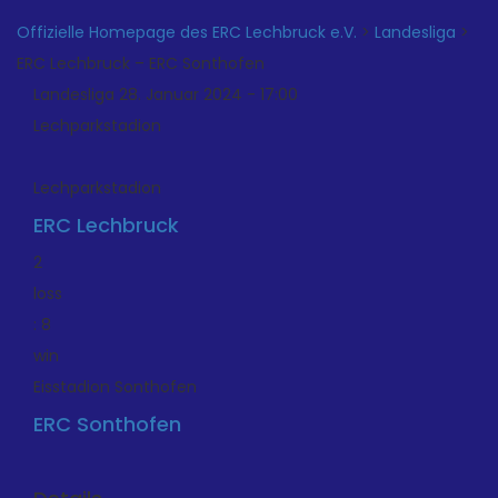
Offizielle Homepage des ERC Lechbruck e.V.
>
Landesliga
>
ERC Lechbruck – ERC Sonthofen
Landesliga 28. Januar 2024 - 17:00
Lechparkstadion
Lechparkstadion
ERC Lechbruck
2
loss
:
8
win
Eisstadion Sonthofen
ERC Sonthofen