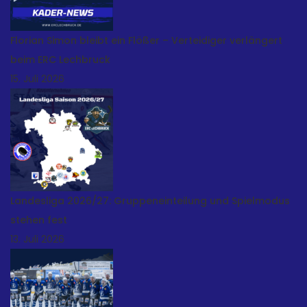
Florian Simon bleibt ein Flößer – Verteidiger verlängert
beim ERC Lechbruck
15. Juli 2026
Landesliga 2026/27: Gruppeneinteilung und Spielmodus
stehen fest
13. Juli 2026