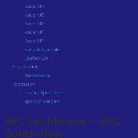
Kader U17
Kader U15
Kader U13
Kader U11
Kader U9
Eishockeyschule
Laufschule
Eiskunstlauf
Presseartikel
Sponsoren
Unsere Sponsoren
Sponsor werden
ERC Lechbruck – ERC
Sonthofen