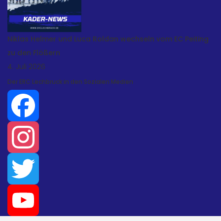
Niklas Helmer und Luca Roldan wechseln vom EC Peiting
zu den Flößern
4. Juli 2026
Der ERC Lechbruck in den Sozialen Medien
Facebook
Instagram
Twitter