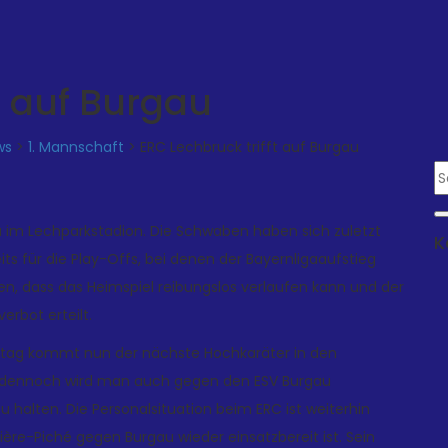
t auf Burgau
ws
>
1. Mannschaft
>
ERC Lechbruck trifft auf Burgau
 im Lechparkstadion. Die Schwaben haben sich zuletzt
K
ts für die Play-Offs, bei denen der Bayernligaaufstieg
en, dass das Heimspiel reibungslos verlaufen kann und der
erbot erteilt.
ag kommt nun der nächste Hochkaräter in den
r, dennoch wird man auch gegen den ESV Burgau
u halten. Die Personalsituation beim ERC ist weiterhin
ivière-Piché gegen Burgau wieder einsatzbereit ist. Sein