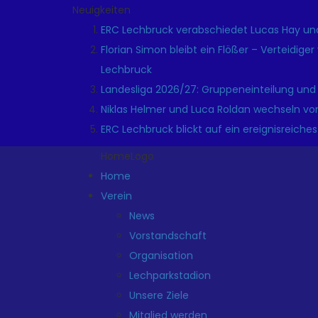
Neuigkeiten
ERC Lechbruck verabschiedet Lucas Hay und
Florian Simon bleibt ein Flößer – Verteidige
Lechbruck
Landesliga 2026/27: Gruppeneinteilung und
Niklas Helmer und Luca Roldan wechseln vo
ERC Lechbruck blickt auf ein ereignisreiches
HomeLogo
Home
Verein
News
Vorstandschaft
Organisation
Lechparkstadion
Unsere Ziele
Mitglied werden