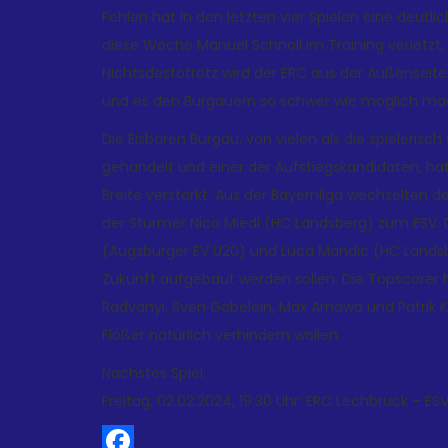
Fehlen hat in den letzten vier Spielen eine deutl
diese Woche Manuel Schnöll im Training verletzt,
Nichtsdestotrotz wird der ERC aus der Außenseit
und es den Burgauern so schwer wie möglich ma
Die Eisbären Burgau, von vielen als die spielerisc
gehandelt und einer der Aufstiegskandidaten, h
Breite verstärkt: Aus der Bayernliga wechselten d
der Stürmer Nico Miedl (HC Landsberg) zum ESV.
(Augsburger EV U20) und Luca Mandic (HC Landsber
Zukunft aufgebaut werden sollen. Die Topscorer h
Radvanyi, Sven Gäbelein, Max Arnawa und Patrik Koz
Flößer natürlich verhindern wollen.
Nächstes Spiel:
Freitag, 02.02.2024, 19:30 Uhr: ERC Lechbruck – ES