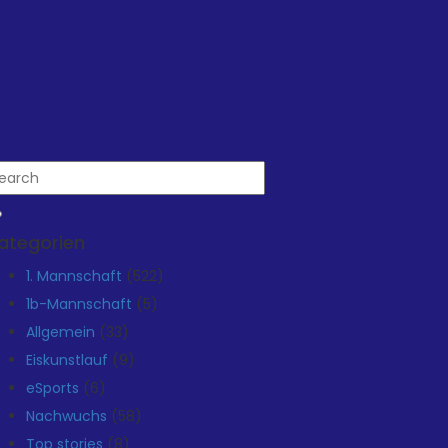
ategorien
1. Mannschaft
(522)
1b-Mannschaft
(5)
Allgemein
(33)
Eiskunstlauf
(9)
eSports
(6)
Nachwuchs
(58)
Top stories
(8)