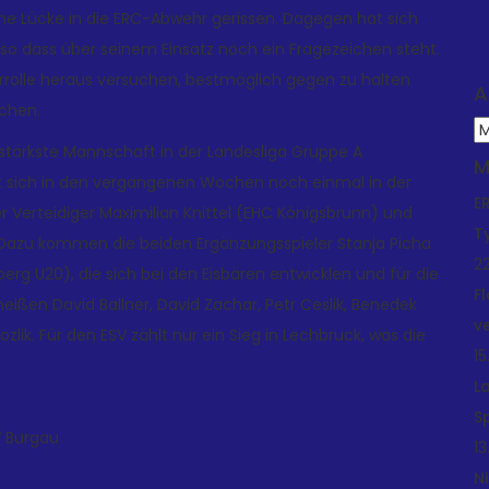
iche Lücke in die ERC-Abwehr gerissen. Dagegen hat sich
 so dass über seinem Einsatz noch ein Fragezeichen steht.
errolle heraus versuchen, bestmöglich gegen zu halten
A
chen.
A
h stärkste Mannschaft in der Landesliga Gruppe A
M
at sich in den vergangenen Wochen noch einmal in der
E
er Verteidiger Maximilian Knittel (EHC Königsbrunn) und
T
 Dazu kommen die beiden Ergänzungsspieler Stanja Picha
22
g U20), die sich bei den Eisbären entwicklen und für die
F
eißen David Ballner, David Zachar, Petr Ceslik, Benedek
v
lik. Für den ESV zählt nur ein Sieg in Lechbruck, was die
15
L
S
V Burgau
13
N