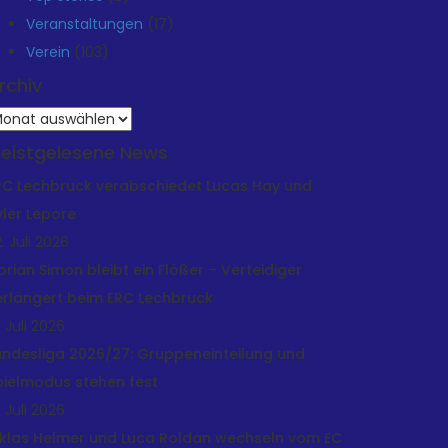
Veranstaltungen
(17)
Verein
(103)
rchiv
rchiv
eistgelesene News
RC Lechbruck verabschiedet Lucas Hay und
yler Lepore
. Juli 2026
lorian Simon bleibt ein Flößer – Verteidiger
erlängert beim ERC Lechbruck
. Juli 2026
andesliga 2026/27: Gruppeneinteilung und
pielmodus stehen fest
. Juli 2026
iklas Helmer und Luca Roldan wechseln vom EC