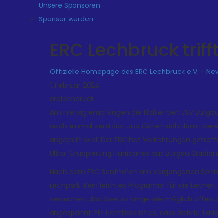
Unsere Sponsoren
Sponsor werden
ERC Lechbruck triff
Offizielle Homepage des ERC Lechbruck e.V.
>
Ne
1. Februar 2024
erclechbruck
Am Freitag empfangen die Flößer den ESV Burgau
noch einmal verstärkt und rüsten sich damit berei
angepeilt wird. Der ERC hat Vorkehrungen getroff
Ultra-Gruppierung Hurricanes aus Burgau Stadionv
Nach dem ERC Sonthofen am vergangenen Sonnt
Lechpark. Kein leichtes Programm für die Leche
versuchen, das Spiel so lange wie möglich offen z
angespannt. Ein Lichtblick ist es, dass Gabriel Lar