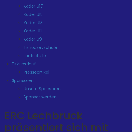
Kader U17
Kader U15
Kader U13
Kader U11
Kader U9
Eishockeyschule
Laufschule
Eiskunstlauf
Presseartikel
Sponsoren
Unsere Sponsoren
Sponsor werden
ERC Lechbruck
präsentiert sich mit