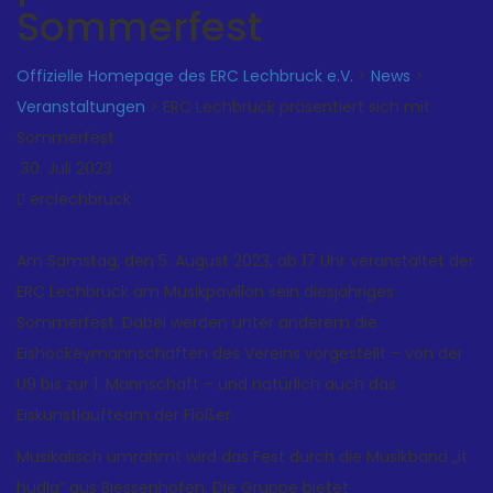
Sommerfest
Offizielle Homepage des ERC Lechbruck e.V.
>
News
>
Veranstaltungen
>
ERC Lechbruck präsentiert sich mit
Sommerfest
30. Juli 2023
erclechbruck
Am Samstag, den 5. August 2023, ab 17 Uhr veranstaltet der
ERC Lechbruck am Musikpavillon sein diesjähriges
Sommerfest. Dabei werden unter anderem die
Eishockeymannschaften des Vereins vorgestellt – von der
U9 bis zur 1. Mannschaft – und natürlich auch das
Eiskunstlaufteam der Flößer.
Musikalisch umrahmt wird das Fest durch die Musikband „it
hudla“ aus Biessenhofen. Die Gruppe bietet