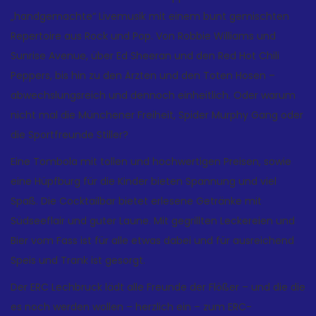
„handgemachte“ Livemusik mit einem bunt gemischten
Repertoire aus Rock und Pop. Von Robbie Williams und
Sunrise Avenue, über Ed Sheeran und den Red Hot Chili
Peppers, bis hin zu den Ärzten und den Toten Hosen –
abwechslungsreich und dennoch einheitlich. Oder warum
nicht mal die Münchener Freiheit, Spider Murphy Gang oder
die Sportfreunde Stiller?
Eine Tombola mit tollen und hochwertigen Preisen, sowie
eine Hüpfburg für die Kinder bieten Spannung und viel
Spaß. Die Cocktailbar bietet erlesene Getränke mit
Südseeflair und guter Laune. Mit gegrillten Leckereien und
Bier vom Fass ist für alle etwas dabei und für ausreichend
Speis und Trank ist gesorgt.
Der ERC Lechbruck lädt alle Freunde der Flößer – und die die
es noch werden wollen – herzlich ein – zum ERC-