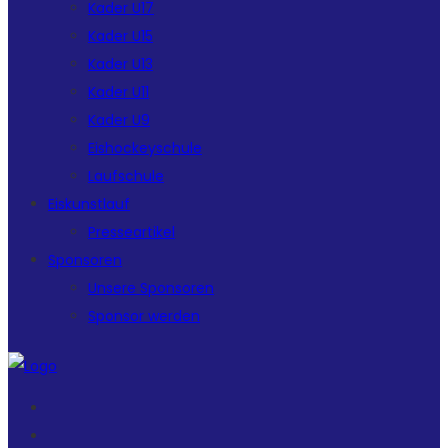
Kader U17
Kader U15
Kader U13
Kader U11
Kader U9
Eishockeyschule
Laufschule
Eiskunstlauf
Presseartikel
Sponsoren
Unsere Sponsoren
Sponsor werden