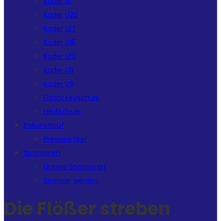
Kader 1b
Kader U20
Kader U17
Kader U15
Kader U13
Kader U11
Kader U9
Eishockeyschule
Laufschule
Eiskunstlauf
Presseartikel
Sponsoren
Unsere Sponsoren
Sponsor werden
Die Flößer streben