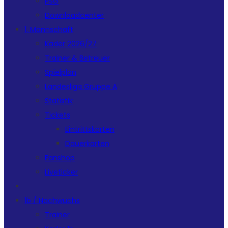
PSG
Downloadcenter
1. Mannschaft
Kader 2026/27
Trainer & Betreuer
Spielplan
Landesliga Gruppe A
Statistik
Tickets
Eintrittskarten
Dauerkarten
Fanshop
Liveticker
1b / Nachwuchs
Trainer