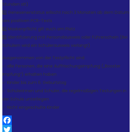
Stunden alt)
3️⃣ Genesenenstatus erlischt nach 3 Monaten ab dem Datum
des positiven PCR-Tests
4️⃣ Maskenpflicht gilt auch am Platz
5️⃣ Identifizierung mit Personalausweis oder Führerschein (Bei
Schülern wird ein Schülerausweis verlangt)
Ausgenommen von der Testpflicht sind:
✅ alle Personen, die eine Auffrischungsimpfung („Booster
Impfung“) erhalten haben
✅ Kinder bis zum 6. Geburtstag
✅ Schülerinnen und Schüler, die regelmäßigen Testungen in
der Schule unterliegen
✅ Nicht eingeschulte Kinder
Facebook