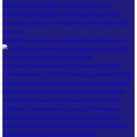
🎶🍻 Dämmerschoppen am Musikpavillon Lechbruck 🍻🎶 A