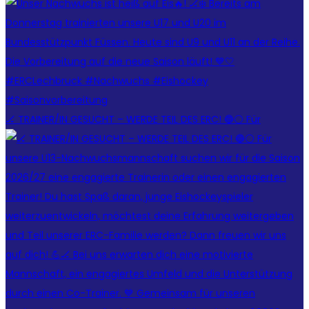
🏒 TRAINER/IN GESUCHT – WERDE TEIL DES ERC! 🔵⚪ Für