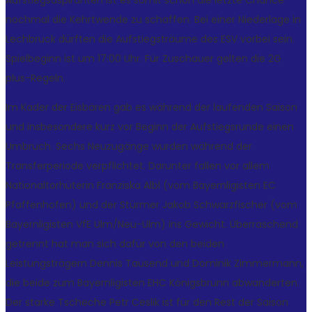
Aufstiegsaspiranten ist es somit schon die letzte Chance
nochmal die Kehrtwende zu schaffen. Bei einer Niederlage in
Lechbruck dürften die Aufstiegsträume des ESV vorbei sein.
Spielbeginn ist um 17:00 Uhr. Für Zuschauer gelten die 2G
plus-Regeln.
Im Kader der Eisbären gab es während der laufenden Saison
und insbesondere kurz vor Beginn der Aufstiegsrunde einen
Umbruch. Sechs Neuzugänge wurden während der
Transferperiode verpflichtet. Darunter fallen vor allem
Nationaltorhüterin Franziska Albl (vom Bayernligisten EC
Pfaffenhofen) und der Stürmer Jakob Schwarzfischer (vom
Bayernligisten VfE Ulm/Neu-Ulm) ins Gewicht. Überraschend
getrennt hat man sich dafür von den beiden
Leistungsträgern Dennis Tausend und Dominik Zimmermann,
die beide zum Bayernligisten EHC Königsbrunn abwanderten.
Der starke Tscheche Petr Ceslik ist für den Rest der Saison