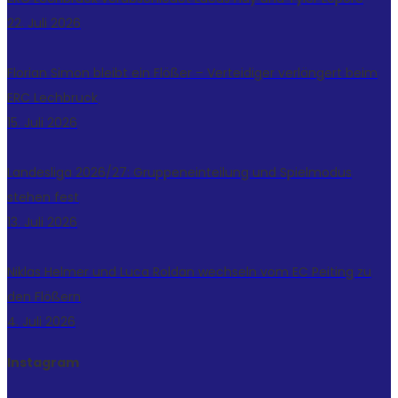
22. Juli 2026
Florian Simon bleibt ein Flößer – Verteidiger verlängert beim
ERC Lechbruck
15. Juli 2026
Landesliga 2026/27: Gruppeneinteilung und Spielmodus
stehen fest
13. Juli 2026
Niklas Helmer und Luca Roldan wechseln vom EC Peiting zu
den Flößern
4. Juli 2026
Instagram