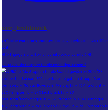
erc_lechbruck
Offizieller Instagram-Account des ERC Lechbruck – Die Flößer
🏒⛸️
🔵⚪ Engagement. Gemeinschaft. Leidenschaft. ⚪🔵
🏒 ERC 1b: Die Gruppen für die Bezirksliga-Saison 2