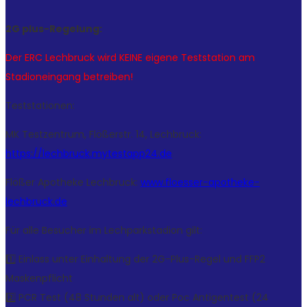
2G plus-Regelung:
Der ERC Lechbruck wird KEINE eigene Teststation am
Stadioneingang betreiben!
Teststationen:
MK Testzentrum, Flößerstr. 14, Lechbruck:
https://lechbruck.mytestapp24.de
Flößer Apotheke Lechbruck:
www.floesser-apotheke-
lechbruck.de
Für alle Besucher im Lechparkstadion gilt:
1️⃣ Einlass unter Einhaltung der 2G-Plus-Regel und FFP2
Maskenpflicht
2️⃣ PCR Test (48 Stunden alt) oder Poc Antigentest (24