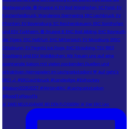
🚨 ZWEI NEUZUGÄNGE BEI DEN FLÖSSERN! 🚨 Der ERC Lec