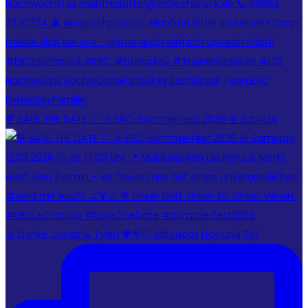
💙 SAVE THE DATE 🤍 🎉 ERC-Sommerfest 2026 📅 Samsta
🏒 Danke, Lucas & Tyler! 🖤💙🤍 Mit Lucas Hay und Tyl