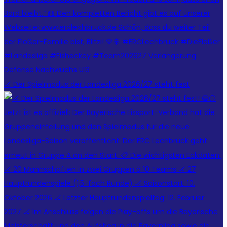
🏒 Der Spielmodus der Landesliga 2026/27 steht fest