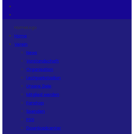
HomeLogo
Home
Verein
News
Vorstandschaft
Organisation
Lechparkstadion
Unsere Ziele
Mitglied werden
Fanshop
Spenden
PSG
Downloadcenter