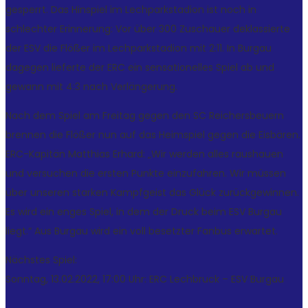
gesperrt. Das Hinspiel im Lechparkstadion ist noch in
schlechter Erinnerung: Vor über 300 Zuschauer deklassierte
der ESV die Flößer im Lechparkstadion mit 2:11. In Burgau
dagegen lieferte der ERC ein sensationelles Spiel ab und
gewann mit 4:3 nach Verlängerung.
Nach dem Spiel am Freitag gegen den SC Reichersbeuern
brennen die Flößer nun auf das Heimspiel gegen die Eisbären.
ERC-Kapitän Matthias Erhard: „Wir werden alles raushauen
und versuchen die ersten Punkte einzufahren. Wir müssen
über unseren starken Kampfgeist das Glück zurückgewinnen.
Es wird ein enges Spiel, in dem der Druck beim ESV Burgau
liegt.“ Aus Burgau wird ein voll besetzter Fanbus erwartet.
Nächstes Spiel:
Sonntag, 13.02.2022, 17:00 Uhr: ERC Lechbruck – ESV Burgau