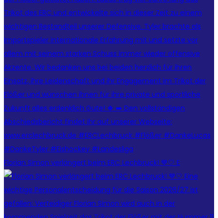
Florian Simon verlängert beim ERC Lechbruck! 💙🤍 E