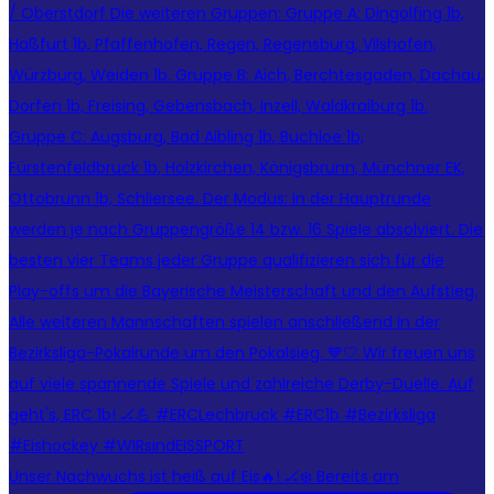
Unser Nachwuchs ist heiß auf Eis🔥! 🏒❄️ Bereits am