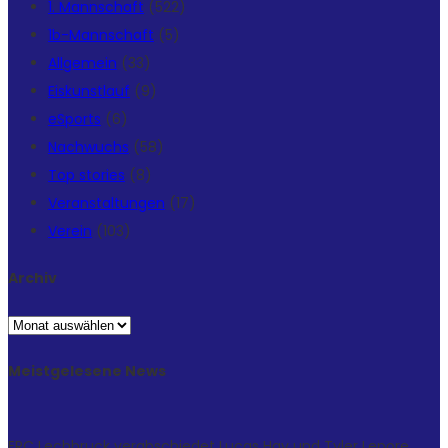
1. Mannschaft
(522)
1b-Mannschaft
(5)
Allgemein
(33)
Eiskunstlauf
(9)
eSports
(6)
Nachwuchs
(58)
Top stories
(8)
Veranstaltungen
(17)
Verein
(103)
Archiv
Archiv
Meistgelesene News
ERC Lechbruck verabschiedet Lucas Hay und Tyler Lepore