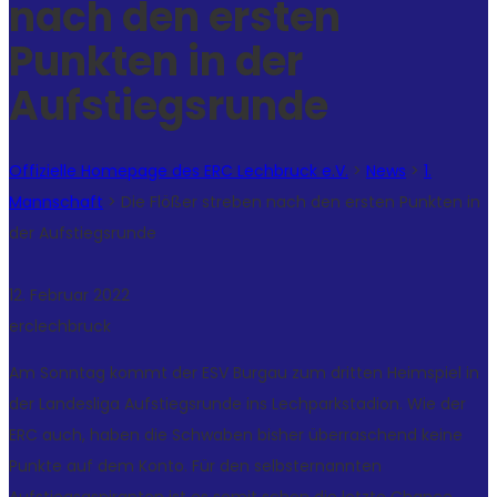
nach den ersten
Punkten in der
Aufstiegsrunde
Offizielle Homepage des ERC Lechbruck e.V.
>
News
>
1.
Mannschaft
>
Die Flößer streben nach den ersten Punkten in
der Aufstiegsrunde
12. Februar 2022
erclechbruck
Am Sonntag kommt der ESV Burgau zum dritten Heimspiel in
der Landesliga Aufstiegsrunde ins Lechparkstadion. Wie der
ERC auch, haben die Schwaben bisher überraschend keine
Punkte auf dem Konto. Für den selbsternannten