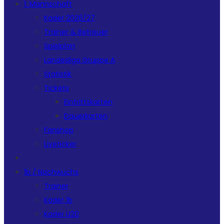
1. Mannschaft
Kader 2026/27
Trainer & Betreuer
Spielplan
Landesliga Gruppe A
Statistik
Tickets
Eintrittskarten
Dauerkarten
Fanshop
Liveticker
1b / Nachwuchs
Trainer
Kader 1b
Kader U20