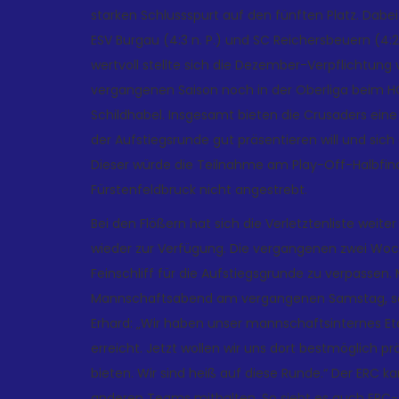
starken Schlussspurt auf den fünften Platz. Dab
ESV Burgau (4:3 n. P.) und SC Reichersbeuern (4:2
wertvoll stellte sich die Dezember-Verpflichtung 
vergangenen Saison noch in der Oberliga beim HC
Schildhabel. Insgesamt bieten die Crusaders ein
der Aufstiegsrunde gut präsentieren will und sich
Dieser würde die Teilnahme am Play-Off-Halbfinale 
Fürstenfeldbruck nicht angestrebt.
Bei den Flößern hat sich die Verletztenliste weite
wieder zur Verfügung. Die vergangenen zwei Woc
Feinschliff für die Aufstiegsgrunde zu verpassen
Mannschaftsabend am vergangenen Samstag, sehe
Erhard: „Wir haben unser mannschaftsinternes Etap
erreicht. Jetzt wollen wir uns dort bestmöglich 
bieten. Wir sind heiß auf diese Runde.“ Der ERC 
anderen Teams mithalten. So sieht es auch ERC-Tr