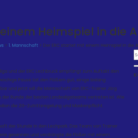
t einem Heimspiel in die 
ws
>
1. Mannschaft
>
Der ERC startet mit einem Heimspiel in die 
rnliga und der ERC Lechbruck empfängt zum Auftakt den
K
wöchige Pause tat den Flößern gut, einige bislang
gbar und jetzt will die Mannschaft von ERC-Trainer Jörg
in der Runde der besten Landesligateams vertreten ist. Wie
adion die 2G-Zutrittsregelung und Maskenpflicht.
ft der Stunde in den Lechpark. Das Team von Trainer
erie gewinnen und verdrängte die Flößer mit einem