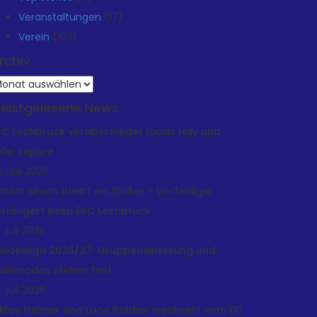
Veranstaltungen
(17)
Verein
(103)
rchiv
rchiv
eistgelesene News
RC Lechbruck verabschiedet Lucas Hay und
yler Lepore
. Juli 2026
lorian Simon bleibt ein Flößer – Verteidiger
erlängert beim ERC Lechbruck
. Juli 2026
andesliga 2026/27: Gruppeneinteilung und
pielmodus stehen fest
. Juli 2026
iklas Helmer und Luca Roldan wechseln vom EC