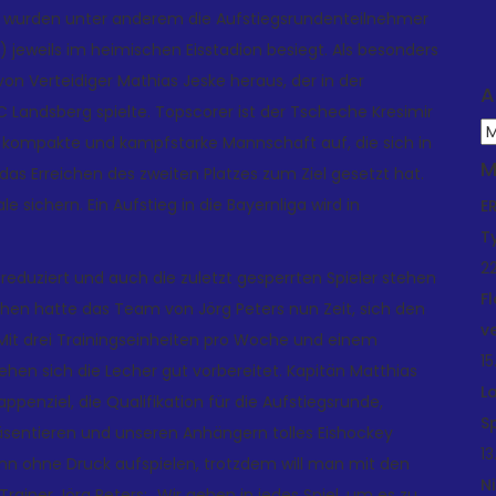
ei wurden unter anderem die Aufstiegsrundenteilnehmer
) jeweils im heimischen Eisstadion besiegt. Als besonders
von Verteidiger Mathias Jeske heraus, der in der
A
 Landsberg spielte. Topscorer ist der Tscheche Kresimir
A
e kompakte und kampfstarke Mannschaft auf, die sich in
M
 das Erreichen des zweiten Platzes zum Ziel gesetzt hat.
sichern. Ein Aufstieg in die Bayernliga wird in
E
T
22
r reduziert und auch die zuletzt gesperrten Spieler stehen
F
hen hatte das Team von Jörg Peters nun Zeit, sich den
v
. Mit drei Trainingseinheiten pro Woche und einem
15
n sich die Lecher gut vorbereitet. Kapitän Matthias
L
penziel, die Qualifikation für die Aufstiegsrunde,
S
präsentieren und unseren Anhängern tolles Eishockey
13
kann ohne Druck aufspielen, trotzdem will man mit den
N
ainer Jörg Peters: „Wir gehen in jedes Spiel, um es zu