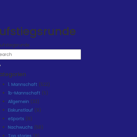
Aufstiegsrunde
Aufstiegsrunde
ategorien
1. Mannschaft
(522)
1b-Mannschaft
(5)
Allgemein
(33)
Eiskunstlauf
(9)
eSports
(6)
Nachwuchs
(58)
Top stories
(8)