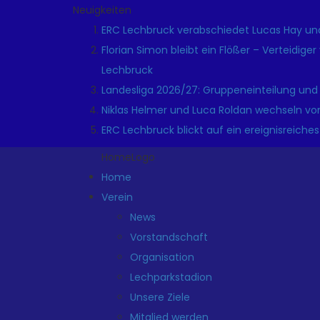
Neuigkeiten
ERC Lechbruck verabschiedet Lucas Hay und
Florian Simon bleibt ein Flößer – Verteidige
Lechbruck
Landesliga 2026/27: Gruppeneinteilung und
Niklas Helmer und Luca Roldan wechseln vo
ERC Lechbruck blickt auf ein ereignisreiches
HomeLogo
Home
Verein
News
Vorstandschaft
Organisation
Lechparkstadion
Unsere Ziele
Mitglied werden