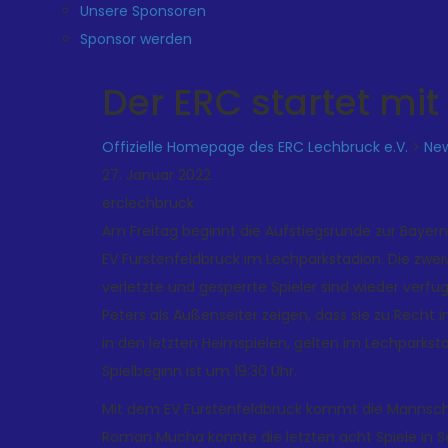
Unsere Sponsoren
Sponsor werden
Der ERC startet mi
Offizielle Homepage des ERC Lechbruck e.V.
>
Ne
27. Januar 2022
erclechbruck
Am Freitag beginnt die Aufstiegsrunde zur Baye
EV Fürstenfeldbruck im Lechparkstadion. Die zwei
verletzte und gesperrte Spieler sind wieder verfü
Peters als Außenseiter zeigen, dass sie zu Recht 
in den letzten Heimspielen, gelten im Lechparkst
Spielbeginn ist um 19:30 Uhr.
Mit dem EV Fürstenfeldbruck kommt die Mannscha
Roman Mucha konnte die letzten acht Spiele in S