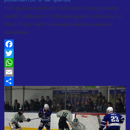
Trotz großem Kampf und mehrfacher Führung unterlag
der ERC Lechbruck im Entscheidungsspiel in Moosburg mit
6:8. Ein Empty-Net-Tor besiegelte das Saisonende im
Achtelfinale.
Facebook
Twitter
WhatsApp
Email
Teilen