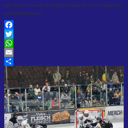
Der Heimvorteil soll den Flößern dabei den entscheidenden
Auftakt bescheren.
Facebook
Twitter
WhatsApp
Email
Teilen