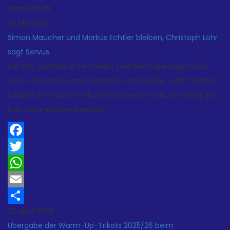
Mannschaft
10. Mai 2026
Simon Maucher und Markus Echtler bleiben, Christoph Lohr
sagt Servus
Der ERC Lechbruck vermeldet zwei Verlängerungen und
einen Abschied: Simon Maucher und Markus „Kalle“ Echtler
bleiben den Flößern erhalten, während Torhüter Christoph
Lohr seine Karriere beendet.
Facebook
Twitter
WhatsApp
Email
23. April 2026
Teilen
Übergabe der Warm-Up-Trikots 2025/26 beim