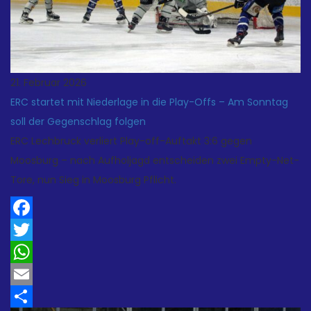
21. Februar 2026
ERC startet mit Niederlage in die Play-Offs – Am Sonntag
soll der Gegenschlag folgen
ERC Lechbruck verliert Play-off-Auftakt 3:6 gegen
Moosburg – nach Aufholjagd entscheiden zwei Empty-Net-
Tore, nun Sieg in Moosburg Pflicht.
Facebook
Twitter
WhatsApp
Email