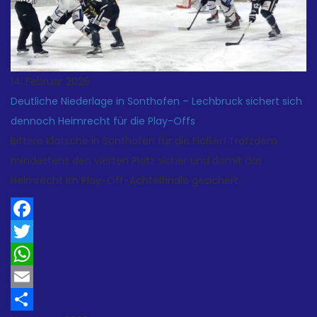
14. Februar 2026
Deutliche Niederlage in Sonthofen – Lechbruck sichert sich
dennoch Heimrecht für die Play-Offs
Bittere Klatsche in Sonthofen für die Flößer! Trotzdem
mindestens den vierten Platz sicher und damit das
Heimrecht im Play-Off-Achtelfinale gesichert.
Facebook
Twitter
WhatsApp
Email