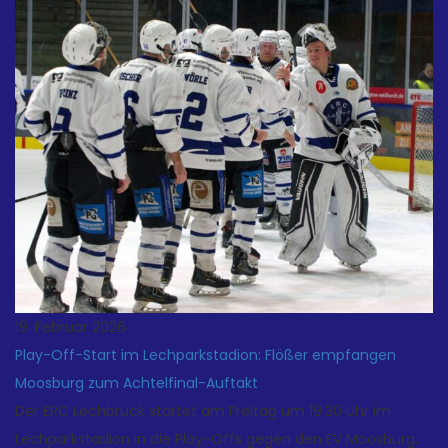
Teilen
19. Februar 2026
Play-Off-Start im Lechparkstadion: Flößer empfangen
Moosburg zum Achtelfinal-Auftakt
Der ERC Lechbruck startet am Freitag um 19:30 Uhr im
Lechparkstadion in die Play-Offs gegen den EV Moosburg.