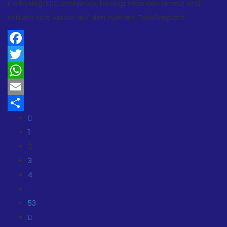
Derbysieg: ERC Lechbruck besiegt Pfronten erneut und
schiebt sich wieder auf den zweiten Tabellenplatz.
Facebook
Twitter
WhatsApp
Email
Teilen
1
2
3
4
…
53