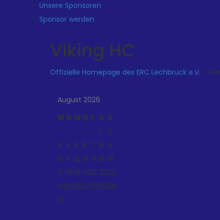
Unsere Sponsoren
Sponsor werden
Viking HC
Offizielle Homepage des ERC Lechbruck e.V.
>
Vik
August 2026
M
D
M
D
F
S
S
1
2
3
4
5
6
7
8
9
10
11
12
13
14
15
16
17
18
19
20
21
22
23
24
25
26
27
28
29
30
31