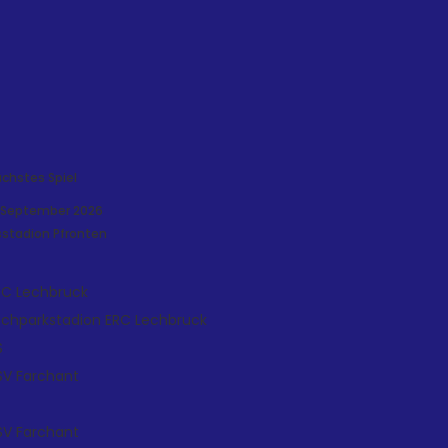
chstes Spiel
. September 2026
sstadion Pfronten
RC Lechbruck
echparkstadion
ERC Lechbruck
S
SV Farchant
SV Farchant