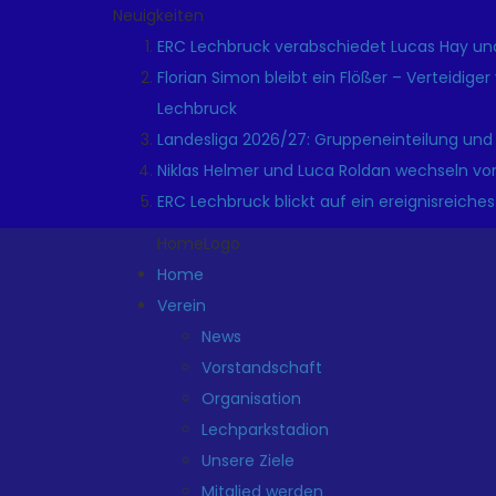
Neuigkeiten
ERC Lechbruck verabschiedet Lucas Hay und
Florian Simon bleibt ein Flößer – Verteidige
Lechbruck
Landesliga 2026/27: Gruppeneinteilung und
Niklas Helmer und Luca Roldan wechseln vo
ERC Lechbruck blickt auf ein ereignisreiches
HomeLogo
Home
Verein
News
Vorstandschaft
Organisation
Lechparkstadion
Unsere Ziele
Mitglied werden