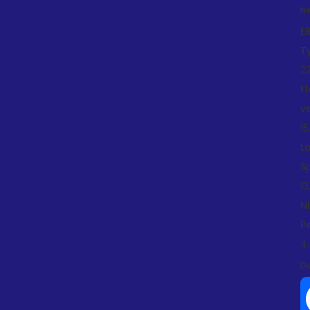
Ne
E
T
22
F
v
15
L
S
13
N
P
4.
De