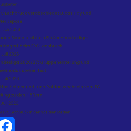
uigkeiten
RC Lechbruck verabschiedet Lucas Hay und
yler Lepore
. Juli 2026
lorian Simon bleibt ein Flößer – Verteidiger
erlängert beim ERC Lechbruck
. Juli 2026
andesliga 2026/27: Gruppeneinteilung und
pielmodus stehen fest
. Juli 2026
iklas Helmer und Luca Roldan wechseln vom EC
eiting zu den Flößern
 Juli 2026
r ERC Lechbruck in den Sozialen Medien