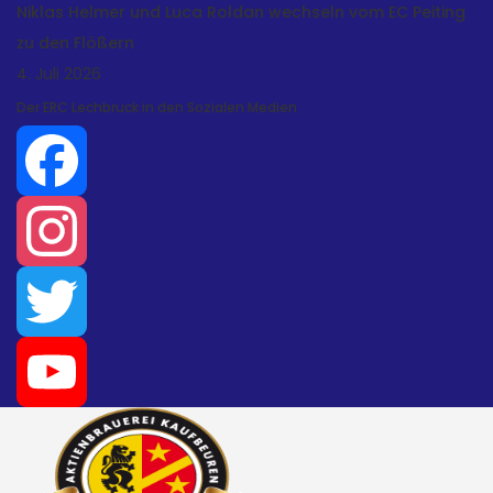
Niklas Helmer und Luca Roldan wechseln vom EC Peiting
zu den Flößern
4. Juli 2026
Der ERC Lechbruck in den Sozialen Medien
Facebook
Instagram
Twitter
YouTube