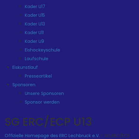
Kader U17
Kader U15
Kader U13
Kader U11
Kader U9
Eishockeyschule
Laufschule
Eiskunstlauf
Presseartikel
Sponsoren
Unsere Sponsoren
Sponsor werden
SG ERC/ECP U13
Offizielle Homepage des ERC Lechbruck e.V.
>
SG ERC/ECP