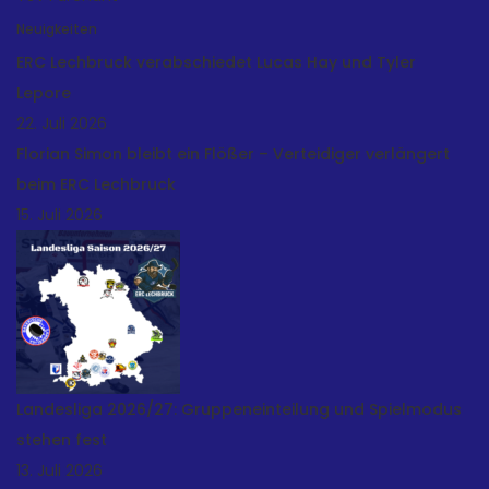
Neuigkeiten
ERC Lechbruck verabschiedet Lucas Hay und Tyler
Lepore
22. Juli 2026
Florian Simon bleibt ein Flößer – Verteidiger verlängert
beim ERC Lechbruck
15. Juli 2026
Landesliga 2026/27: Gruppeneinteilung und Spielmodus
stehen fest
13. Juli 2026