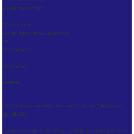
Eisstadion Pfronten
ERC Lechbruck
Lechparkstadion
ERC Lechbruck
VS
TSV Farchant
TSV Farchant
Neuigkeiten
ERC Lechbruck verabschiedet Lucas Hay und Tyler Lepore
22. Juli 2026
Florian Simon bleibt ein Flößer – Verteidiger verlängert beim