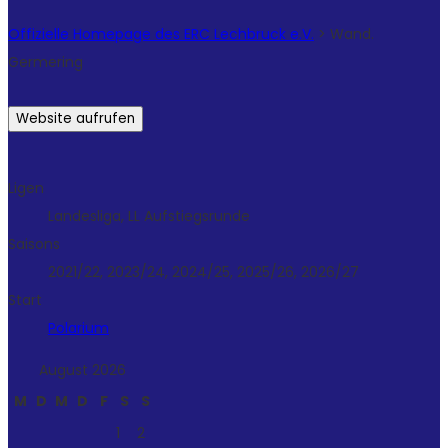
Offizielle Homepage des ERC Lechbruck e.V.
>
Wand.
Germering
Ligen
Landesliga, LL Aufstiegsrunde
Saisons
2021/22, 2023/24, 2024/25, 2025/26, 2026/27
Start
Polarium
August 2026
M
D
M
D
F
S
S
1
2