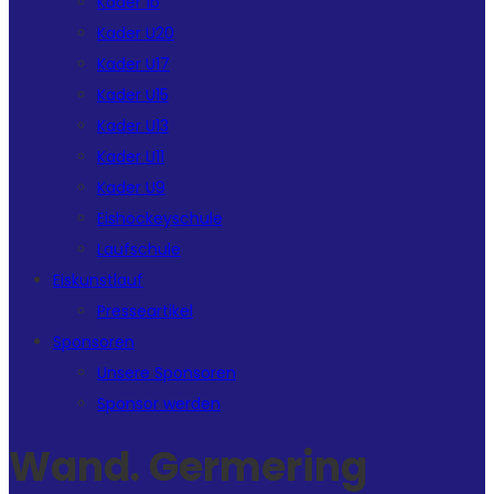
Kader 1b
Kader U20
Kader U17
Kader U15
Kader U13
Kader U11
Kader U9
Eishockeyschule
Laufschule
Eiskunstlauf
Presseartikel
Sponsoren
Unsere Sponsoren
Sponsor werden
Wand. Germering