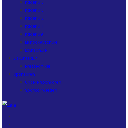
Kader U17
Kader U15
Kader U13
Kader U11
Kader U9
Eishockeyschule
Laufschule
Eiskunstlauf
Presseartikel
Sponsoren
Unsere Sponsoren
Sponsor werden