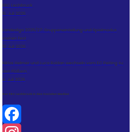
ERC Lechbruck
15. Juli 2026
Landesliga 2026/27: Gruppeneinteilung und Spielmodus
stehen fest
13. Juli 2026
Niklas Helmer und Luca Roldan wechseln vom EC Peiting zu
den Flößern
4. Juli 2026
Der ERC Lechbruck in den Sozialen Medien