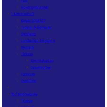
PSG
Downloadcenter
1. Mannschaft
Kader 2026/27
Trainer & Betreuer
Spielplan
Landesliga Gruppe A
Statistik
Tickets
Eintrittskarten
Dauerkarten
Fanshop
Liveticker
1b / Nachwuchs
Trainer