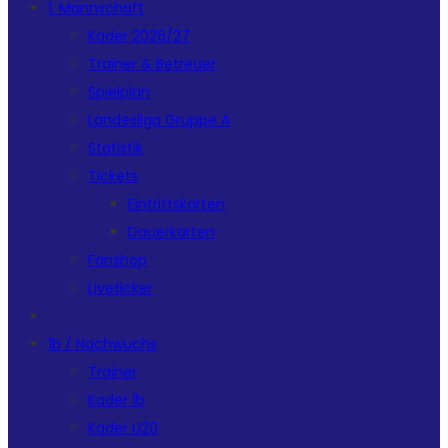
1. Mannschaft
Kader 2026/27
Trainer & Betreuer
Spielplan
Landesliga Gruppe A
Statistik
Tickets
Eintrittskarten
Dauerkarten
Fanshop
Liveticker
1b / Nachwuchs
Trainer
Kader 1b
Kader U20