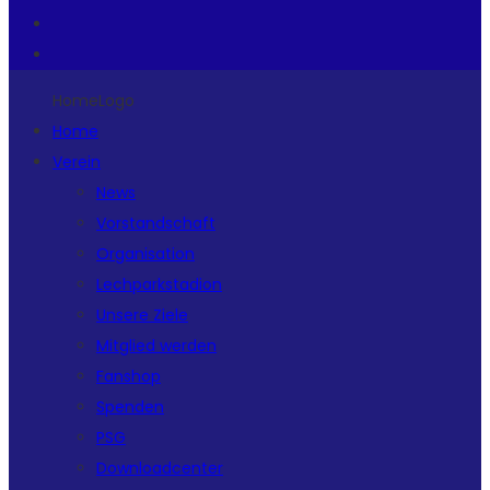
HomeLogo
Home
Verein
News
Vorstandschaft
Organisation
Lechparkstadion
Unsere Ziele
Mitglied werden
Fanshop
Spenden
PSG
Downloadcenter