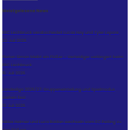
Meistgelesene News
ERC Lechbruck verabschiedet Lucas Hay und Tyler Lepore
22. Juli 2026
Florian Simon bleibt ein Flößer – Verteidiger verlängert beim
ERC Lechbruck
15. Juli 2026
Landesliga 2026/27: Gruppeneinteilung und Spielmodus
stehen fest
13. Juli 2026
Niklas Helmer und Luca Roldan wechseln vom EC Peiting zu
den Flößern