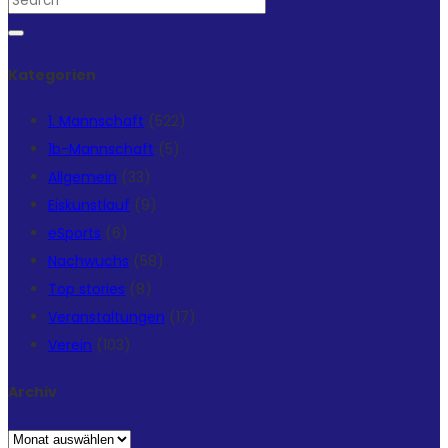
Teilen
Kategorien
1. Mannschaft
(522)
1b-Mannschaft
(5)
Allgemein
(33)
Eiskunstlauf
(9)
eSports
(6)
Nachwuchs
(58)
Top stories
(8)
Veranstaltungen
(17)
Verein
(103)
Archiv
Archiv