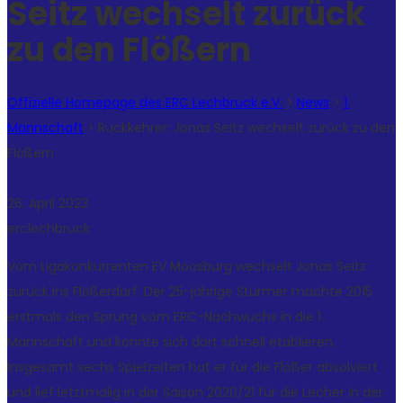
Seitz wechselt zurück
zu den Flößern
Offizielle Homepage des ERC Lechbruck e.V.
>
News
>
1.
Mannschaft
>
Rückkehrer: Jonas Seitz wechselt zurück zu den
Flößern
26. April 2023
erclechbruck
Vom Ligakonkurrenten EV Moosburg wechselt Jonas Seitz
zurück ins Flößerdorf. Der 25-jährige Stürmer machte 2015
erstmals den Sprung vom ERC-Nachwuchs in die 1.
Mannschaft und konnte sich dort schnell etablieren.
Insgesamt sechs Spielzeiten hat er für die Flößer absolviert
und lief letztmalig in der Saison 2020/21 für die Lecher in der