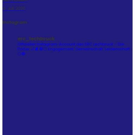
4. Juli 2026
Instagram
erc_lechbruck
Offizieller Instagram-Account des ERC Lechbruck – Die
Flößer 🏒⛸️
🔵⚪ Engagement. Gemeinschaft. Leidenschaft.
⚪🔵