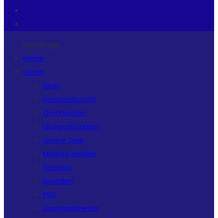
HomeLogo
Home
Verein
News
Vorstandschaft
Organisation
Lechparkstadion
Unsere Ziele
Mitglied werden
Fanshop
Spenden
PSG
Downloadcenter