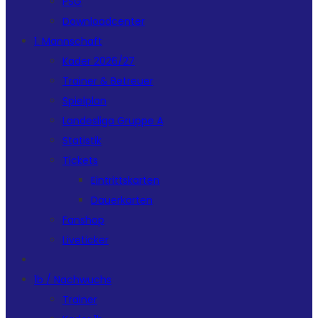
PSG
Downloadcenter
1. Mannschaft
Kader 2026/27
Trainer & Betreuer
Spielplan
Landesliga Gruppe A
Statistik
Tickets
Eintrittskarten
Dauerkarten
Fanshop
Liveticker
1b / Nachwuchs
Trainer