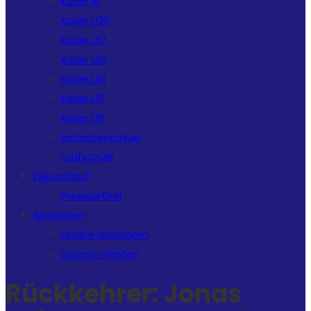
Kader 1b
Kader U20
Kader U17
Kader U15
Kader U13
Kader U11
Kader U9
Eishockeyschule
Laufschule
Eiskunstlauf
Presseartikel
Sponsoren
Unsere Sponsoren
Sponsor werden
Rückkehrer: Jonas