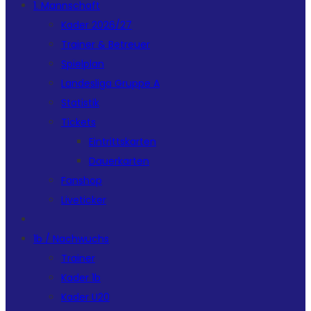
1. Mannschaft
Kader 2026/27
Trainer & Betreuer
Spielplan
Landesliga Gruppe A
Statistik
Tickets
Eintrittskarten
Dauerkarten
Fanshop
Liveticker
1b / Nachwuchs
Trainer
Kader 1b
Kader U20