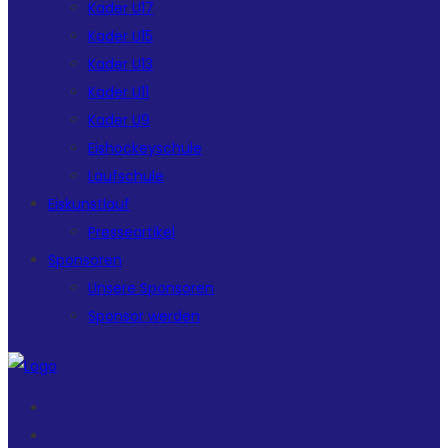
Kader U17
Kader U15
Kader U13
Kader U11
Kader U9
Eishockeyschule
Laufschule
Eiskunstlauf
Presseartikel
Sponsoren
Unsere Sponsoren
Sponsor werden