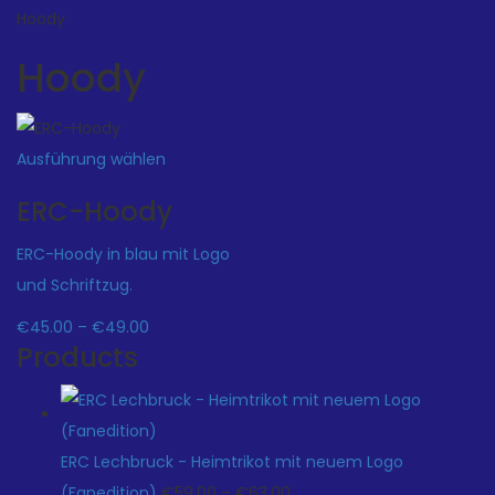
Hoody
Hoody
Ausführung wählen
ERC-Hoody
ERC-Hoody in blau mit Logo
und Schriftzug.
Preisspanne:
€
45.00
–
€
49.00
Products
€45.00
bis
€49.00
ERC Lechbruck - Heimtrikot mit neuem Logo
Preisspanne:
(Fanedition)
€
59.00
–
€
63.00