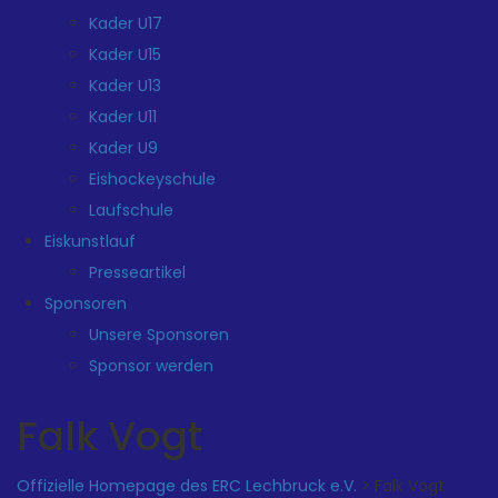
Kader U17
Kader U15
Kader U13
Kader U11
Kader U9
Eishockeyschule
Laufschule
Eiskunstlauf
Presseartikel
Sponsoren
Unsere Sponsoren
Sponsor werden
Falk Vogt
Offizielle Homepage des ERC Lechbruck e.V.
>
Falk Vogt