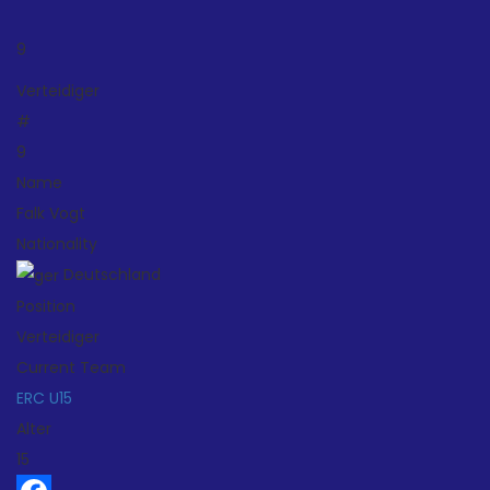
9
Verteidiger
#
9
Name
Falk Vogt
Nationality
Deutschland
Position
Verteidiger
Current Team
ERC U15
Alter
15