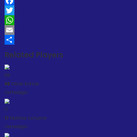
Facebook
Twitter
WhatsApp
Email
Teilen
Related Players
68
68
Oliver Kohnle
Verteidiger
17
17
Mathias Schuster
Verteidiger