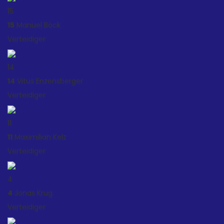
15
15
Manuel Böck
Verteidiger
14
14
Vitus Enzensberger
Verteidiger
11
11
Maximilian Kelz
Verteidiger
4
4
Jonas Krug
Verteidiger