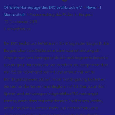
Offizielle Homepage des ERC Lechbruck e.V.
>
News
>
1.
Mannschaft
>
Paukenschlag der Flößer in Burgau
13. Dezember 2021
erclechbruck
Der ERC Lechbruck lieferte am Sonntag in der Eissporthalle
Burgau über zwei Drittel eine bärenstarke Leistung ab.
Gegner war kein Geringerer als der aufstiegsambitionierte
ESV Burgau, der noch vor vier Wochen im Lechparkstadion
mit 11:2 die Oberhand behielt und erneut mit sechs
Kontingentspielern auflief. In der Verlängerung behielten
die Lecher die Nerven und siegten mit 4:3. Der Jubel der
Spieler und der wenigen mitgereisten ERC-Anhänger
kannte, nach dem entscheidenden Treffer von Freddy
Abraham, keine Grenzen mehr. Die heimischen Fans