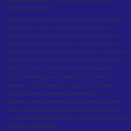
dagegen verließen kurz nach Spielende in Windeseile
enttäuscht das Stadion.
Dabei begann die Partie wie erwartet: Der ESV Burgau legte
ein sehr hohes Tempo in die ersten zehn Minuten und
stürmte wild auf das von Lukas Bauer gehütete ERC-Tor.
Die Flößer hatten einige Male Glück, dass die Scheibe nicht
im Gehäuse landete, doch in der 9. Minute ist es dann doch
passiert: Aus dem Gewühl heraus erzielte David Ballner die
Führung für den ESV. Die Lecher hatten durchaus ihre
Chancen, allerdings wurden diese bis dahin allesamt
vergeben. In der 13. Minute dann das 2:0 für die Eisbären
durch Zach Erhardt, ebenfalls irgendwie ins ERC-Tor
gestochert. Lechbruck befreite sich nun mehr und mehr
aus dem Würgegriff der Hausherren und erarbeitete sich
ein Chancengleichgewicht, doch bis zur ersten Pause sollte
nicht mehr viel passieren.