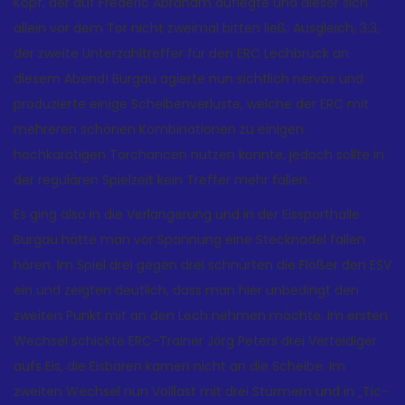
Köpf, der auf Frederic Abraham auflegte und dieser sich
allein vor dem Tor nicht zweimal bitten ließ: Ausgleich, 3:3,
der zweite Unterzahltreffer für den ERC Lechbruck an
diesem Abend! Burgau agierte nun sichtlich nervös und
produzierte einige Scheibenverluste, welche der ERC mit
mehreren schönen Kombinationen zu einigen
hochkarätigen Torchancen nutzen konnte, jedoch sollte in
der regulären Spielzeit kein Treffer mehr fallen.
Es ging also in die Verlängerung und in der Eissporthalle
Burgau hätte man vor Spannung eine Stecknadel fallen
hören. Im Spiel drei gegen drei schnürten die Flößer den ESV
ein und zeigten deutlich, dass man hier unbedingt den
zweiten Punkt mit an den Lech nehmen möchte. Im ersten
Wechsel schickte ERC-Trainer Jörg Peters drei Verteidiger
aufs Eis, die Eisbären kamen nicht an die Scheibe. Im
zweiten Wechsel nun Volllast mit drei Stürmern und in „Tic-