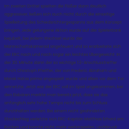
Im zweiten Drittel spielten die Flößer dann deutlich
aggressiver, ließen sich auch nicht durch die einseitige
Spielleitung des Schiedsrichtergespanns aus dem Konzept
bringen. Jede gelungene Aktion wurde auf der Spielerbank
bejubelt, bei jedem Wechsel wurde der
Mannschaftskamerad angefeuert und so erarbeitete sich
der ERC nach und nach sogar ein leichtes Übergewicht. In
der 30. Minute dann der so wichtige 1:2-Anschlusstreffer
durch Christoph Pfeiffer, der von Frederic Abraham und
Marek Hatas prima angespielt wurde und allein vor dem Tor
einnetzte. Jetzt war der ERC voll im Spiel angekommen, bei
den Eisbären merkte man bereits jetzt, dass sie das
anfänglich sehr hohe Tempo nicht bis zum Schluss
durchhalten werden. Bei einem nicht geahndeten
Stockschlag verletzte sich ERC-Kapitän Matthias Erhard am
Rücken und konnte nicht mehr weiterspielen. Lechbruck