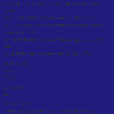
2:1 (29:01) Christoph Pfeiffer (Frederic Abraham, Marek
Hatas)
2:2 (33:35) Frederic Abraham (Marcus Köpf) 4-5 SHG
3:2 (33:59) David Zachar (Dominik Zimmermann, Dennis
Tausend) 5-4 PPG
3:3 (46:30) Frederic Abraham (Marcus Köpf, Loic Jarry) 4-5
SHG
3:4 (61:18) Frederic Abraham (Marcus Köpf) OTW
Strafminuten:
ESV: 2
ERC: 12
Zuschauer:
150
Nächste Spiele:
Freitag, 17.12.2021, 19:30 Uhr: ERC Lechbruck – EV Bad