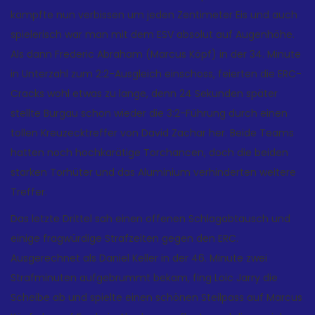
kämpfte nun verbissen um jeden Zentimeter Eis und auch
spielerisch war man mit dem ESV absolut auf Augenhöhe.
Als dann Frederic Abraham (Marcus Köpf) in der 34. Minute
in Unterzahl zum 2:2-Ausgleich einschoss, feierten die ERC-
Cracks wohl etwas zu lange, denn 24 Sekunden später
stellte Burgau schon wieder die 3:2-Führung durch einen
tollen Kreuzecktreffer von David Zachar her. Beide Teams
hatten noch hochkarätige Torchancen, doch die beiden
starken Torhüter und das Aluminium verhinderten weitere
Treffer.
Das letzte Drittel sah einen offenen Schlagabtausch und
einige fragwürdige Strafzeiten gegen den ERC.
Ausgerechnet als Daniel Keller in der 46. Minute zwei
Strafminuten aufgebrummt bekam, fing Loic Jarry die
Scheibe ab und spielte einen schönen Steilpass auf Marcus