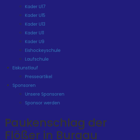
Kader U17
Kader U15
Kader U13
Kader U11
Kader U9
Eishockeyschule
Laufschule
Eiskunstlauf
Presseartikel
Sponsoren
Unsere Sponsoren
Sponsor werden
Paukenschlag der
Flößer in Burgau