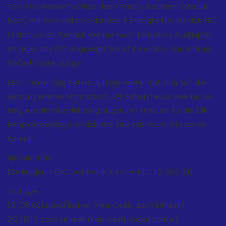
Tac-Toe-Manier“ schloss dann Freddy Abraham (Marcus
Köpf) mit dem entscheidenden 4:3-Siegtreffer für den ERC
Lechbruck ab. Danach war nur noch kollektives Ausflippen
im Lager des ERC angesagt! Das ist Eishockey, das sind die
Flößer! Danke, Jungs!
ERC-Trainer Jörg Peters: „Ich bin verdammt stolz auf die
Leistung meiner Mannschaft. Wir haben heute zwei Drittel
lang eine Bombenleistung abgerufen und uns für die 2:11-
Hinspielniederlage rehabilitiert. Das war heute à la bonne
heure!“
Spielstatistik:
ESV Burgau – ERC Lechbruck 3:4 n. V. (2:0; 1:2; 0:1 / 0:1)
Torfolge:
1:0 (08:02) David Ballner (Petr Ceslik, Zach Erhardt)
2:0 (12:11) Zach Erhardt (Petr Ceslik, David Ballner)