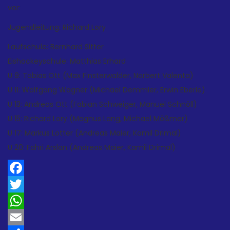
vor:
Jugendleitung: Richard Lory
Laufschule: Bernhard Sitter
Eishockeyschule: Matthias Erhard
U 9: Tobias Ott (Max Finsterwalder, Norbert Valenta)
U 11: Wolfgang Wagner (Michael Demmler, Erwin Eberle)
U 13: Andreas Ott (Fabian Schweiger, Manuel Schnöll)
U 15: Richard Lory (Magnus Lang, Michael Mößmer)
U 17: Markus Lotter (Andreas Maier, Kamil Drimal)
U 20: Fahri Arslan (Andreas Maier, Kamil Drimal)
Facebook
Twitter
WhatsApp