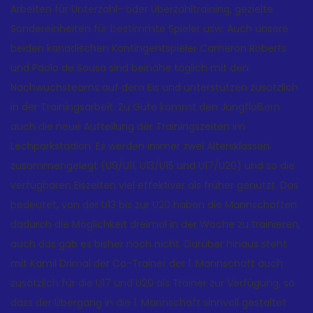
Arbeiten für Unterzahl- oder Überzahltraining, gezielte
Sondereinheiten für bestimmte Spieler usw. Auch unsere
beiden kanadischen Kontingentspieler Cameron Roberts
und Paolo de Sousa sind beinahe täglich mit den
Nachwuchsteams auf dem Eis und unterstützen zusätzlich
in der Trainingsarbeit. Zu Gute kommt den Jungflößern
auch die neue Aufteilung der Trainingszeiten im
Lechparkstadion: Es werden immer zwei Altersklassen
zusammengelegt (U9/U11, U13/U15 und U17/U20) und so die
verfügbaren Eiszeiten viel effektiver als früher genutzt. Das
bedeutet, von der U13 bis zur U20 haben die Mannschaften
dadurch die Möglichkeit dreimal in der Woche zu trainieren,
auch das gab es bisher noch nicht. Darüber hinaus steht
mit Kamil Drimal der Co-Trainer der 1. Mannschaft auch
zusätzlich für die U17 und U20 als Trainer zur Verfügung, so
dass der Übergang in die 1. Mannschaft sinnvoll gestaltet