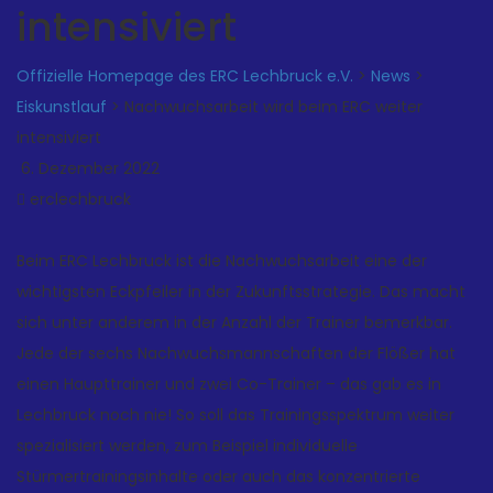
intensiviert
Offizielle Homepage des ERC Lechbruck e.V.
>
News
>
Eiskunstlauf
>
Nachwuchsarbeit wird beim ERC weiter
intensiviert
6. Dezember 2022
erclechbruck
Beim ERC Lechbruck ist die Nachwuchsarbeit eine der
wichtigsten Eckpfeiler in der Zukunftsstrategie. Das macht
sich unter anderem in der Anzahl der Trainer bemerkbar.
Jede der sechs Nachwuchsmannschaften der Flößer hat
einen Haupttrainer und zwei Co-Trainer – das gab es in
Lechbruck noch nie! So soll das Trainingsspektrum weiter
spezialisiert werden, zum Beispiel individuelle
Stürmertrainingsinhalte oder auch das konzentrierte