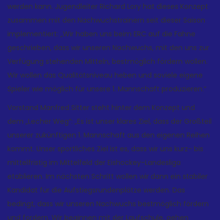
werden kann. Jugendleiter Richard Lory hat dieses Konzept
zusammen mit den Nachwuchstrainern seit dieser Saison
implementiert: „Wir haben uns beim ERC auf die Fahne
geschrieben, dass wir unseren Nachwuchs, mit den uns zur
Verfügung stehenden Mitteln, bestmöglich fördern wollen.
Wir wollen das Qualitätsniveau heben und soviele eigene
Spieler wie möglich für unsere 1. Mannschaft produzieren.“
Vorstand Manfred Sitter steht hinter dem Konzept und
dem „Lecher Weg“: „Es ist unser klares Ziel, dass der Großteil
unserer zukünftigen 1. Mannschaft aus den eigenen Reihen
kommt. Unser sportliches Ziel ist es, dass wir uns kurz- bis
mittelfristig im Mittelfeld der Eishockey-Landesliga
etablieren. Im nächsten Schritt wollen wir dann ein stabiler
Kandidat für die Aufstiegsrundenplätze werden. Das
bedingt, dass wir unseren Nachwuchs bestmöglich fördern
und fordern. Wir beginnen mit der Laufschule, gehen