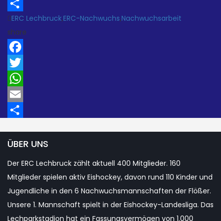
Email
ERC Lechbruck
,
ERC-Nachwuchs
,
Nachwuchsarbeit
Teilen
share
Facebook
Twitter
WhatsApp
Email
Teilen
ÜBER UNS
Der ERC Lechbruck zählt aktuell 400 Mitglieder. 160
Mitglieder spielen aktiv Eishockey, davon rund 110 Kinder und
Jugendliche in den 6 Nachwuchsmannschaften der Flößer.
Unsere 1. Mannschaft spielt in der Eishockey-Landesliga. Das
Lechparkstadion hat ein Fassungsvermögen von 1.000