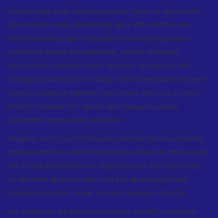
danach über in die Eishockeyschule, bevor es dann in der
U9 erstmals in den Spielbetrieb geht. Wir schaffen die
Rahmenbedingungen, dass jeder Nachwuchsspieler in
Lechbruck Schule, Freundeskreis, Familie und Sport
miteinander verbinden kann. Sportlich erfolgreich sein,
ohne große Abstriche im Alltag. Das Konzept wird mehrere
Jahre in Anspruch nehmen und unsere Vision ist es, dass
jährlich mehrere U20-Spieler den Sprung in unsere
Landesliga-Mannschaft schaffen.“
Übrigens: Nicht nur im Eishockey wird die Nachwuchsarbeit
großgeschrieben. Die Abteilung Eiskunstlauf ist mittlerweile
auf 30 Eiskunstläuferinnen angewachsen. Ein toller Erfolg
für die neue Sparte im ERC und ihre Abteilungsleiterin
Manuela Schnitzer, sowie Trainerin Marianne Streifler.
Hier stellen wir die Nachwuchstrainer des ERC Lechbruck