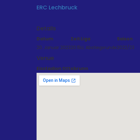
ERC Lechbruck
Details
Datum
Zeit
Liga
Saison
20. Januar 2023
20:15
LL Abstiegsrunde
2022/23
Venue
Eisstadion Ottobrunn