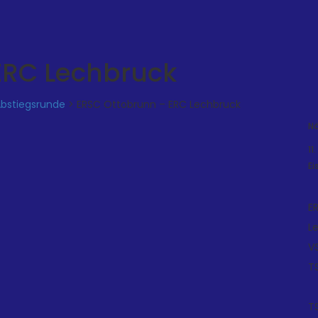
ERC Lechbruck
Abstiegsrunde
>
ERSC Ottobrunn – ERC Lechbruck
Nä
11
Ei
E
L
V
T
T