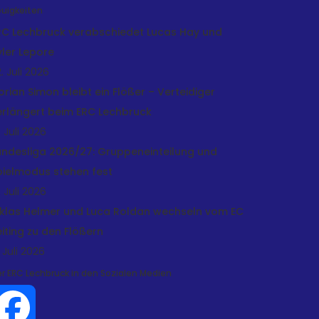
uigkeiten
RC Lechbruck verabschiedet Lucas Hay und
yler Lepore
. Juli 2026
lorian Simon bleibt ein Flößer – Verteidiger
erlängert beim ERC Lechbruck
. Juli 2026
andesliga 2026/27: Gruppeneinteilung und
pielmodus stehen fest
. Juli 2026
iklas Helmer und Luca Roldan wechseln vom EC
eiting zu den Flößern
 Juli 2026
r ERC Lechbruck in den Sozialen Medien