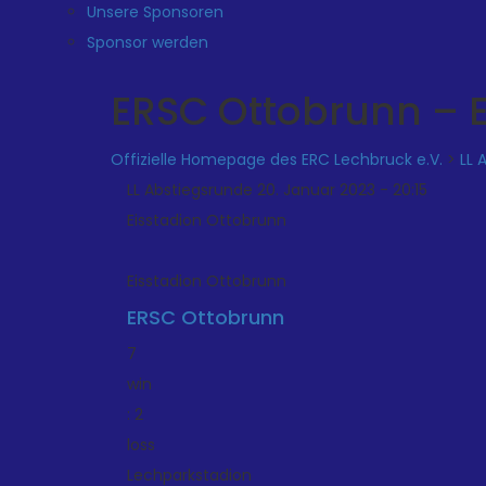
Unsere Sponsoren
Sponsor werden
ERSC Ottobrunn – 
Offizielle Homepage des ERC Lechbruck e.V.
>
LL 
LL Abstiegsrunde 20. Januar 2023 - 20:15
Eisstadion Ottobrunn
Eisstadion Ottobrunn
ERSC Ottobrunn
7
win
:
2
loss
Lechparkstadion