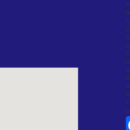
Ne
E
T
22
F
v
15
L
S
13
N
P
4.
De