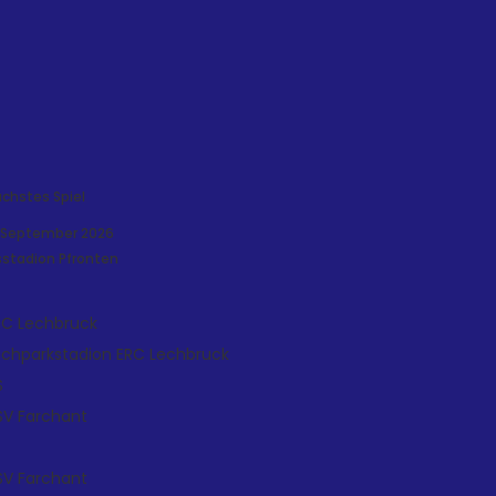
chstes Spiel
. September 2026
sstadion Pfronten
RC Lechbruck
echparkstadion
ERC Lechbruck
S
SV Farchant
SV Farchant