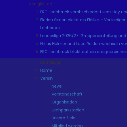
Neuigkeiten
ERC Lechbruck verabschiedet Lucas Hay und
Florian Simon bleibt ein Flößer – Verteidige
Lechbruck
Landesliga 2026/27: Gruppeneinteilung und
Niklas Helmer und Luca Roldan wechseln vo
ERC Lechbruck blickt auf ein ereignisreiches
HomeLogo
Home
Verein
News
Vorstandschaft
Organisation
Lechparkstadion
Unsere Ziele
Mitglied werden