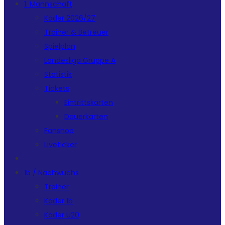
1. Mannschaft
Kader 2026/27
Trainer & Betreuer
Spielplan
Landesliga Gruppe A
Statistik
Tickets
Eintrittskarten
Dauerkarten
Fanshop
Liveticker
1b / Nachwuchs
Trainer
Kader 1b
Kader U20