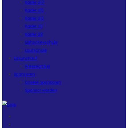
Kader U17
Kader U15
Kader U13
Kader U11
Kader U9
Eishockeyschule
Laufschule
Eiskunstlauf
Presseartikel
Sponsoren
Unsere Sponsoren
Sponsor werden