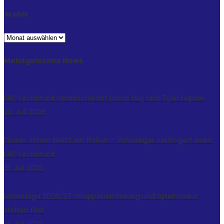
Archiv
Archiv
Meistgelesene News
ERC Lechbruck verabschiedet Lucas Hay und Tyler Lepore
22. Juli 2026
Florian Simon bleibt ein Flößer – Verteidiger verlängert beim
ERC Lechbruck
15. Juli 2026
Landesliga 2026/27: Gruppeneinteilung und Spielmodus
stehen fest
13. Juli 2026