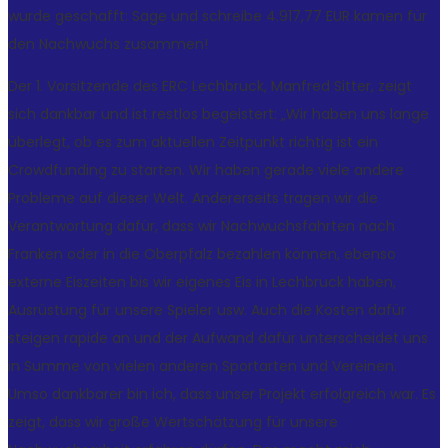
wurde geschafft: Sage und schreibe 4.917,77 EUR kamen für
den Nachwuchs zusammen!
Der 1. Vorsitzende des ERC Lechbruck, Manfred Sitter, zeigt
sich dankbar und ist restlos begeistert: „Wir haben uns lange
überlegt, ob es zum aktuellen Zeitpunkt richtig ist ein
Crowdfunding zu starten. Wir haben gerade viele andere
Probleme auf dieser Welt. Andererseits tragen wir die
Verantwortung dafür, dass wir Nachwuchsfahrten nach
Franken oder in die Oberpfalz bezahlen können, ebenso
externe Eiszeiten bis wir eigenes Eis in Lechbruck haben,
Ausrüstung für unsere Spieler usw. Auch die Kosten dafür
steigen rapide an und der Aufwand dafür unterscheidet uns
in Summe von vielen anderen Sportarten und Vereinen.
Umso dankbarer bin ich, dass unser Projekt erfolgreich war. Es
zeigt, dass wir große Wertschätzung für unsere