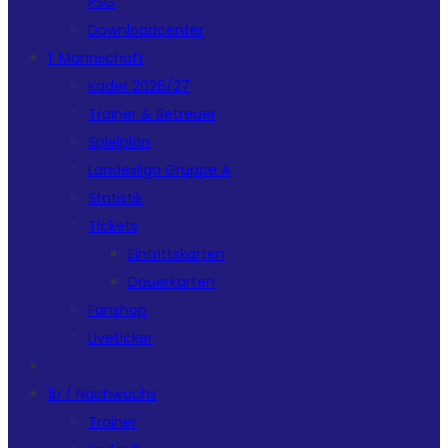
PSG
Downloadcenter
1. Mannschaft
Kader 2026/27
Trainer & Betreuer
Spielplan
Landesliga Gruppe A
Statistik
Tickets
Eintrittskarten
Dauerkarten
Fanshop
Liveticker
1b / Nachwuchs
Trainer