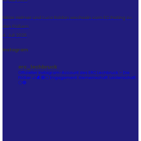
Niklas Helmer und Luca Roldan wechseln vom EC Peiting zu
den Flößern
4. Juli 2026
Instagram
erc_lechbruck
Offizieller Instagram-Account des ERC Lechbruck – Die
Flößer 🏒⛸️
🔵⚪ Engagement. Gemeinschaft. Leidenschaft.
⚪🔵