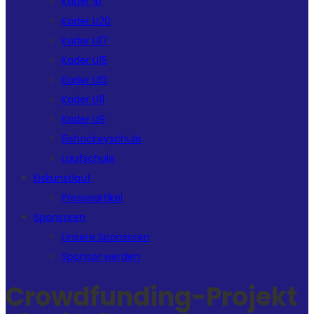
Kader 1b
Kader U20
Kader U17
Kader U15
Kader U13
Kader U11
Kader U9
Eishockeyschule
Laufschule
Eiskunstlauf
Presseartikel
Sponsoren
Unsere Sponsoren
Sponsor werden
Crowdfunding-Projekt