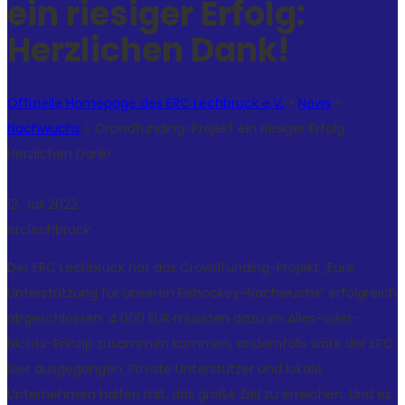
ein riesiger Erfolg:
Herzlichen Dank!
Offizielle Homepage des ERC Lechbruck e.V.
>
News
>
Nachwuchs
>
Crowdfunding-Projekt ein riesiger Erfolg:
Herzlichen Dank!
12. Juli 2022
erclechbruck
Der ERC Lechbruck hat das Crowdfunding-Projekt „Eure
Unterstützung für unseren Eishockey-Nachwuchs“ erfolgreich
abgeschlossen. 4.000 EUR mussten dazu im Alles-oder-
Nichts-Prinzip zusammen kommen, andernfalls wäre der ERC
leer ausgegangen. Private Unterstützer und lokale
Unternehmen halfen mit, das große Ziel zu erreichen. Und es