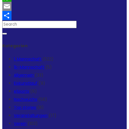
WhatsApp
Email
Teilen
Kategorien
1. Mannschaft
(522)
1b-Mannschaft
(5)
Allgemein
(33)
Eiskunstlauf
(9)
eSports
(6)
Nachwuchs
(58)
Top stories
(8)
Veranstaltungen
(17)
Verein
(103)