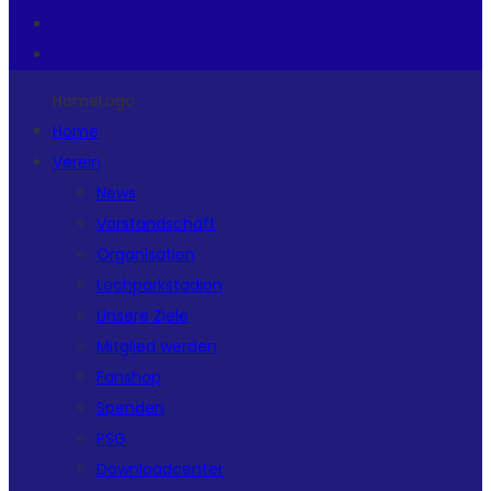
HomeLogo
Home
Verein
News
Vorstandschaft
Organisation
Lechparkstadion
Unsere Ziele
Mitglied werden
Fanshop
Spenden
PSG
Downloadcenter