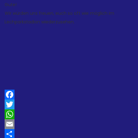
Gute!
Wir würden uns freuen, euch so oft wie möglich im
Lechparkstadion wiederzusehen.
Facebook
Twitter
WhatsApp
Email