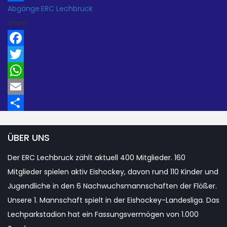
Abgänge
,
ERC Lechbruck
Teilen
share
Facebook
Twitter
WhatsApp
Email
Teilen
ÜBER UNS
Der ERC Lechbruck zählt aktuell 400 Mitglieder. 160
Mitglieder spielen aktiv Eishockey, davon rund 110 Kinder und
Jugendliche in den 6 Nachwuchsmannschaften der Flößer.
Unsere 1. Mannschaft spielt in der Eishockey-Landesliga. Das
Lechparkstadion hat ein Fassungsvermögen von 1.000