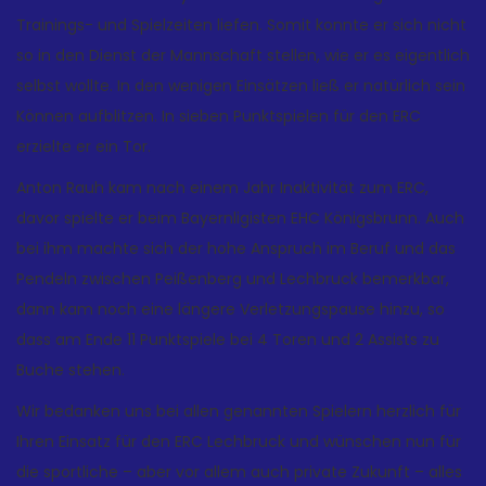
Trainings- und Spielzeiten liefen. Somit konnte er sich nicht
so in den Dienst der Mannschaft stellen, wie er es eigentlich
selbst wollte. In den wenigen Einsätzen ließ er natürlich sein
Können aufblitzen. In sieben Punktspielen für den ERC
erzielte er ein Tor.
Anton Rauh kam nach einem Jahr Inaktivität zum ERC,
davor spielte er beim Bayernligisten EHC Königsbrunn. Auch
bei ihm machte sich der hohe Anspruch im Beruf und das
Pendeln zwischen Peißenberg und Lechbruck bemerkbar,
dann kam noch eine längere Verletzungspause hinzu, so
dass am Ende 11 Punktspiele bei 4 Toren und 2 Assists zu
Buche stehen.
Wir bedanken uns bei allen genannten Spielern herzlich für
Ihren Einsatz für den ERC Lechbruck und wünschen nun für
die sportliche – aber vor allem auch private Zukunft – alles