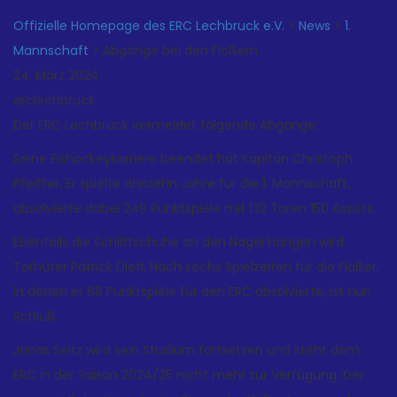
Offizielle Homepage des ERC Lechbruck e.V.
>
News
>
1.
Mannschaft
>
Abgänge bei den Flößern
24. März 2024
erclechbruck
Der ERC Lechbruck vermeldet folgende Abgänge:
Seine Eishockeykarriere beendet hat Kapitän Christoph
Pfeiffer. Er spielte dreizehn Jahre für die 1. Mannschaft,
absolvierte dabei 249 Punktspiele mit 132 Toren 150 Assists.
Ebenfalls die Schlittschuhe an den Nagel hängen wird
Torhüter Patrick Dietl. Nach sechs Spielzeiten für die Flößer,
in denen er 68 Punktspiele für den ERC absolvierte, ist nun
Schluß.
Jonas Seitz wird sein Studium fortsetzen und steht dem
ERC in der Saison 2024/25 nicht mehr zur Verfügung. Der