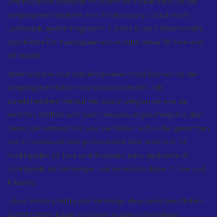
unermüdliche Kämpfer im Sturm der Flößer kam vor der
vergangenen Spielzeit vom EV Moosburg zurück nach
Lechbruck, spielte insgesamt 7 Jahre in der 1. Mannschaft,
absolvierte 104 Punktspiele und erzielte dabei 36 Tore und
48 Assists.
Maxime Danis und Gabriel Larivière-Piché kamen vor der
vergangenen Saison aus Kanada zum ERC. Mit
zunehmendem Verlauf der Saison zeigten sie was sie
konnten, stellten sich auch teilweise angeschlagen in den
Dienst der Mannschaft und verhielten sich in der gesamten
Zeit in Lechbruck sehr professionell. Max erzielte in 24
Punktspielen 22 Tore und 10 Assists. Larry abolvierte 19
Punktspiele als Verteidiger und errreichte dabei 7 Tore und
11 Assists.
Lubos Velebny hatte das Handicap, dass seine beruflichen
Schichtzeiten kaum synchron zu den notwendigen