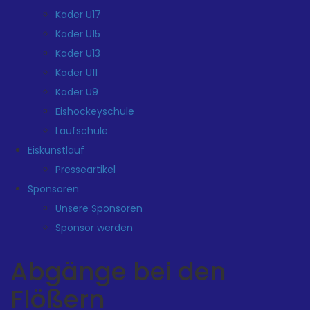
Kader U17
Kader U15
Kader U13
Kader U11
Kader U9
Eishockeyschule
Laufschule
Eiskunstlauf
Presseartikel
Sponsoren
Unsere Sponsoren
Sponsor werden
Abgänge bei den
Flößern