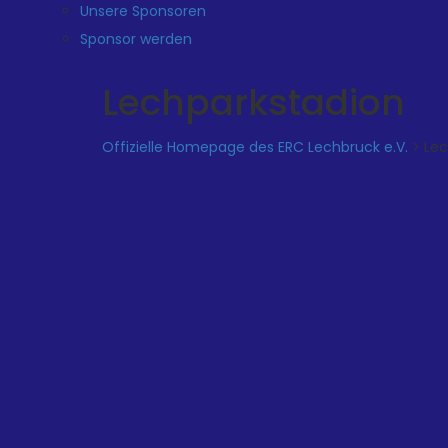
Unsere Sponsoren
Sponsor werden
Lechparkstadion
Offizielle Homepage des ERC Lechbruck e.V.
>
Lec