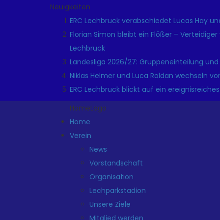
Neuigkeiten
ERC Lechbruck verabschiedet Lucas Hay und
Florian Simon bleibt ein Flößer – Verteidige
Lechbruck
Landesliga 2026/27: Gruppeneinteilung und
Niklas Helmer und Luca Roldan wechseln vo
ERC Lechbruck blickt auf ein ereignisreiches
HomeLogo
Home
Verein
News
Vorstandschaft
Organisation
Lechparkstadion
Unsere Ziele
Mitglied werden