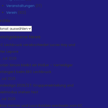
Veranstaltungen
(17)
Verein
(103)
rchiv
rchiv
eistgelesene News
RC Lechbruck verabschiedet Lucas Hay und
yler Lepore
. Juli 2026
lorian Simon bleibt ein Flößer – Verteidiger
erlängert beim ERC Lechbruck
. Juli 2026
andesliga 2026/27: Gruppeneinteilung und
pielmodus stehen fest
. Juli 2026
iklas Helmer und Luca Roldan wechseln vom EC