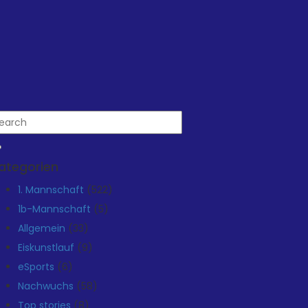
ategorien
1. Mannschaft
(522)
1b-Mannschaft
(5)
Allgemein
(33)
Eiskunstlauf
(9)
eSports
(6)
Nachwuchs
(58)
Top stories
(8)