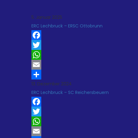
5. Januar 2025
ERC Lechbruck – ERSC Ottobrunn
Facebook
Twitter
WhatsApp
Email
13. Dezember 2024
Teilen
ERC Lechbruck – SC Reichersbeuern
Facebook
Twitter
WhatsApp