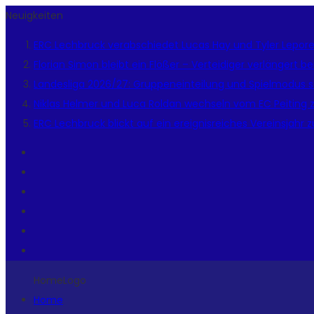
Neuigkeiten
ERC Lechbruck verabschiedet Lucas Hay und Tyler Lepor
Florian Simon bleibt ein Flößer – Verteidiger verlängert 
Landesliga 2026/27: Gruppeneinteilung und Spielmodus s
Niklas Helmer und Luca Roldan wechseln vom EC Peiting 
ERC Lechbruck blickt auf ein ereignisreiches Vereinsjahr 
HomeLogo
Home