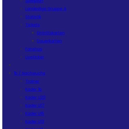
Spielplan
Landesliga Gruppe A
Statistik
Tickets
Eintrittskarten
Dauerkarten
Fanshop
Liveticker
1b / Nachwuchs
Trainer
Kader 1b
Kader U20
Kader U17
Kader U15
Kader U13