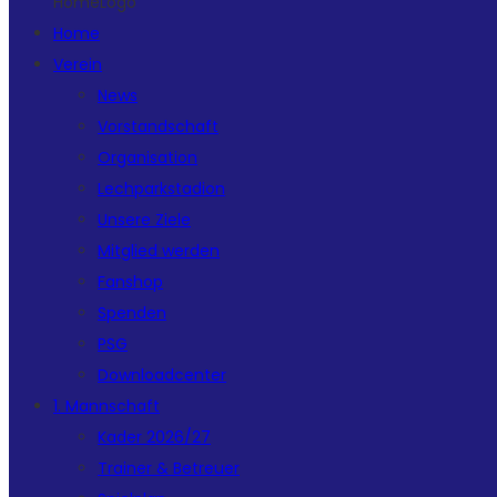
HomeLogo
Home
Verein
News
Vorstandschaft
Organisation
Lechparkstadion
Unsere Ziele
Mitglied werden
Fanshop
Spenden
PSG
Downloadcenter
1. Mannschaft
Kader 2026/27
Trainer & Betreuer