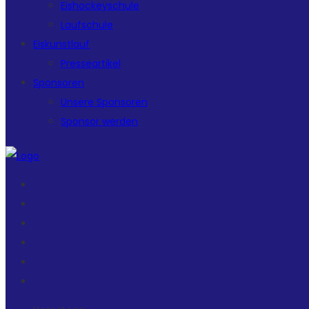
Eishockeyschule
Laufschule
Eiskunstlauf
Presseartikel
Sponsoren
Unsere Sponsoren
Sponsor werden