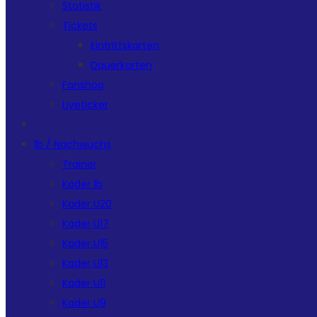
Statistik
Tickets
Eintrittskarten
Dauerkarten
Fanshop
Liveticker
1b / Nachwuchs
Trainer
Kader 1b
Kader U20
Kader U17
Kader U15
Kader U13
Kader U11
Kader U9