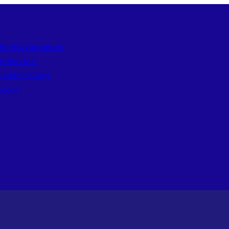
e
beim ERC Lechbruck
tehen fest
zu den Flößern
zurück