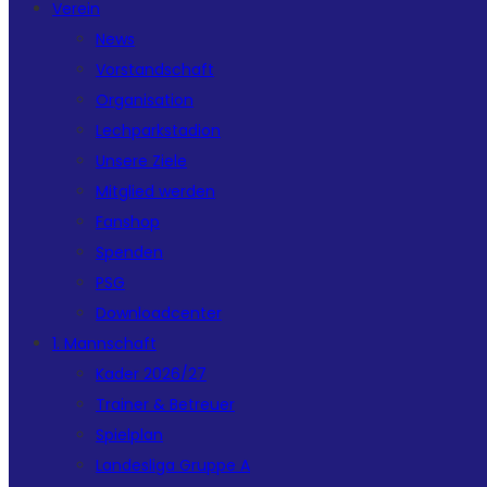
Verein
News
Vorstandschaft
Organisation
Lechparkstadion
Unsere Ziele
Mitglied werden
Fanshop
Spenden
PSG
Downloadcenter
1. Mannschaft
Kader 2026/27
Trainer & Betreuer
Spielplan
Landesliga Gruppe A