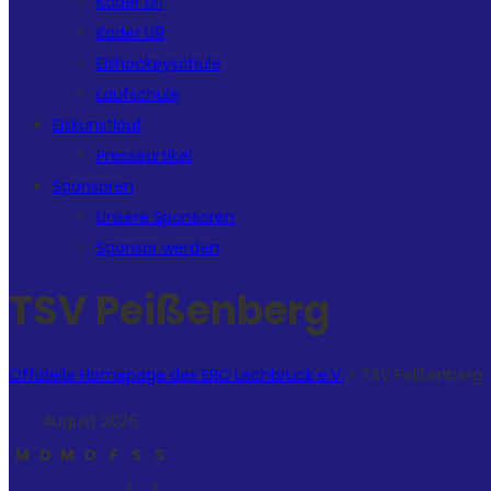
Kader U11
Kader U9
Eishockeyschule
Laufschule
Eiskunstlauf
Presseartikel
Sponsoren
Unsere Sponsoren
Sponsor werden
TSV Peißenberg
Offizielle Homepage des ERC Lechbruck e.V.
>
TSV Peißenberg
August 2026
M
D
M
D
F
S
S
1
2