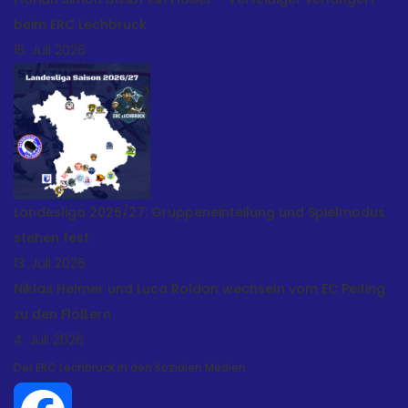
beim ERC Lechbruck
15. Juli 2026
Landesliga 2026/27: Gruppeneinteilung und Spielmodus
stehen fest
13. Juli 2026
Niklas Helmer und Luca Roldan wechseln vom EC Peiting
zu den Flößern
4. Juli 2026
Der ERC Lechbruck in den Sozialen Medien