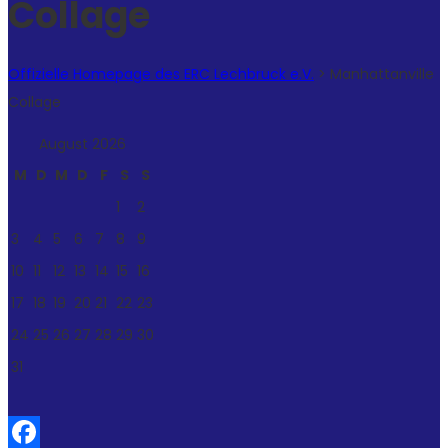
Collage
Offizielle Homepage des ERC Lechbruck e.V.
>
Manhattanville
Collage
August 2026
M
D
M
D
F
S
S
1
2
3
4
5
6
7
8
9
10
11
12
13
14
15
16
17
18
19
20
21
22
23
24
25
26
27
28
29
30
31