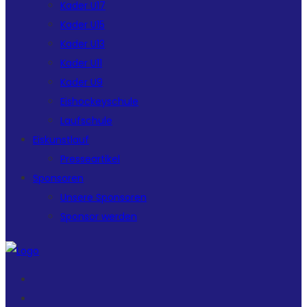
Kader U17
Kader U15
Kader U13
Kader U11
Kader U9
Eishockeyschule
Laufschule
Eiskunstlauf
Presseartikel
Sponsoren
Unsere Sponsoren
Sponsor werden