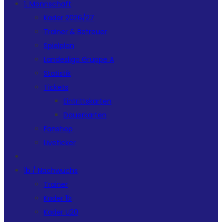
1. Mannschaft
Kader 2026/27
Trainer & Betreuer
Spielplan
Landesliga Gruppe A
Statistik
Tickets
Eintrittskarten
Dauerkarten
Fanshop
Liveticker
1b / Nachwuchs
Trainer
Kader 1b
Kader U20