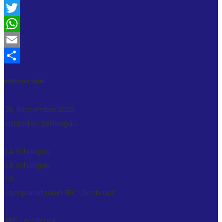
Facebook
Twitter
WhatsApp
Email
Teilen
Nächstes Spiel
25. September 2026
Eisstadion Schongau
EA Schongau
EA Schongau
VS
Lechparkstadion
ERC Lechbruck
ERC Lechbruck