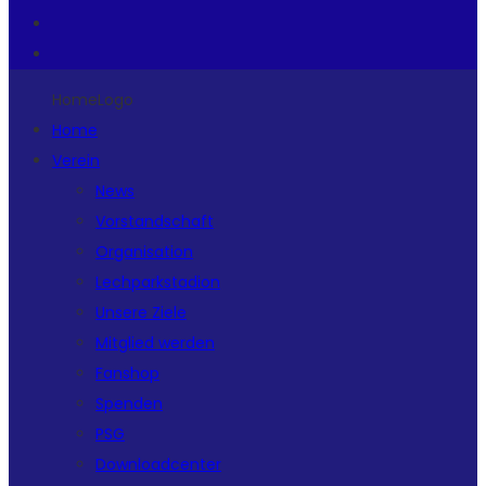
HomeLogo
Home
Verein
News
Vorstandschaft
Organisation
Lechparkstadion
Unsere Ziele
Mitglied werden
Fanshop
Spenden
PSG
Downloadcenter