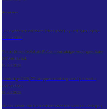
Neuigkeiten
ERC Lechbruck verabschiedet Lucas Hay und Tyler Lepore
22. Juli 2026
Florian Simon bleibt ein Flößer – Verteidiger verlängert beim
ERC Lechbruck
15. Juli 2026
Landesliga 2026/27: Gruppeneinteilung und Spielmodus
stehen fest
13. Juli 2026
Niklas Helmer und Luca Roldan wechseln vom EC Peiting zu