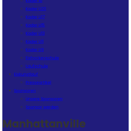
Kader 1b
Kader U20
Kader U17
Kader U15
Kader U13
Kader U11
Kader U9
Eishockeyschule
Laufschule
Eiskunstlauf
Presseartikel
Sponsoren
Unsere Sponsoren
Sponsor werden
Manhattanville