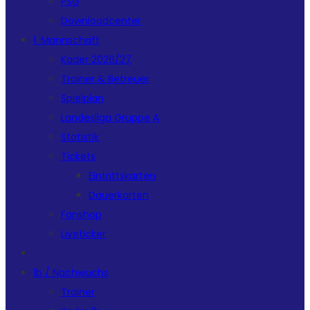
PSG
Downloadcenter
1. Mannschaft
Kader 2026/27
Trainer & Betreuer
Spielplan
Landesliga Gruppe A
Statistik
Tickets
Eintrittskarten
Dauerkarten
Fanshop
Liveticker
1b / Nachwuchs
Trainer