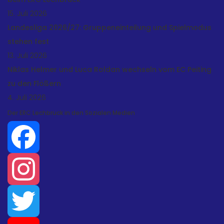
15. Juli 2026
Landesliga 2026/27: Gruppeneinteilung und Spielmodus
stehen fest
13. Juli 2026
Niklas Helmer und Luca Roldan wechseln vom EC Peiting
zu den Flößern
4. Juli 2026
Der ERC Lechbruck in den Sozialen Medien
Facebook
Instagram