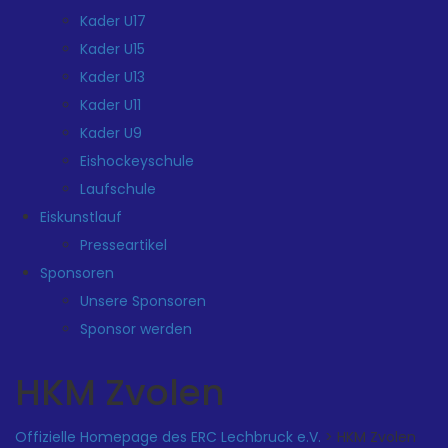
Kader U17
Kader U15
Kader U13
Kader U11
Kader U9
Eishockeyschule
Laufschule
Eiskunstlauf
Presseartikel
Sponsoren
Unsere Sponsoren
Sponsor werden
HKM Zvolen
Offizielle Homepage des ERC Lechbruck e.V.
>
HKM Zvolen