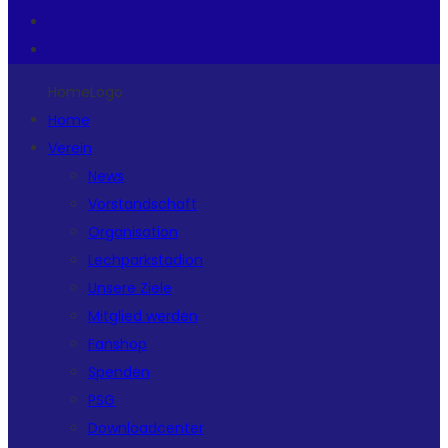
HomeLogo
Home
Verein
News
Vorstandschaft
Organisation
Lechparkstadion
Unsere Ziele
Mitglied werden
Fanshop
Spenden
PSG
Downloadcenter