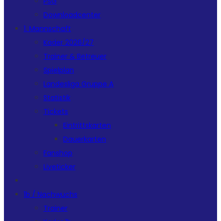
PSG
Downloadcenter
1. Mannschaft
Kader 2026/27
Trainer & Betreuer
Spielplan
Landesliga Gruppe A
Statistik
Tickets
Eintrittskarten
Dauerkarten
Fanshop
Liveticker
1b / Nachwuchs
Trainer