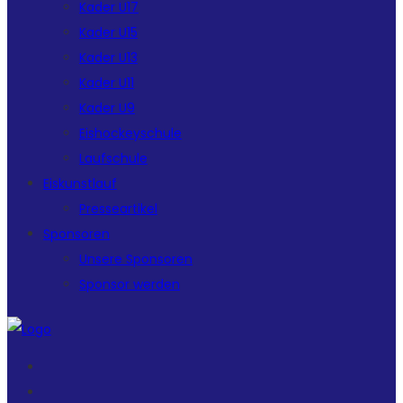
Kader U17
Kader U15
Kader U13
Kader U11
Kader U9
Eishockeyschule
Laufschule
Eiskunstlauf
Presseartikel
Sponsoren
Unsere Sponsoren
Sponsor werden