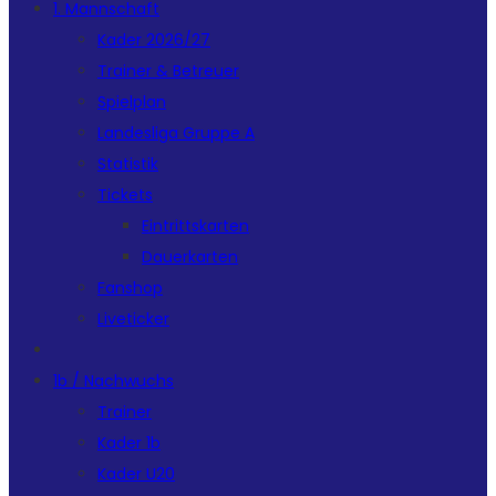
1. Mannschaft
Kader 2026/27
Trainer & Betreuer
Spielplan
Landesliga Gruppe A
Statistik
Tickets
Eintrittskarten
Dauerkarten
Fanshop
Liveticker
1b / Nachwuchs
Trainer
Kader 1b
Kader U20