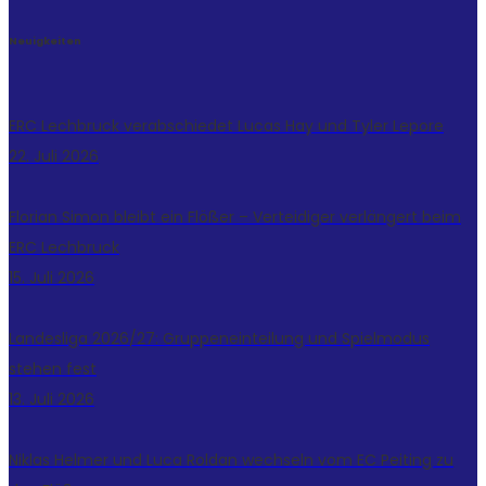
Neuigkeiten
ERC Lechbruck verabschiedet Lucas Hay und Tyler Lepore
22. Juli 2026
Florian Simon bleibt ein Flößer – Verteidiger verlängert beim
ERC Lechbruck
15. Juli 2026
Landesliga 2026/27: Gruppeneinteilung und Spielmodus
stehen fest
13. Juli 2026
Niklas Helmer und Luca Roldan wechseln vom EC Peiting zu