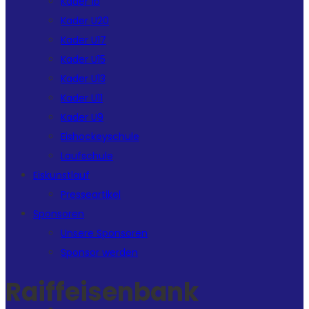
Kader 1b
Kader U20
Kader U17
Kader U15
Kader U13
Kader U11
Kader U9
Eishockeyschule
Laufschule
Eiskunstlauf
Presseartikel
Sponsoren
Unsere Sponsoren
Sponsor werden
Raiffeisenbank