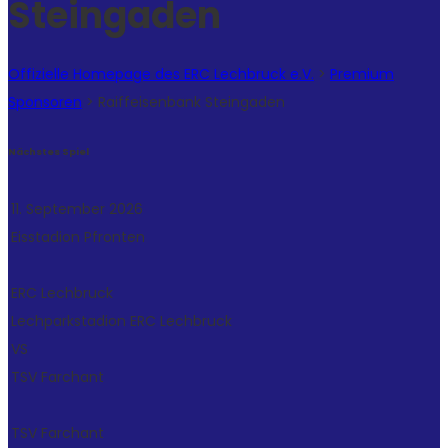
Steingaden
Offizielle Homepage des ERC Lechbruck e.V.
>
Premium
Sponsoren
>
Raiffeisenbank Steingaden
Nächstes Spiel
11. September 2026
Eisstadion Pfronten
ERC Lechbruck
Lechparkstadion
ERC Lechbruck
VS
TSV Farchant
TSV Farchant