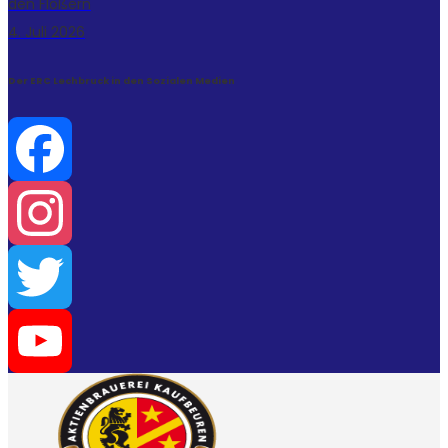
den Flößern
4. Juli 2026
Der ERC Lechbruck in den Sozialen Medien
Facebook
Instagram
Twitter
YouTube