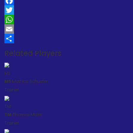
Facebook
Twitter
WhatsApp
Email
Teilen
Related Players
MS
MS
Mathias Schuster
Trainer
TM
TM
Thomas Maier
Trainer