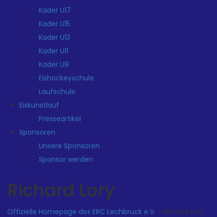
Kader U17
Kader U15
Kader U13
Kader U11
Kader U9
Eishockeyschule
Laufschule
Eiskunstlauf
Presseartikel
Sponsoren
Unsere Sponsoren
Sponsor werden
Richard Lory
Offizielle Homepage des ERC Lechbruck e.V.
>
Richard Lory