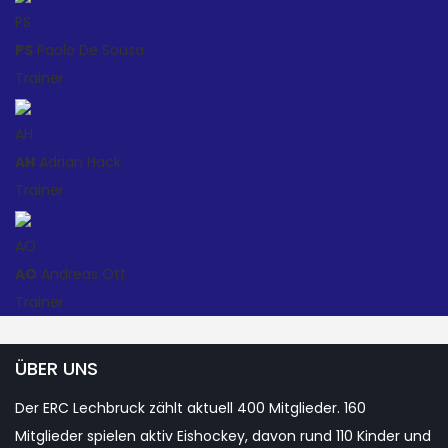
PS
PS
Paolo De Sousa
Trainer
AH
AH
Adrian Hack
Trainer
AO
AO
Andreas Ott
Trainer
ÜBER UNS
Der ERC Lechbruck zählt aktuell 400 Mitglieder. 160
Mitglieder spielen aktiv Eishockey, davon rund 110 Kinder und