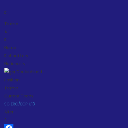
RL
Trainer
#
RL
Name
Richard Lory
Nationality
Deutschland
Position
Trainer
Current Team
SG ERC/ECP U13
Alter
3