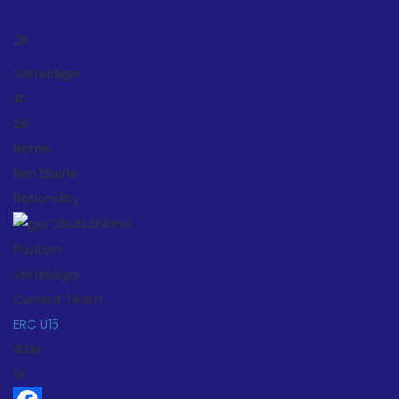
28
Verteidiger
#
28
Name
Ben Eberle
Nationality
Deutschland
Position
Verteidiger
Current Team
ERC U15
Alter
14