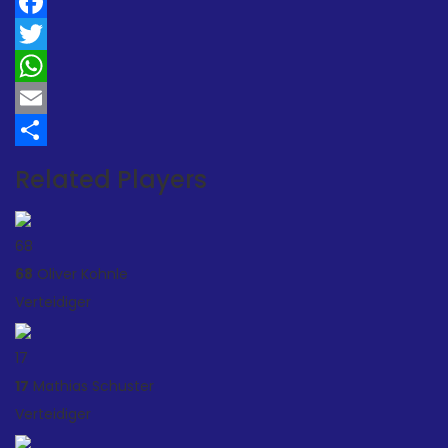
Facebook
Twitter
WhatsApp
Email
Teilen
Related Players
68
68
Oliver Kohnle
Verteidiger
17
17
Mathias Schuster
Verteidiger