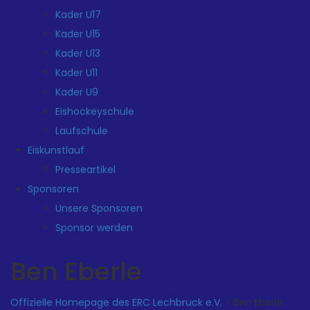
Kader U17
Kader U15
Kader U13
Kader U11
Kader U9
Eishockeyschule
Laufschule
Eiskunstlauf
Presseartikel
Sponsoren
Unsere Sponsoren
Sponsor werden
Ben Eberle
Offizielle Homepage des ERC Lechbruck e.V.
>
Ben Eberle