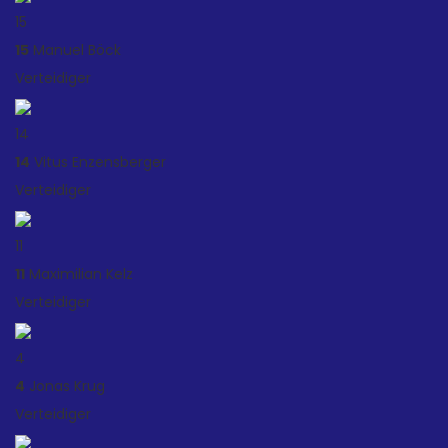
15
15
Manuel Böck
Verteidiger
14
14
Vitus Enzensberger
Verteidiger
11
11
Maximilian Kelz
Verteidiger
4
4
Jonas Krug
Verteidiger