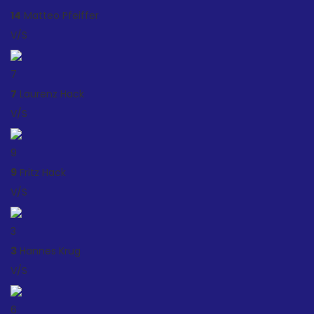
14
Matteo Pfeiffer
V/S
7
7
Laurenz Hack
V/S
9
9
Fritz Hack
V/S
3
3
Hannes Krug
V/S
6