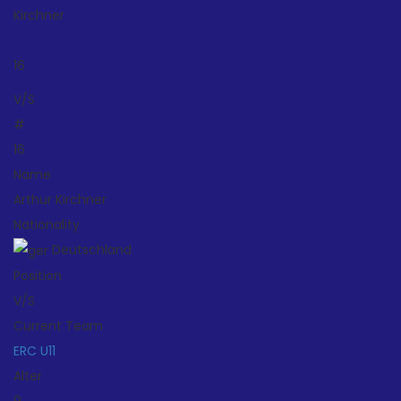
Kirchner
16
V/S
#
16
Name
Arthur Kirchner
Nationality
Deutschland
Position
V/S
Current Team
ERC U11
Alter