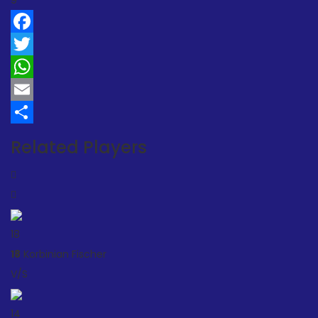
9
Facebook
Twitter
WhatsApp
Email
Teilen
Related Players
18
18
Korbinian Fischer
V/S
14