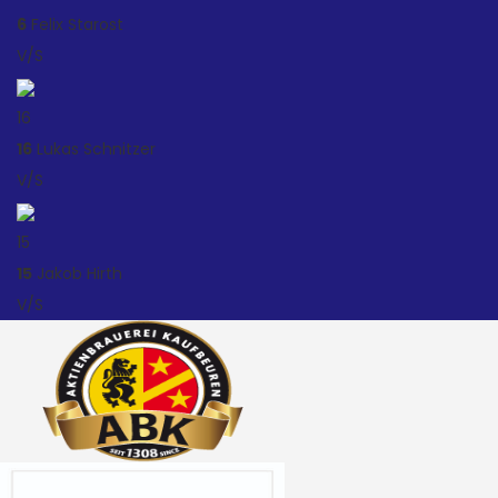
6
Felix Starost
V/S
16
16
Lukas Schnitzer
V/S
15
15
Jakob Hirth
V/S