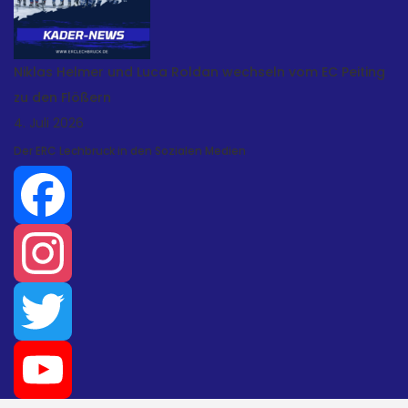
Niklas Helmer und Luca Roldan wechseln vom EC Peiting
zu den Flößern
4. Juli 2026
Der ERC Lechbruck in den Sozialen Medien
Facebook
Instagram
Twitter