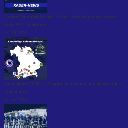
Florian Simon bleibt ein Flößer – Verteidiger verlängert
beim ERC Lechbruck
15. Juli 2026
Landesliga 2026/27: Gruppeneinteilung und Spielmodus
stehen fest
13. Juli 2026