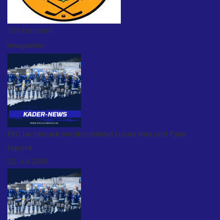
TSV Farchant
Neuigkeiten
ERC Lechbruck verabschiedet Lucas Hay und Tyler
Lepore
22. Juli 2026