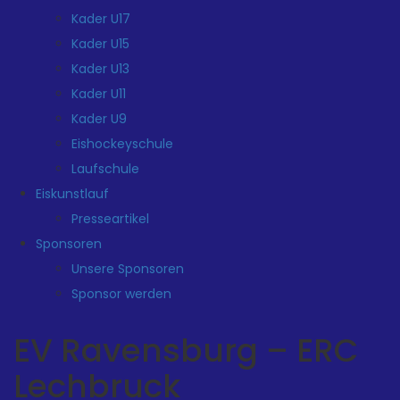
Kader U17
Kader U15
Kader U13
Kader U11
Kader U9
Eishockeyschule
Laufschule
Eiskunstlauf
Presseartikel
Sponsoren
Unsere Sponsoren
Sponsor werden
EV Ravensburg – ERC
Lechbruck