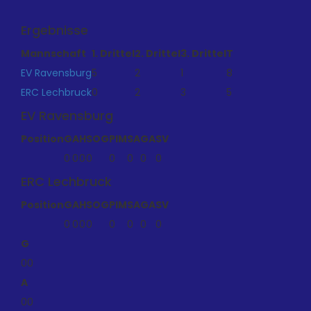
Ergebnisse
Mannschaft
1. Drittel
2. Drittel
3. Drittel
T
EV Ravensburg
5
2
1
8
ERC Lechbruck
0
2
3
5
EV Ravensburg
Position
G
A
H
SOG
PIM
SA
GA
SV
0
0
0
0
0
0
0
0
ERC Lechbruck
Position
G
A
H
SOG
PIM
SA
GA
SV
0
0
0
0
0
0
0
0
G
0
0
A
0
0