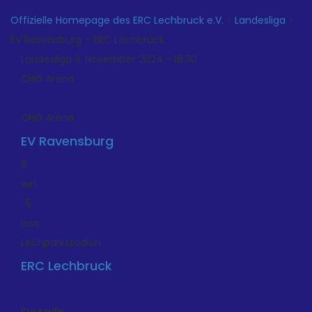
Offizielle Homepage des ERC Lechbruck e.V.
>
Landesliga
>
EV Ravensburg – ERC Lechbruck
Landesliga 3. November 2024 - 18:30
CHG Arena
CHG Arena
EV Ravensburg
8
win
:
5
loss
Lechparkstadion
ERC Lechbruck