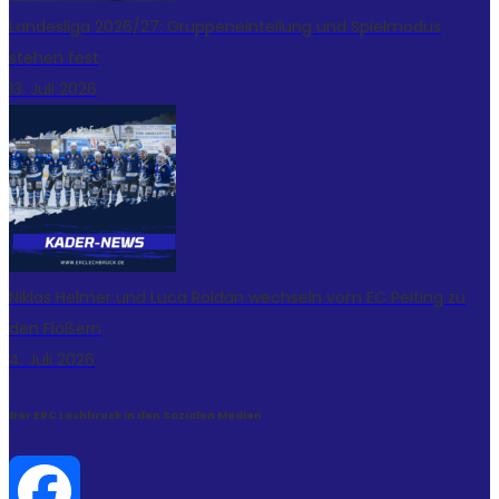
Landesliga 2026/27: Gruppeneinteilung und Spielmodus
stehen fest
13. Juli 2026
Niklas Helmer und Luca Roldan wechseln vom EC Peiting zu
den Flößern
4. Juli 2026
Der ERC Lechbruck in den Sozialen Medien