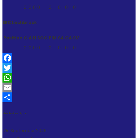
0
0
0
0
0
0
0
0
ERC Lechbruck
Position
G
A
H
SOG
PIM
SA
GA
SV
0
0
0
0
0
0
0
0
Facebook
Twitter
WhatsApp
Email
Teilen
Nächstes Spiel
25. September 2026