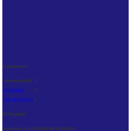
Ergebnisse
Mannschaft
T
EV Pegnitz
13
ERC Lechbruck
5
EV Pegnitz
Position
G
A
H
SOG
PIM
SA
GA
SV