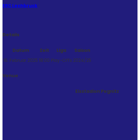
ERC Lechbruck
Details
Datum
Zeit
Liga
Saison
16. Februar 2025
18:00
Play-Offs
2024/25
Venue
Eisstadion Pegnitz