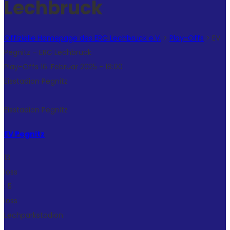
Lechbruck
Offizielle Homepage des ERC Lechbruck e.V.
>
Play-Offs
>
EV
Pegnitz – ERC Lechbruck
Play-Offs 16. Februar 2025 - 18:00
Eisstadion Pegnitz
Eisstadion Pegnitz
EV Pegnitz
13
loss
:
5
loss
Lechparkstadion