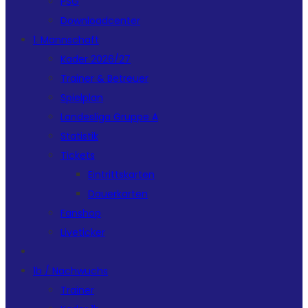
PSG
Downloadcenter
1. Mannschaft
Kader 2026/27
Trainer & Betreuer
Spielplan
Landesliga Gruppe A
Statistik
Tickets
Eintrittskarten
Dauerkarten
Fanshop
Liveticker
1b / Nachwuchs
Trainer