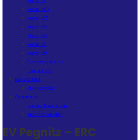
Kader 1b
Kader U20
Kader U17
Kader U15
Kader U13
Kader U11
Kader U9
Eishockeyschule
Laufschule
Eiskunstlauf
Presseartikel
Sponsoren
Unsere Sponsoren
Sponsor werden
EV Pegnitz – ERC