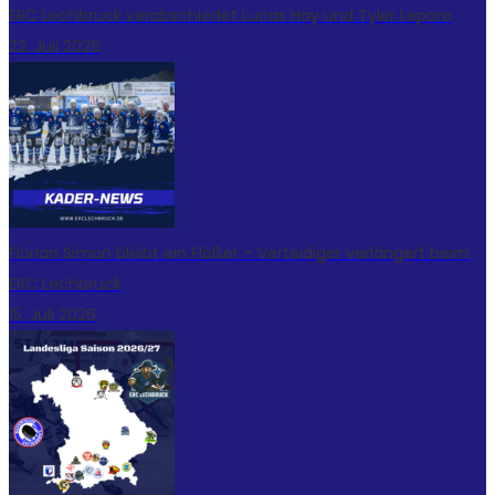
ERC Lechbruck verabschiedet Lucas Hay und Tyler Lepore
22. Juli 2026
Florian Simon bleibt ein Flößer – Verteidiger verlängert beim
ERC Lechbruck
15. Juli 2026