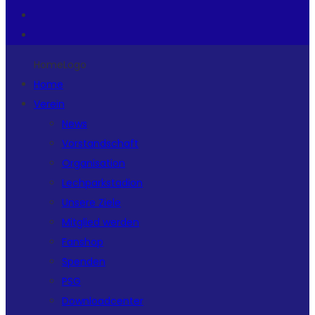
HomeLogo
Home
Verein
News
Vorstandschaft
Organisation
Lechparkstadion
Unsere Ziele
Mitglied werden
Fanshop
Spenden
PSG
Downloadcenter