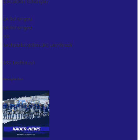
Eisstadion Schongau
EA Schongau
EA Schongau
VS
Lechparkstadion
ERC Lechbruck
ERC Lechbruck
Neuigkeiten