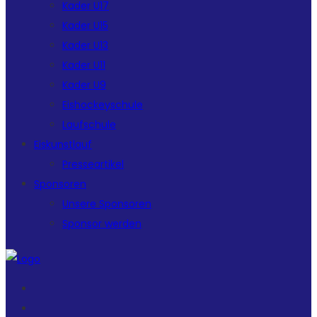
Kader U17
Kader U15
Kader U13
Kader U11
Kader U9
Eishockeyschule
Laufschule
Eiskunstlauf
Presseartikel
Sponsoren
Unsere Sponsoren
Sponsor werden