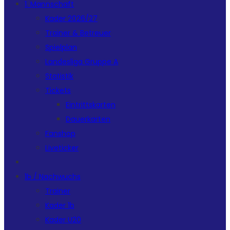
1. Mannschaft
Kader 2026/27
Trainer & Betreuer
Spielplan
Landesliga Gruppe A
Statistik
Tickets
Eintrittskarten
Dauerkarten
Fanshop
Liveticker
1b / Nachwuchs
Trainer
Kader 1b
Kader U20