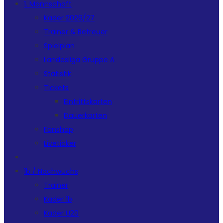
1. Mannschaft
Kader 2026/27
Trainer & Betreuer
Spielplan
Landesliga Gruppe A
Statistik
Tickets
Eintrittskarten
Dauerkarten
Fanshop
Liveticker
1b / Nachwuchs
Trainer
Kader 1b
Kader U20