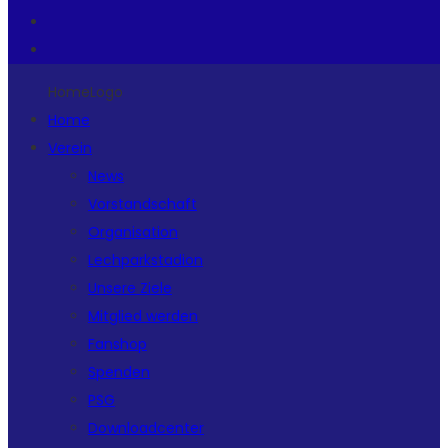
HomeLogo
Home
Verein
News
Vorstandschaft
Organisation
Lechparkstadion
Unsere Ziele
Mitglied werden
Fanshop
Spenden
PSG
Downloadcenter