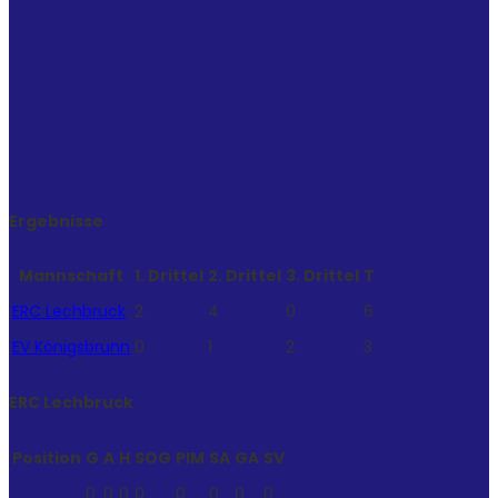
Ergebnisse
Mannschaft
1. Drittel
2. Drittel
3. Drittel
T
ERC Lechbruck
2
4
0
6
EV Königsbrunn
0
1
2
3
ERC Lechbruck
Position
G
A
H
SOG
PIM
SA
GA
SV
0
0
0
0
0
0
0
0