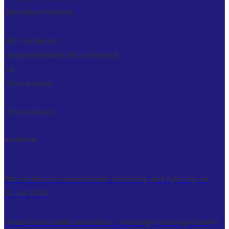
Eisstadion Pfronten
ERC Lechbruck
Lechparkstadion
ERC Lechbruck
VS
TSV Farchant
TSV Farchant
Neuigkeiten
ERC Lechbruck verabschiedet Lucas Hay und Tyler Lepore
22. Juli 2026
Florian Simon bleibt ein Flößer – Verteidiger verlängert beim