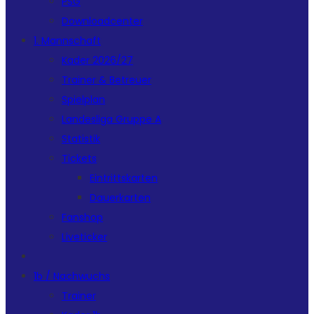
PSG
Downloadcenter
1. Mannschaft
Kader 2026/27
Trainer & Betreuer
Spielplan
Landesliga Gruppe A
Statistik
Tickets
Eintrittskarten
Dauerkarten
Fanshop
Liveticker
1b / Nachwuchs
Trainer