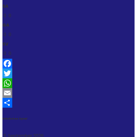
SA
0
0
GA
0
0
SV
0
0
Facebook
Twitter
WhatsApp
Email
Teilen
Nächstes Spiel
11. September 2026