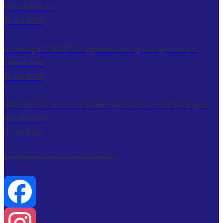
ERC Lechbruck
15. Juli 2026
Landesliga 2026/27: Gruppeneinteilung und Spielmodus
stehen fest
13. Juli 2026
Niklas Helmer und Luca Roldan wechseln vom EC Peiting zu
den Flößern
4. Juli 2026
Der ERC Lechbruck in den Sozialen Medien