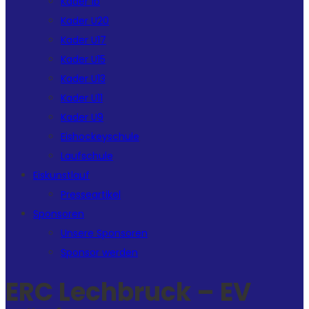
Kader 1b
Kader U20
Kader U17
Kader U15
Kader U13
Kader U11
Kader U9
Eishockeyschule
Laufschule
Eiskunstlauf
Presseartikel
Sponsoren
Unsere Sponsoren
Sponsor werden
ERC Lechbruck – EV