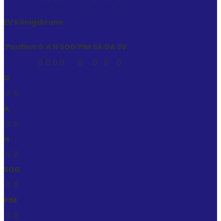
EV Königsbrunn
Position
G
A
H
SOG
PIM
SA
GA
SV
0
0
0
0
0
0
0
0
G
0
0
A
0
0
H
0
0
SOG
0
0
PIM
0
0