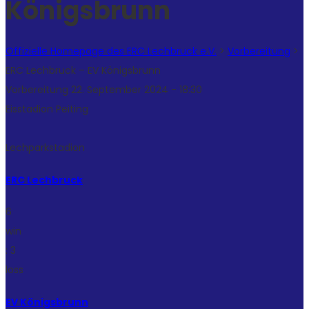
Königsbrunn
Offizielle Homepage des ERC Lechbruck e.V.
>
Vorbereitung
>
ERC Lechbruck – EV Königsbrunn
Vorbereitung 22. September 2024 - 18:30
Eisstadion Peiting
Lechparkstadion
ERC Lechbruck
6
win
:
3
loss
EV Königsbrunn