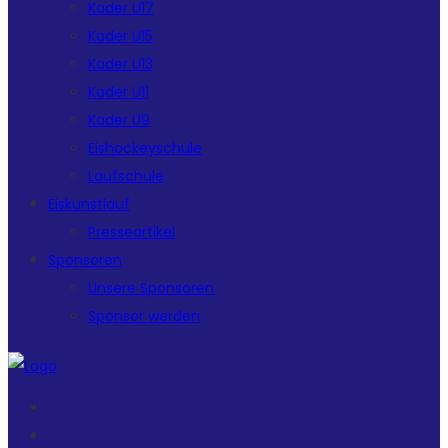
Kader U17
Kader U15
Kader U13
Kader U11
Kader U9
Eishockeyschule
Laufschule
Eiskunstlauf
Presseartikel
Sponsoren
Unsere Sponsoren
Sponsor werden