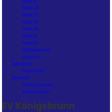
Kader 1b
Kader U20
Kader U17
Kader U15
Kader U13
Kader U11
Kader U9
Eishockeyschule
Laufschule
Eiskunstlauf
Presseartikel
Sponsoren
Unsere Sponsoren
Sponsor werden
EV Königsbrunn