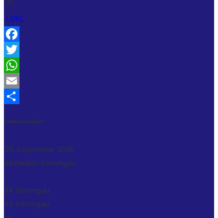
30
« Okt.
Facebook
Twitter
WhatsApp
Email
Teilen
Nächstes Spiel
25. September 2026
Eisstadion Schongau
EA Schongau
EA Schongau
VS