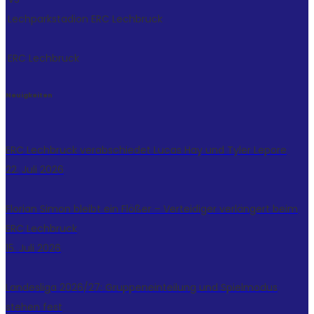
Lechparkstadion
ERC Lechbruck
ERC Lechbruck
Neuigkeiten
ERC Lechbruck verabschiedet Lucas Hay und Tyler Lepore
22. Juli 2026
Florian Simon bleibt ein Flößer – Verteidiger verlängert beim
ERC Lechbruck
15. Juli 2026
Landesliga 2026/27: Gruppeneinteilung und Spielmodus
stehen fest