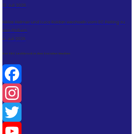
13. Juli 2026
Niklas Helmer und Luca Roldan wechseln vom EC Peiting zu
den Flößern
4. Juli 2026
Der ERC Lechbruck in den Sozialen Medien
Facebook
Instagram
Twitter