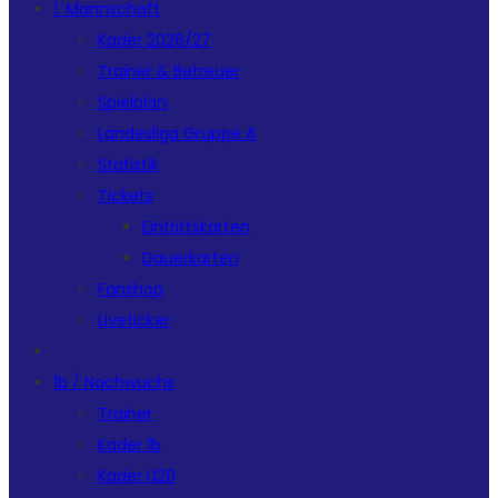
1. Mannschaft
Kader 2026/27
Trainer & Betreuer
Spielplan
Landesliga Gruppe A
Statistik
Tickets
Eintrittskarten
Dauerkarten
Fanshop
Liveticker
1b / Nachwuchs
Trainer
Kader 1b
Kader U20