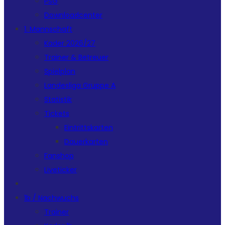
PSG
Downloadcenter
1. Mannschaft
Kader 2026/27
Trainer & Betreuer
Spielplan
Landesliga Gruppe A
Statistik
Tickets
Eintrittskarten
Dauerkarten
Fanshop
Liveticker
1b / Nachwuchs
Trainer