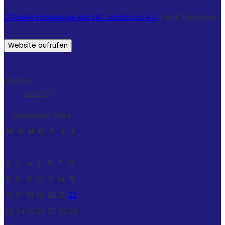
Offizielle Homepage des ERC Lechbruck e.V.
>
EV Königsbrunn
Saisons
2022/23
September 2024
M
D
M
D
F
S
S
1
2
3
4
5
6
7
8
9
10
11
12
13
14
15
16
17
18
19
20
21
22
23
24
25
26
27
28
29