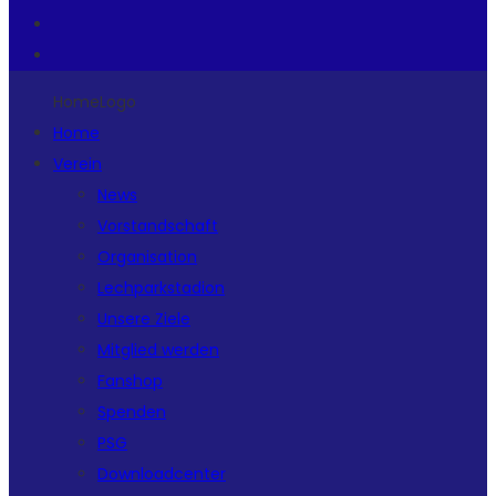
HomeLogo
Home
Verein
News
Vorstandschaft
Organisation
Lechparkstadion
Unsere Ziele
Mitglied werden
Fanshop
Spenden
PSG
Downloadcenter