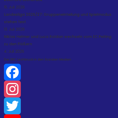
15. Juli 2026
Landesliga 2026/27: Gruppeneinteilung und Spielmodus
stehen fest
13. Juli 2026
Niklas Helmer und Luca Roldan wechseln vom EC Peiting
zu den Flößern
4. Juli 2026
Der ERC Lechbruck in den Sozialen Medien
Facebook
Instagram