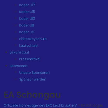
Kader U17
Kader U15
Kader U13
Kader U11
Kader U9
Eishockeyschule
Laufschule
Eiskunstlauf
Presseartikel
Sponsoren
Unsere Sponsoren
Sponsor werden
EA Schongau
Offizielle Homepage des ERC Lechbruck e.V.
>
EA Schongau